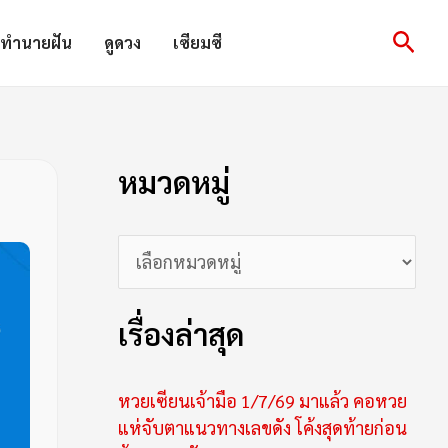
ห
Sear
ทำนายฝัน
ดูดวง
เซียมซี
ม
ว
ด
ห
หมวดหมู่
มู่
เรื่องล่าสุด
หวยเซียนเจ้ามือ 1/7/69 มาแล้ว คอหวย
แห่จับตาแนวทางเลขดัง โค้งสุดท้ายก่อน