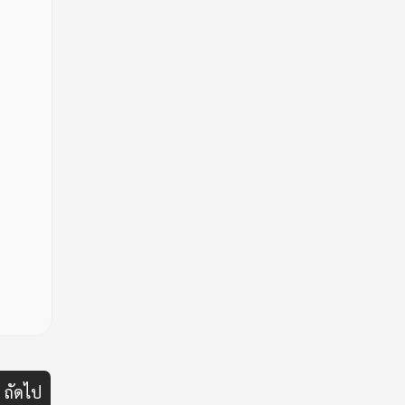
ถัดไป