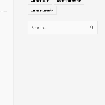
แนวทางหวย
แนวทางหวยไทย
แนวทางเลขเด็ด
S
e
a
r
c
h
f
o
r
: