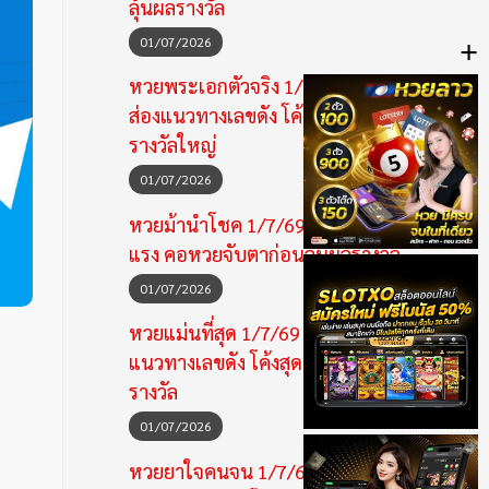
ลุ้นผลรางวัล
01/07/2026
+
หวยพระเอกตัวจริง 1/7/69 คอหวยแห่
ส่องแนวทางเลขดัง โค้งสุดท้ายก่อนลุ้น
รางวัลใหญ่
01/07/2026
หวยม้านำโชค 1/7/69 แนวทางเลขดังมา
แรง คอหวยจับตาก่อนลุ้นผลรางวัล
01/07/2026
หวยแม่นที่สุด 1/7/69 คอหวยแห่ส่อง
แนวทางเลขดัง โค้งสุดท้ายก่อนลุ้นผล
รางวัล
01/07/2026
หวยยาใจคนจน 1/7/69 คอหวยแห่ส่อง