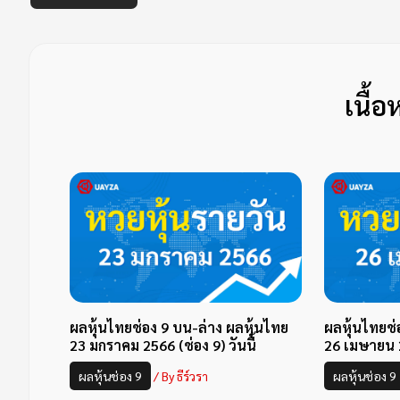
เนื้อ
ผลหุ้นไทยช่อง 9 บน-ล่าง ผลหุ้นไทย
ผลหุ้นไทยช่
23 มกราคม 2566 (ช่อง 9) วันนี้
26 เมษายน 25
ผลหุ้นช่อง 9
/ By
ธีร์วรา
ผลหุ้นช่อง 9