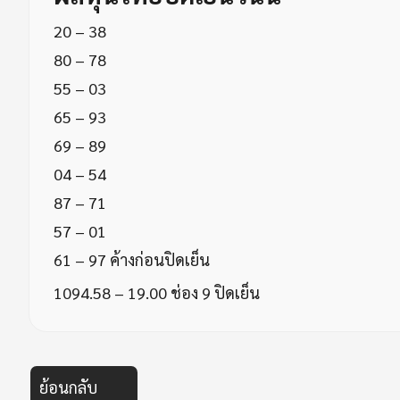
20 – 38
80 – 78
55 – 03
65 – 93
69 – 89
04 – 54
87 – 71
57 – 01
61 – 97 ค้างก่อนปิดเย็น
1094.58 – 19.00 ช่อง 9 ปิดเย็น
ย้อนกลับ