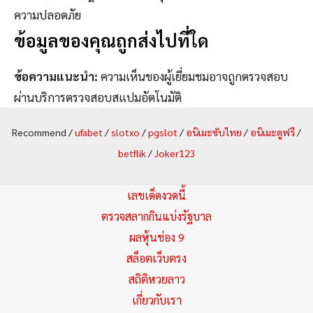
ความปลอดภัย
ข้อมูลของคุณถูกส่งไปที่ใด
ข้อความแนะนำ:
ความเห็นของผู้เยี่ยมชมอาจถูกตรวจสอบ
ผ่านบริการตรวจสอบสแปมอัตโนมัติ
Recommend /
ufabet
/
slotxo
/
pgslot
/
อนิเมะซับไทย
/
อนิเมะดูฟรี
/
betflik
/
Joker123
เลขเด็ดงวดนี้
ตรวจสลากกินแบ่งรัฐบาล
ผลหุ้นช่อง 9
สล็อตเว็บตรง
สถิติหวยลาว
เกี่ยวกับเรา