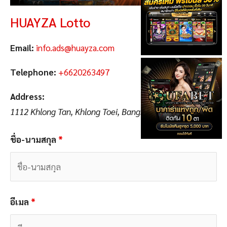
HUAYZA Lotto
Email:
info.ads@huayza.com
Telephone:
+6620263497
Address:
1112
Khlong Tan, Khlong Toei
,
Bangkok
10110
ชื่อ-นามสกุล
*
อีเมล
*