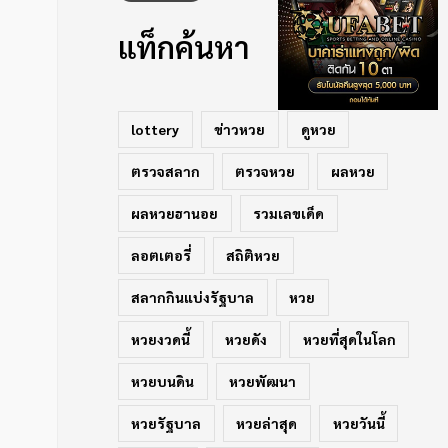
แท็กค้นหา
lottery
ข่าวหวย
ดูหวย
ตรวจสลาก
ตรวจหวย
ผลหวย
ผลหวยฮานอย
รวมเลขเด็ด
ลอตเตอรี่
สถิติหวย
สลากกินแบ่งรัฐบาล
หวย
หวยงวดนี้
หวยดัง
หวยที่สุดในโลก
หวยบนดิน
หวยพัฒนา
หวยรัฐบาล
หวยล่าสุด
หวยวันนี้