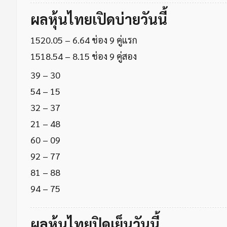
ผลหุ้นไทยเปิดบ่ายวันนี้
1520.05 – 6.64 ช่อง 9 คู่แรก
1518.54 – 8.15 ช่อง 9 คู่สอง
39 – 30
54 – 15
32 – 37
21 – 48
60 – 09
92 – 77
81 – 88
94 – 75
ผลหุ้นไทยปิดเย็นวันนี้