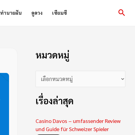
ห
Sear
ทำนายฝัน
ดูดวง
เซียมซี
ม
ว
ด
ห
หมวดหมู่
มู่
เรื่องล่าสุด
Casino Davos – umfassender Review
und Guide für Schweizer Spieler