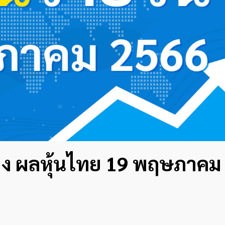
่าง ผลหุ้นไทย 19 พฤษภาคม