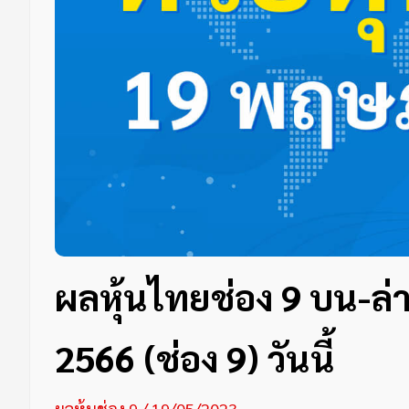
ผลหุ้นไทยช่อง 9 บน-ล
2566 (ช่อง 9) วันนี้
ผลหุ้นช่อง 9
/
19/05/2023