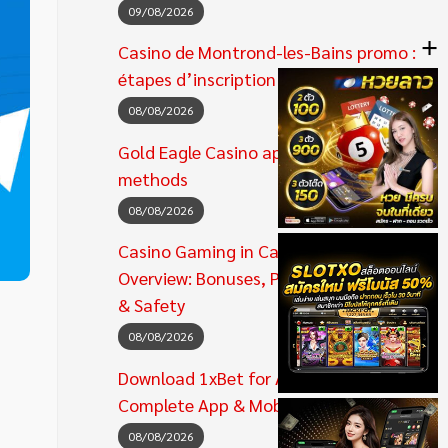
09/08/2026
+
Casino de Montrond-les-Bains promo :
étapes d’inscription détaillées
08/08/2026
Gold Eagle Casino app steps and
methods
08/08/2026
Casino Gaming in Canada Review
Overview: Bonuses, Payments, Mobile
& Safety
08/08/2026
Download 1xBet for Android 2026:
Complete App & Mobile Guide
08/08/2026