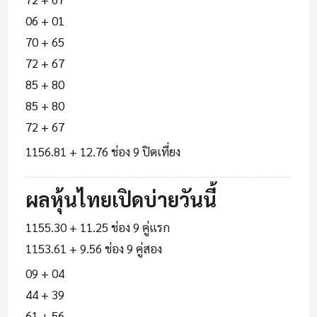
06 + 01
70 + 65
72 + 67
85 + 80
85 + 80
72 + 67
1156.81 + 12.76 ช่อง 9 ปิดเที่ยง
ผลหุ้นไทยเปิดบ่ายวันนี้
1155.30 + 11.25 ช่อง 9 คู่แรก
1153.61 + 9.56 ช่อง 9 คู่สอง
09 + 04
44 + 39
61 + 56