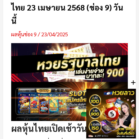
ไทย 23 เมษายน 2568 (ช่อง 9) วัน
นี้
ผลหุ้นช่อง 9
/
23/04/2025
+
ผลหุ้นไทยเปิดเช้าวันนี้