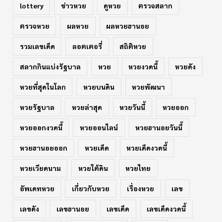
lottery
ข่าวหวย
ดูหวย
ตรวจสลาก
ตรวจหวย
ผลหวย
ผลหวยฮานอย
รวมเลขเด็ด
ลอตเตอรี่
สถิติหวย
สลากกินแบ่งรัฐบาล
หวย
หวยงวดนี้
หวยดัง
หวยที่สุดในโลก
หวยบนดิน
หวยพัฒนา
หวยรัฐบาล
หวยล่าสุด
หวยวันนี้
หวยออก
หวยออกงวดนี้
หวยออนไลน์
หวยฮานอยวันนี้
หวยฮานอยออก
หวยเด็ด
หวยเด็ดงวดนี้
หวยเวียดนาม
หวยใต้ดิน
หวยไทย
อัพเดทหวย
เกี่ยวกับหวย
เรื่องหวย
เลข
เลขดัง
เลขฮานอย
เลขเด็ด
เลขเด็ดงวดนี้