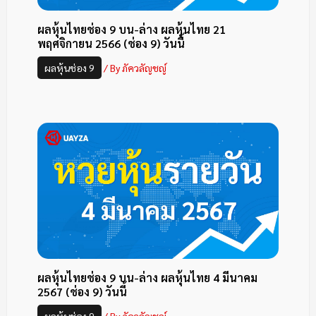
ผลหุ้นไทยช่อง 9 บน-ล่าง ผลหุ้นไทย 21
พฤศจิกายน 2566 (ช่อง 9) วันนี้
ผลหุ้นช่อง 9
/ By
ภัควลัญชญ์
ผลหุ้นไทยช่อง 9 บน-ล่าง ผลหุ้นไทย 4 มีนาคม
2567 (ช่อง 9) วันนี้