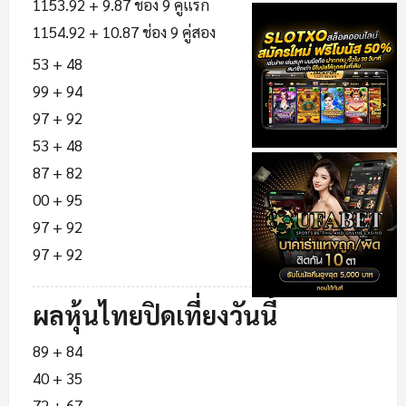
1153.92 + 9.87 ช่อง 9 คู่แรก
1154.92 + 10.87 ช่อง 9 คู่สอง
53 + 48
99 + 94
97 + 92
53 + 48
87 + 82
00 + 95
97 + 92
97 + 92
ผลหุ้นไทยปิดเที่ยงวันนี้
89 + 84
40 + 35
72 + 67