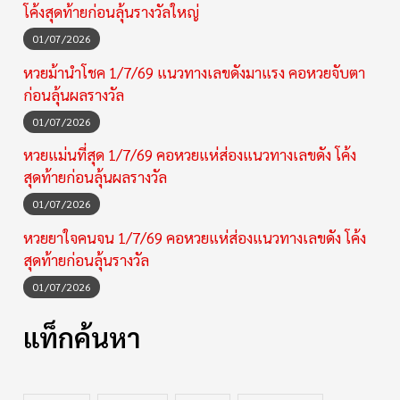
โค้งสุดท้ายก่อนลุ้นรางวัลใหญ่
01/07/2026
หวยม้านำโชค 1/7/69 แนวทางเลขดังมาแรง คอหวยจับตา
ก่อนลุ้นผลรางวัล
01/07/2026
หวยแม่นที่สุด 1/7/69 คอหวยแห่ส่องแนวทางเลขดัง โค้ง
สุดท้ายก่อนลุ้นผลรางวัล
01/07/2026
หวยยาใจคนจน 1/7/69 คอหวยแห่ส่องแนวทางเลขดัง โค้ง
สุดท้ายก่อนลุ้นรางวัล
01/07/2026
แท็กค้นหา