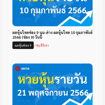
ผลหุ้นไทยช่อง 9 บน-ล่าง ผลหุ้นไทย 10 กุมภาพันธ์
2566 (ช่อง 9) วันนี้
ผลหุ้นช่อง 9
/ By
ธีร์วรา