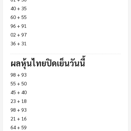
40 + 35
60 + 55
96 + 91
02 + 97
36 + 31
ผลหุ้นไทยปิดเย็นวันนี้
98 + 93
55 + 50
45 + 40
23 + 18
98 + 93
21 + 16
64 + 59