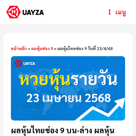
Skip
Post
ห
Main
เมนู
to
navigation
ม
Menu
content
ว
ด
ห
หน้าหลัก
»
ผลหุ้นช่อง 9
»
ผลหุ้นไทยช่อง 9 วันที่ 23/4/68
มู่
ผลหุ้นไทยช่อง 9 บน-ล่าง ผลหุ้น