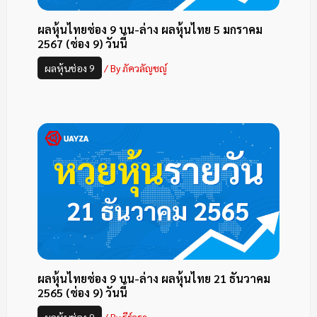
ผลหุ้นไทยช่อง 9 บน-ล่าง ผลหุ้นไทย 5 มกราคม
2567 (ช่อง 9) วันนี้
ผลหุ้นช่อง 9
/ By
ภัควลัญชญ์
ผลหุ้นไทยช่อง 9 บน-ล่าง ผลหุ้นไทย 21 ธันวาคม
2565 (ช่อง 9) วันนี้