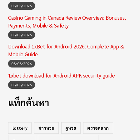
08/08/2026
Casino Gaming in Canada Review Overview: Bonuses,
Payments, Mobile & Safety
08/08/2026
Download 1xBet for Android 2026: Complete App &
Mobile Guide
08/08/2026
1xbet download for Android APK security guide
08/08/2026
แท็กค้นหา
lottery
ข่าวหวย
ดูหวย
ตรวจสลาก