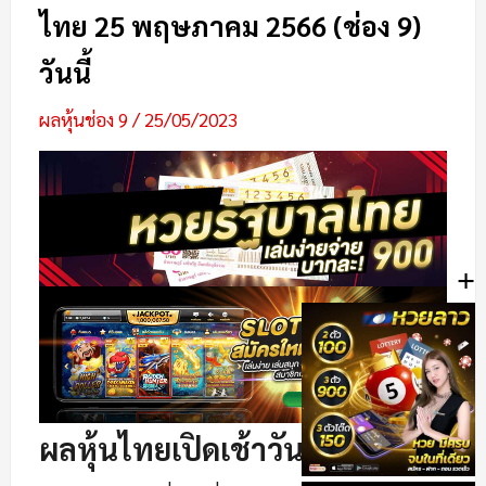
ไทย 25 พฤษภาคม 2566 (ช่อง 9)
วันนี้
ผลหุ้นช่อง 9
/
25/05/2023
+
ผลหุ้นไทยเปิดเช้าวันนี้