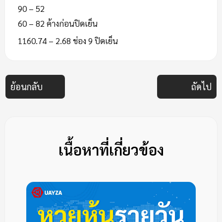
90 – 52
60 – 82 ค้างก่อนปิดเย็น
1160.74 – 2.68 ช่อง 9 ปิดเย็น
ย้อนกลับ
ถัดไป
เนื้อหาที่เกี่ยวข้อง