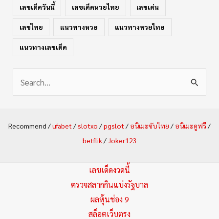
เลขเด็ดวันนี้
เลขเด็ดหวยไทย
เลขเด่น
เลขไทย
แนวทางหวย
แนวทางหวยไทย
แนวทางเลขเด็ด
S
e
a
Recommend /
ufabet
/
slotxo
/
pgslot
/
อนิเมะซับไทย
/
อนิเมะดูฟรี
/
r
betflik
/
Joker123
c
h
เลขเด็ดงวดนี้
f
ตรวจสลากกินแบ่งรัฐบาล
ผลหุ้นช่อง 9
o
สล็อตเว็บตรง
r