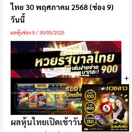
ไทย 30 พฤศภาคม 2568 (ช่อง 9)
วันนี้
ผลหุ้นช่อง 9
/
30/05/2025
+
ผลหุ้นไทยเปิดเช้าวันนี้