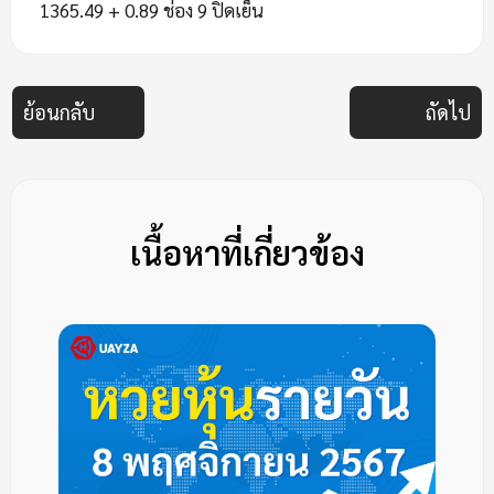
1365.49 + 0.89 ช่อง 9 ปิดเย็น
ย้อนกลับ
ถัดไป
เนื้อหาที่เกี่ยวข้อง