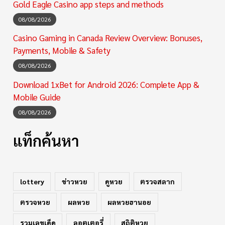
Gold Eagle Casino app steps and methods
08/08/2026
Casino Gaming in Canada Review Overview: Bonuses,
Payments, Mobile & Safety
08/08/2026
Download 1xBet for Android 2026: Complete App &
Mobile Guide
08/08/2026
แท็กค้นหา
lottery
ข่าวหวย
ดูหวย
ตรวจสลาก
ตรวจหวย
ผลหวย
ผลหวยฮานอย
รวมเลขเด็ด
ลอตเตอรี่
สถิติหวย