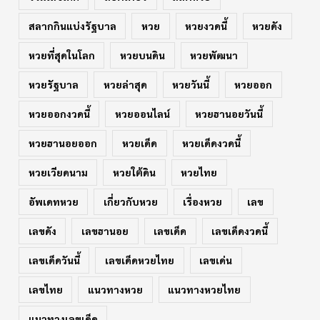
สลากกินแบ่งรัฐบาล
หวย
หวยงวดนี้
หวยดัง
หวยที่สุดในโลก
หวยบนดิน
หวยพัฒนา
หวยรัฐบาล
หวยล่าสุด
หวยวันนี้
หวยออก
หวยออกงวดนี้
หวยออนไลน์
หวยฮานอยวันนี้
หวยฮานอยออก
หวยเด็ด
หวยเด็ดงวดนี้
หวยเวียดนาม
หวยใต้ดิน
หวยไทย
อัพเดทหวย
เกี่ยวกับหวย
เรื่องหวย
เลข
เลขดัง
เลขฮานอย
เลขเด็ด
เลขเด็ดงวดนี้
เลขเด็ดวันนี้
เลขเด็ดหวยไทย
เลขเด่น
เลขไทย
แนวทางหวย
แนวทางหวยไทย
แนวทางเลขเด็ด