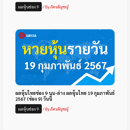
ผลหุ้นช่อง 9
/ By
ภัควลัญชญ์
ผลหุ้นไทยช่อง 9 บน-ล่าง ผลหุ้นไทย 19 กุมภาพันธ์
2567 (ช่อง 9) วันนี้
ผลหุ้นช่อง 9
/ By
ภัควลัญชญ์