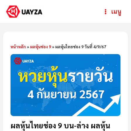
Skip
Post
ห
Main
เมนู
to
navigation
ม
Menu
content
ว
ด
ห
หน้าหลัก
»
ผลหุ้นช่อง 9
»
ผลหุ้นไทยช่อง 9 วันที่ 4/9/67
มู่
ผลหุ้นไทยช่อง 9 บน-ล่าง ผลหุ้น