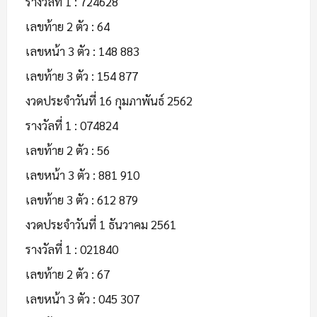
รางวัลที่ 1 : 724628
เลขท้าย 2 ตัว : 64
เลขหน้า 3 ตัว : 148 883
เลขท้าย 3 ตัว : 154 877
งวดประจำวันที่ 16 กุมภาพันธ์ 2562
รางวัลที่ 1 : 074824
เลขท้าย 2 ตัว : 56
เลขหน้า 3 ตัว : 881 910
เลขท้าย 3 ตัว : 612 879
งวดประจำวันที่ 1 ธันวาคม 2561
รางวัลที่ 1 : 021840
เลขท้าย 2 ตัว : 67
เลขหน้า 3 ตัว : 045 307