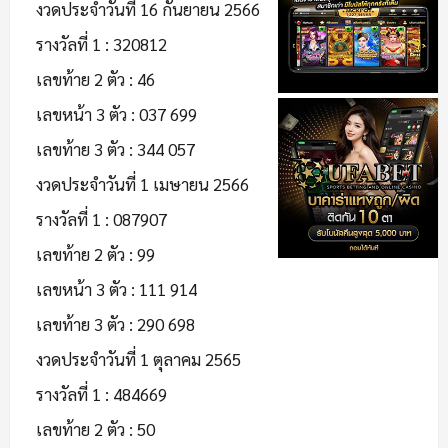
งวดประจำวันที่ 16 กันยายน 2566
รางวัลที่ 1 : 320812
เลขท้าย 2 ตัว : 46
เลขหน้า 3 ตัว : 037 699
เลขท้าย 3 ตัว : 344 057
งวดประจำวันที่ 1 เมษายน 2566
รางวัลที่ 1 : 087907
เลขท้าย 2 ตัว : 99
เลขหน้า 3 ตัว : 111 914
เลขท้าย 3 ตัว : 290 698
งวดประจำวันที่ 1 ตุลาคม 2565
รางวัลที่ 1 : 484669
เลขท้าย 2 ตัว : 50