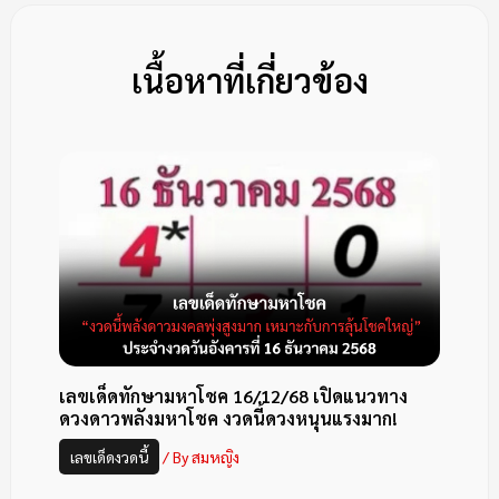
เนื้อหาที่เกี่ยวข้อง
เลขเด็ดทักษามหาโชค 16/12/68 เปิดแนวทาง
ดวงดาวพลังมหาโชค งวดนี้ดวงหนุนแรงมาก!
เลขเด็ดงวดนี้
/ By
สมหญิง