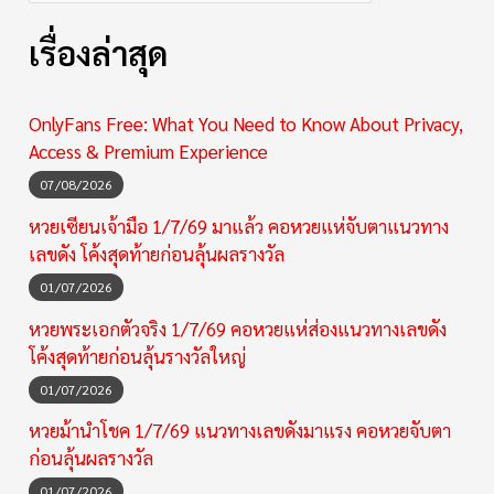
เรื่องล่าสุด
OnlyFans Free: What You Need to Know About Privacy,
Access & Premium Experience
07/08/2026
หวยเซียนเจ้ามือ 1/7/69 มาแล้ว คอหวยแห่จับตาแนวทาง
เลขดัง โค้งสุดท้ายก่อนลุ้นผลรางวัล
01/07/2026
หวยพระเอกตัวจริง 1/7/69 คอหวยแห่ส่องแนวทางเลขดัง
โค้งสุดท้ายก่อนลุ้นรางวัลใหญ่
01/07/2026
หวยม้านำโชค 1/7/69 แนวทางเลขดังมาแรง คอหวยจับตา
ก่อนลุ้นผลรางวัล
01/07/2026