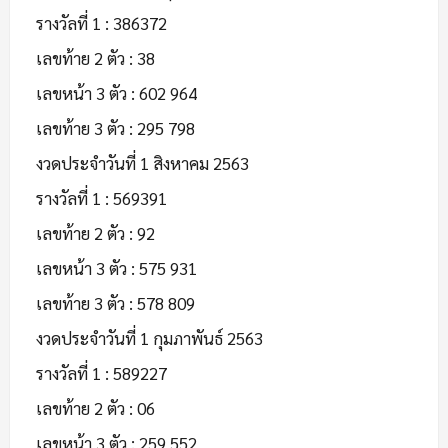
รางวัลที่ 1 : 386372
เลขท้าย 2 ตัว : 38
เลขหน้า 3 ตัว : 602 964
เลขท้าย 3 ตัว : 295 798
งวดประจำวันที่ 1 สิงหาคม 2563
รางวัลที่ 1 : 569391
เลขท้าย 2 ตัว : 92
เลขหน้า 3 ตัว : 575 931
เลขท้าย 3 ตัว : 578 809
งวดประจำวันที่ 1 กุมภาพันธ์ 2563
รางวัลที่ 1 : 589227
เลขท้าย 2 ตัว : 06
เลขหน้า 3 ตัว : 259 552