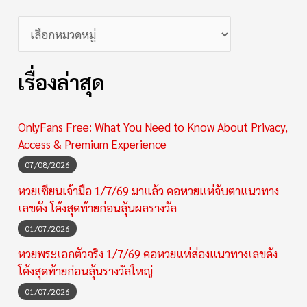
เรื่องล่าสุด
OnlyFans Free: What You Need to Know About Privacy,
Access & Premium Experience
07/08/2026
หวยเซียนเจ้ามือ 1/7/69 มาแล้ว คอหวยแห่จับตาแนวทาง
เลขดัง โค้งสุดท้ายก่อนลุ้นผลรางวัล
01/07/2026
หวยพระเอกตัวจริง 1/7/69 คอหวยแห่ส่องแนวทางเลขดัง
โค้งสุดท้ายก่อนลุ้นรางวัลใหญ่
01/07/2026