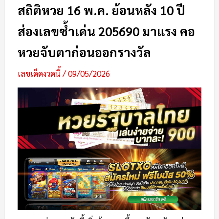
สถิติหวย 16 พ.ค. ย้อนหลัง 10 ปี
ส่องเลขซ้ำเด่น 205690 มาแรง คอ
หวยจับตาก่อนออกรางวัล
เลขเด็ดงวดนี้
/
09/05/2026