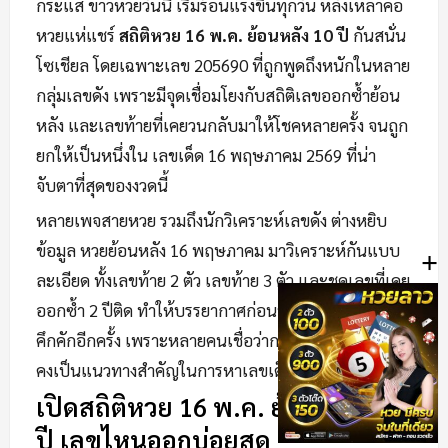
กระแส ข่าวหวยวันนี้ เริ่มร้อนแรงขึ้นทุกวัน หลังเหล่าคอ
หวยแห่แชร์
สถิติหวย 16 พ.ค. ย้อนหลัง 10 ปี
กันสนั่น
โซเชียล โดยเฉพาะเลข 205690 ที่ถูกพูดถึงหนักในหลาย
กลุ่มเลขดัง เพราะมีจุดเชื่อมโยงกับสถิติเลขออกซ้ำย้อน
หลัง และเลขท้ายที่เคยวนกลับมาให้โชคหลายครั้ง จนถูก
ยกให้เป็นหนึ่งใน เลขเด็ด 16 พฤษภาคม 2569 ที่น่า
จับตาที่สุดของงวดนี้
หลายเพจสายหวย รวมถึงนักวิเคราะห์เลขดัง ต่างหยิบ
ข้อมูล หวยย้อนหลัง 16 พฤษภาคม มาวิเคราะห์กันแบบ
+
ละเอียด ทั้งเลขท้าย 2 ตัว เลขท้าย 3 ตัว และชุดเลขที่เคย
ออกซ้ำ 2 ปีติด ทำให้บรรยากาศก่อนหวยออกกลับมา
คึกคักอีกครั้ง เพราะหลายคนเชื่อว่าการดูสถิติย้อนหลังยัง
คงเป็นแนวทางสำคัญในการหาเลขเด็ดงวดนี้
เปิดสถิติหวย 16 พ.ค. ย้อนหลัง 10
ปี เลขไหนออกบ่อยสุด