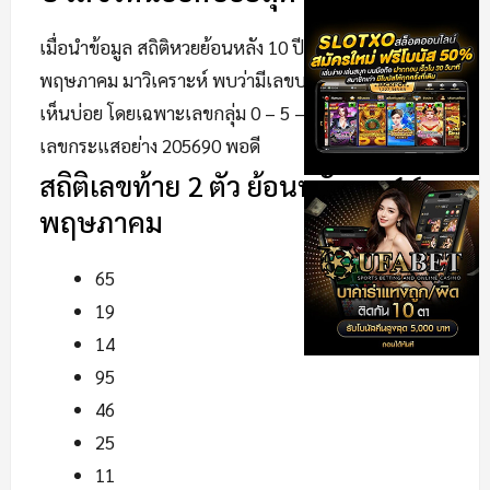
เมื่อนำข้อมูล สถิติหวยย้อนหลัง 10 ปี ของงวดวันที่ 16
พฤษภาคม มาวิเคราะห์ พบว่ามีเลขบางชุดที่วนกลับมาให้
เห็นบ่อย โดยเฉพาะเลขกลุ่ม 0 – 5 – 6 – 9 ซึ่งตรงกับ
เลขกระแสอย่าง 205690 พอดี
สถิติเลขท้าย 2 ตัว ย้อนหลังงวด 16
พฤษภาคม
65
19
14
95
46
25
11