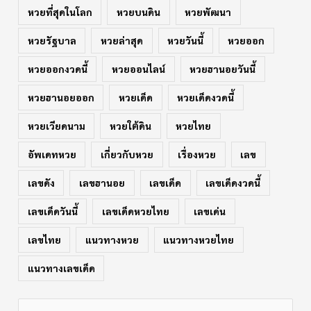
หวยที่สุดในโลก
หวยบนดิน
หวยพัฒนา
หวยรัฐบาล
หวยล่าสุด
หวยวันนี้
หวยออก
หวยออกงวดนี้
หวยออนไลน์
หวยฮานอยวันนี้
หวยฮานอยออก
หวยเด็ด
หวยเด็ดงวดนี้
หวยเวียดนาม
หวยใต้ดิน
หวยไทย
อัพเดทหวย
เกี่ยวกับหวย
เรื่องหวย
เลข
เลขดัง
เลขฮานอย
เลขเด็ด
เลขเด็ดงวดนี้
เลขเด็ดวันนี้
เลขเด็ดหวยไทย
เลขเด่น
เลขไทย
แนวทางหวย
แนวทางหวยไทย
แนวทางเลขเด็ด