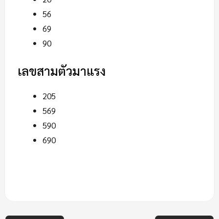
56
69
90
เลขสามตัวมาแรง
205
569
590
690