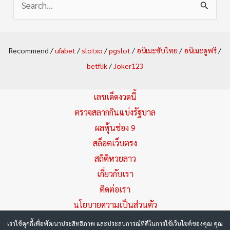
S
e
a
Recommend /
ufabet
/
slotxo
/
pgslot
/
อนิเมะซับไทย
/
อนิเมะดูฟรี
/
r
betflik
/
Joker123
c
h
เลขเด็ดงวดนี้
f
ตรวจสลากกินแบ่งรัฐบาล
ผลหุ้นช่อง 9
o
สล็อตเว็บตรง
r
สถิติหวยลาว
:
เกี่ยวกับเรา
ติดต่อเรา
นโยบายความเป็นส่วนตัว
เราใช้คุกกี้เพื่อพัฒนาประสิทธิภาพ และประสบการณ์ที่ดีในการใช้เว็บไซต์ของคุณ คุณ