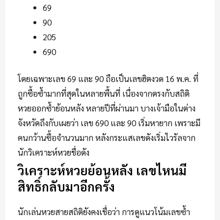
69
90
205
690
โดยเฉพาะเลข 69 และ 90 ถือเป็นเลขฮิตงวด 16 พ.ค. ที่
ถูกซื้อซ้ำมากที่สุดในหลายพื้นที่ เนื่องจากตรงกับสถิติ
หวยออกซ้ำย้อนหลัง หลายปีที่ผ่านมา บางเจ้ามือในต่าง
จังหวัดถึงกับเผยว่า เลข 690 และ 90 เริ่มหายาก เพราะมี
คนกว้านซื้อจำนวนมาก หลังกระแสเลขดังเริ่มไวรัลจาก
นักวิเคราะห์หวยชื่อดัง
วิเคราะห์หวยย้อนหลัง เลขไหนมี
สิทธิ์กลับมาอีกครั้ง
นักเล่นหวยสายสถิติยังคงเชื่อว่า การดูแนวโน้มเลขซ้ำ