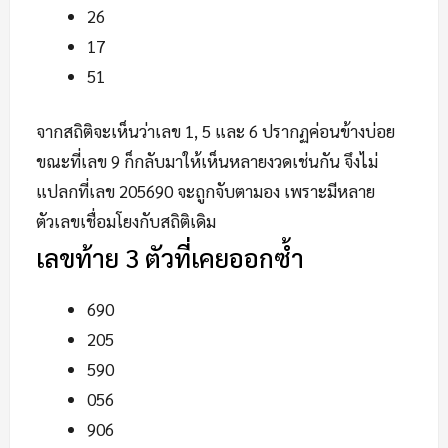
26
17
51
จากสถิติจะเห็นว่าเลข 1, 5 และ 6 ปรากฏค่อนข้างบ่อย
ขณะที่เลข 9 ก็กลับมาให้เห็นหลายงวดเช่นกัน จึงไม่
แปลกที่เลข 205690 จะถูกจับตามอง เพราะมีหลาย
ตัวเลขเชื่อมโยงกับสถิติเดิม
เลขท้าย 3 ตัวที่เคยออกซ้ำ
690
205
590
056
906