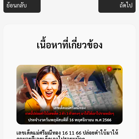
ย้อนกลับ
ถัดไป
เนื้อหาที่เกี่ยวข้อง
เลขเด็ดแม่ศรีมณีทอง 16 11 66 ปล่อยคำใบ้มาให้
คอหวยตีเลขเด็ดเอาไปรวยหนักๆ