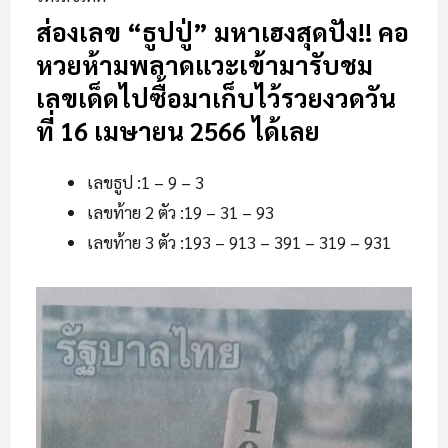
ส่องเลข “ธูปปู่” มหาเฮงสุดปัง
!! คอ
หวยห้ามพลาดแวะเข้ามารับชม
เลขเด็ดไปซื้อมาเก็บไว้รวยงวดวัน
ที่ 16 เมษายน 2566 ได้เลย
เลขธูป :1 – 9 – 3
เลขท้าย 2 ตัว :19 – 31 – 93
เลขท้าย 3 ตัว :193 – 913 – 391 – 319 – 931