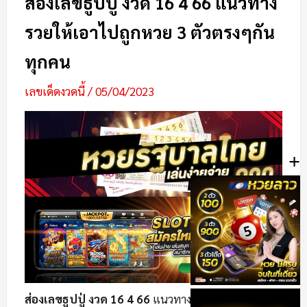
ส่องเลขธูปปู่ งวด 16 4 66 แนวทาง
รวยให้เอาไปถูกหวย 3 ตัวตรงๆกัน
ทุกคน
เลขเด็ดงวดนี้
/
05/04/2023
+
ส่องเลขธูปปู่ งวด 16 4 66
แนวทางรวยให้เอาไปถูก