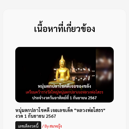
เนื้อหาที่เกี่ยวข้อง
หนุ่มตกปลาโชคดี เจอเลขเด็ด “หลวงพ่อโสธร”
งวด 1 กันยายน 2567
เลขเด็ดงวดนี้
/ By
สมหญิง