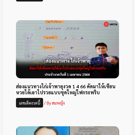
ส่องแนวทางไก่เจ้าพายุงวด 1 4 66 คัดมาให้เซียน
หวยได้เอาไปรวยแบบชุดใหญ่ไฟกระพริบ
เลขเด็ดงวดนี้
/ By
สมหญิง