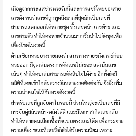
เมื่อดูจากกระแสข่าวหวยวันนี้และการแชร์โพยของสาย
เลขดัง พบว่าเลขที่ถูกพูดถึงมากที่สุดมักเป็นเลขที่
สามารถแตกออกได้หลายชุด ทั้งเลขหน้า เลขท้าย และ
เลขสามตัว ทำให้คอหวยจำนวนมากเริ่มนำไปจัดชุดเพื่อ
เสี่ยงโชคในงวดนี้
ด้านเซียนหวยบางรายมองว่า แนวทางหวยขมังเวทย์ก่อน
หวยออก มีจุดเด่นตรงการคัดเลขไม่เยอะ แต่เน้นเลข
เน้นๆ ทำให้คนเล่นสามารถตัดสินใจได้ง่าย อีกทั้งยังมี
สถิติที่เคยเข้าใกล้ผลรางวัลหลายงวดติดต่อกัน จึงยิ่งเพิ่ม
ความน่าสนใจให้กับหวยดังงวดนี้
สำหรับเลขที่ถูกจับตาในรอบนี้ ส่วนใหญ่จะเป็นเลขที่มี
การจับคู่สลับหน้า-หลังได้ดี และมีโอกาสเกิดเลขกลับ
ทำให้หลายคนเลือกซื้อทั้งแบบตรงและโต๊ด เพื่อกระจาย
ความเสี่ยง ขณะที่เลขวิ่งก็ยังได้รับความนิยม เพราะ