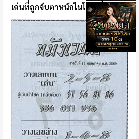
เด่นที่ถูกจับตาหนักในโลกออนไลน์