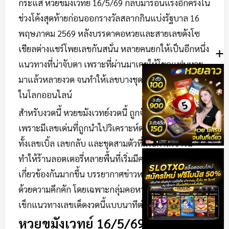
กระแส หวยขมังเวทย์ 16/5/69 กลับมาร้อนแรงอีกครั้งใน
ช่วงโค้งสุดท้ายก่อนออกรางวัลสลากกินแบ่งรัฐบาล 16
พฤษภาคม 2569 หลังบรรดาคอหวยและสายเลขดังโซ
เชียลต่างแชร์โพยเลขกันสนั่น หลายคนยกให้เป็นอีกหนึ่ง
+
แนวทางที่น่าจับตา เพราะที่ผ่านมาเคยให้โชคแฟนหวย
มาแล้วหลายงวด จนทำให้เลขบางชุดถูกพูดถึงอย่างหนัก
ในโลกออนไลน์
สำหรับงวดนี้ หวยขมังเวทย์งวดนี้ ถูกจับตาเป็นพิเศษ
เพราะมีเลขเด่นที่ถูกนำไปวิเคราะห์ต่อจากหลายสำนัก
ทั้งเลขเบิ้ล เลขกลับ และชุดสามตัวที่มีโอกาสเข้าวิน
ทำให้ร้านลอตเตอรี่หลายพื้นที่เริ่มมีคนถามหาเลขที่
เกี่ยวข้องกันมากขึ้น บรรยากาศข่าวหวยวันนี้จึงเต็มไป
ด้วยความคึกคัก โดยเฉพาะกลุ่มคอหวยสายทำมือที่ต่างรอ
เช็กแนวทางเลขเด็ดงวดนี้แบบนาทีต่อนาที
หวยขมังเวทย์ 16/5/69 ล่าสุด เลข