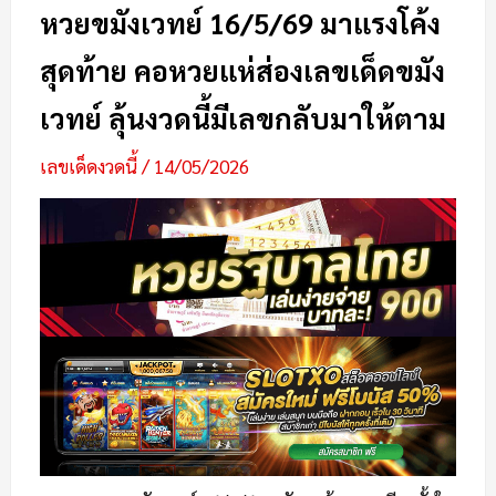
หวยขมังเวทย์ 16/5/69 มาแรงโค้ง
สุดท้าย คอหวยแห่ส่องเลขเด็ดขมัง
เวทย์ ลุ้นงวดนี้มีเลขกลับมาให้ตาม
เลขเด็ดงวดนี้
/
14/05/2026