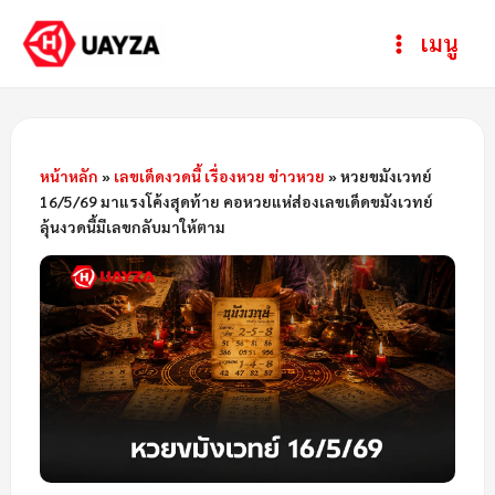
Skip
Post
ห
Main
เมนู
to
navigation
ม
Menu
content
ว
ด
ห
หน้าหลัก
»
เลขเด็ดงวดนี้ เรื่องหวย ข่าวหวย
»
หวยขมังเวทย์
16/5/69 มาแรงโค้งสุดท้าย คอหวยแห่ส่องเลขเด็ดขมังเวทย์
มู่
ลุ้นงวดนี้มีเลขกลับมาให้ตาม