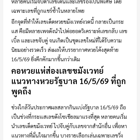
หลายคนเริ่มจับตาเลขเด่นและเลขรองเป็นพิเศษ โดย
เฉพาะเลขที่ถูกแชร์ซ้ำในหลายโพย
อีกจุดที่ทำให้เลขเด็ดหวยขมังเวทย์งวดนี้ กลายเป็นกระ
แส คือมีหลายเพจดังนำไปต่อยอดวิเคราะห์เลขกลับ เลข
เบิ้ล และเลขจับคู่ จนเกิดเป็นชุดเลขใหม่ที่ได้รับความ
นิยมอย่างรวดเร็ว ส่งผลให้บรรยากาศหวยโค้งสุดท้าย
16/5/69 ยิ่งคึกคักมากขึ้นกว่าเดิม
คอหวยแห่ส่องเลขขมังเวทย์
แนวทางหวยรัฐบาล 16/5/69 ที่ถูก
พูดถึง
ช่วงใกล้วันประกาศผลสลากกินแบ่งรัฐบาล 16/5/69 ถือ
เป็นช่วงที่กระแสเลขดังโซเชียลมาแรงที่สุด หลายคนเริ่ม
นำเลขเด็ดขมังเวทย์ ไปจับคู่กับเลขจากสำนักอื่น เพื่อหา
แนวทางที่มั่นใจมากขึ้น บางรายเลือกเล่นเฉพาะเลขวิ่ง