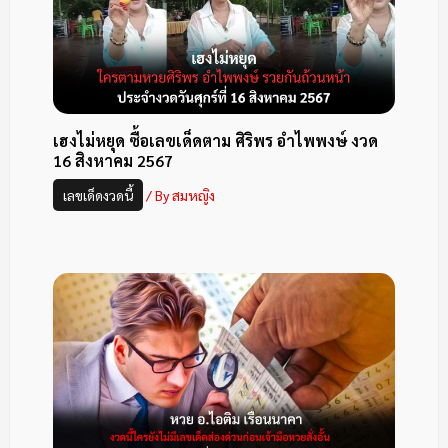
เฮงไม่หยุด ซื้อเลขเด็ดตาม ศิริพร อําไพพงษ์ งวด
16 สิงหาคม 2567
เลขเด็ดงวดนี้
/ By
สมหญิง