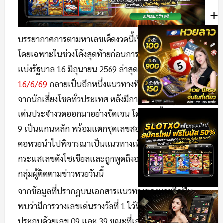
+
บรรยากาศการตามหาเลขเด็ดงวดนี้เริ่มคึกคักขึ้นทุกวัน
โดยเฉพาะในช่วงโค้งสุดท้ายก่อนการออกรางวัลสลากกิน
แบ่งรัฐบาล 16 มิถุนายน 2569 ล่าสุด
หวยจื้อปื้น
16/6/69
กลายเป็นอีกหนึ่งแนวทางที่ได้รับความสนใจ
จากนักเสี่ยงโชคทั่วประเทศ หลังมีการเผยแพร่ชุดตัวเลข
เด่นประจำงวดออกมาอย่างชัดเจน โดยงวดนี้เน้นเลขเด่น
9 เป็นแกนหลัก พร้อมแตกชุดเลขสองตัวและสามตัวให้
คอหวยนำไปพิจารณาเป็นแนวทางเพิ่มเติม ส่งผลให้เกิด
กระแสเลขดังโซเชียลและถูกพูดถึงอย่างกว้างขวางใน
กลุ่มผู้ติดตามข่าวหวยวันนี้
จากข้อมูลที่ปรากฏบนเอกสารแนวทางของหวยจื้อปื้น
พบว่ามีการวางเลขเด่นรางวัลที่ 1 ไว้ที่เลข 9 พร้อม
ประกบด้วยเลข 09 และ 39 ขณะที่เลขสามตัวที่ถูกจับตา