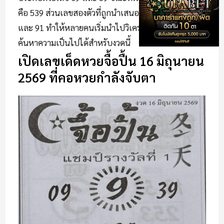
คือ 539 ส่วนเลขสองตัวที่ถูกนำเสนอเพิ่มเติม ได้แก่ 31
และ 91 ทำให้หลายคนเริ่มนำไปวิเคราะห์เลขเด็ดเพื่อ
ค้นหาความเป็นไปได้สำหรับงวดนี้
เปิดเลขเด็ดหวยจื้อปื้น 16 มิถุนายน
2569 ที่คอหวยกำลังจับตา