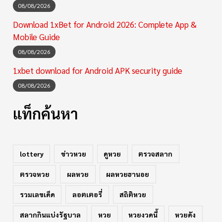
08/08/2026
Download 1xBet for Android 2026: Complete App &
Mobile Guide
08/08/2026
1xbet download for Android APK security guide
08/08/2026
แท็กค้นหา
lottery
ข่าวหวย
ดูหวย
ตรวจสลาก
ตรวจหวย
ผลหวย
ผลหวยฮานอย
รวมเลขเด็ด
ลอตเตอรี่
สถิติหวย
สลากกินแบ่งรัฐบาล
หวย
หวยงวดนี้
หวยดัง