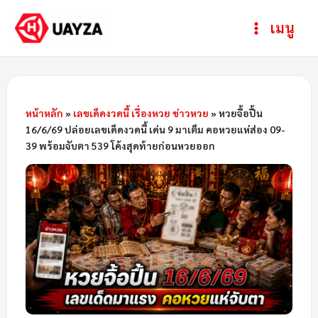
Skip
Post
ห
Main
เมนู
to
navigation
ม
Menu
content
ว
ด
ห
หน้าหลัก
»
เลขเด็ดงวดนี้ เรื่องหวย ข่าวหวย
»
หวยจื้อปื้น
16/6/69 ปล่อยเลขเด็ดงวดนี้ เด่น 9 มาเต็ม คอหวยแห่ส่อง 09-
มู่
39 พร้อมจับตา 539 โค้งสุดท้ายก่อนหวยออก