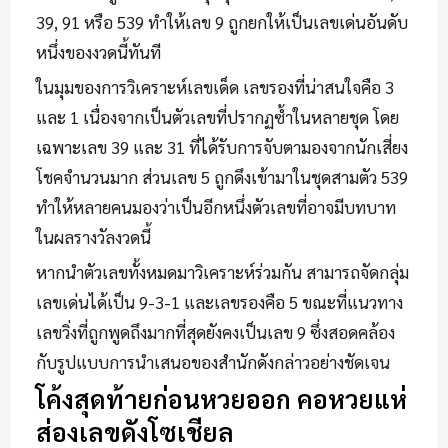
39, 91 หรือ 539 ทำให้เลข 9 ถูกยกให้เป็นเลขเด่นอันดับ
หนึ่งของงวดนี้ทันที
ในมุมของการวิเคราะห์เลขเด็ด เลขรองที่น่าสนใจคือ 3
และ 1 เนื่องจากเป็นตัวเลขที่ปรากฏซ้ำในหลายชุด โดย
เฉพาะเลข 39 และ 31 ที่ได้รับการจับตามองจากนักเสี่ยง
โชคจำนวนมาก ส่วนเลข 5 ถูกดึงเข้ามาในชุดสามตัว 539
ทำให้หลายคนมองว่าเป็นอีกหนึ่งตัวเลขที่อาจมีบทบาท
ในผลรางวัลงวดนี้
หากนำตัวเลขทั้งหมดมาวิเคราะห์ร่วมกัน สามารถจัดกลุ่ม
เลขเด่นได้เป็น 9-3-1 และเลขรองคือ 5 ขณะที่แนวทาง
เลขวิ่งที่ถูกพูดถึงมากที่สุดยังคงเป็นเลข 9 ซึ่งสอดคล้อง
กับรูปแบบการนำเสนอของสำนักดังกล่าวอย่างชัดเจน
โค้งสุดท้ายก่อนหวยออก คอหวยแห่
ส่องเลขดังโซเชียล