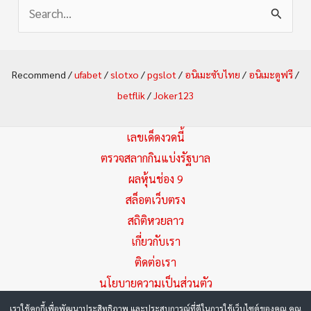
S
e
a
Recommend /
ufabet
/
slotxo
/
pgslot
/
อนิเมะซับไทย
/
อนิเมะดูฟรี
/
r
betflik
/
Joker123
c
h
เลขเด็ดงวดนี้
f
ตรวจสลากกินแบ่งรัฐบาล
ผลหุ้นช่อง 9
o
สล็อตเว็บตรง
r
สถิติหวยลาว
:
เกี่ยวกับเรา
ติดต่อเรา
นโยบายความเป็นส่วนตัว
เราใช้คุกกี้เพื่อพัฒนาประสิทธิภาพ และประสบการณ์ที่ดีในการใช้เว็บไซต์ของคุณ คุณ