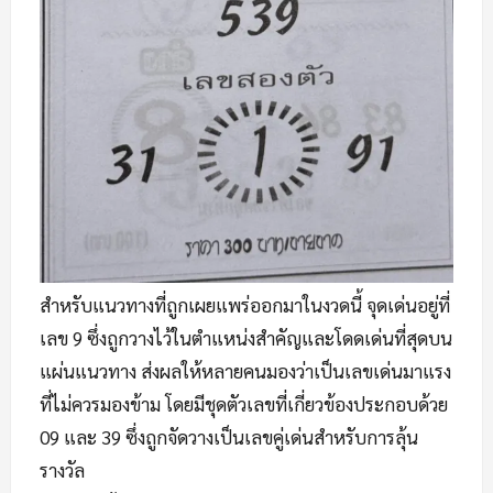
สำหรับแนวทางที่ถูกเผยแพร่ออกมาในงวดนี้ จุดเด่นอยู่ที่
เลข 9 ซึ่งถูกวางไว้ในตำแหน่งสำคัญและโดดเด่นที่สุดบน
แผ่นแนวทาง ส่งผลให้หลายคนมองว่าเป็นเลขเด่นมาแรง
ที่ไม่ควรมองข้าม โดยมีชุดตัวเลขที่เกี่ยวข้องประกอบด้วย
09 และ 39 ซึ่งถูกจัดวางเป็นเลขคู่เด่นสำหรับการลุ้น
รางวัล