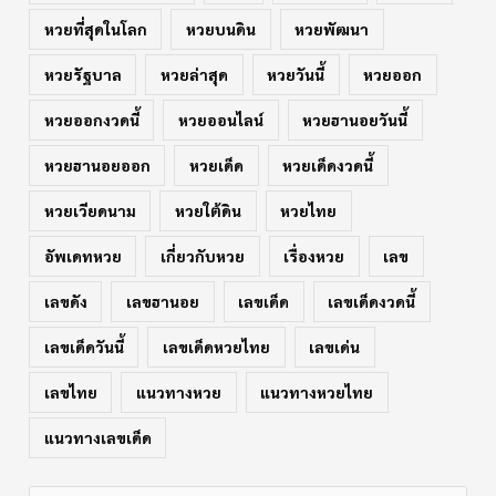
หวยที่สุดในโลก
หวยบนดิน
หวยพัฒนา
หวยรัฐบาล
หวยล่าสุด
หวยวันนี้
หวยออก
หวยออกงวดนี้
หวยออนไลน์
หวยฮานอยวันนี้
หวยฮานอยออก
หวยเด็ด
หวยเด็ดงวดนี้
หวยเวียดนาม
หวยใต้ดิน
หวยไทย
อัพเดทหวย
เกี่ยวกับหวย
เรื่องหวย
เลข
เลขดัง
เลขฮานอย
เลขเด็ด
เลขเด็ดงวดนี้
เลขเด็ดวันนี้
เลขเด็ดหวยไทย
เลขเด่น
เลขไทย
แนวทางหวย
แนวทางหวยไทย
แนวทางเลขเด็ด