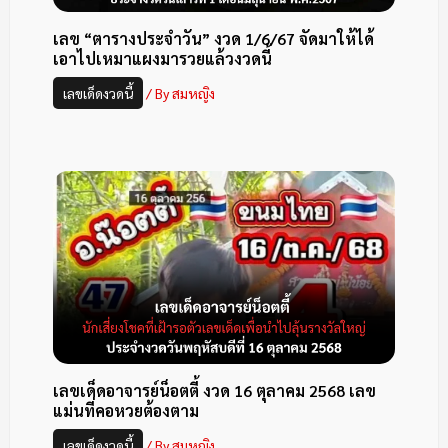
เลข “ตารางประจำวัน” งวด 1/6/67 จัดมาให้ได้
เอาไปเหมาแผงมารวยแล้วงวดนี้
เลขเด็ดงวดนี้
/ By
สมหญิง
เลขเด็ดอาจารย์น็อตตี้ งวด 16 ตุลาคม 2568 เลข
แม่นที่คอหวยต้องตาม
เลขเด็ดงวดนี้
/ By
สมหญิง