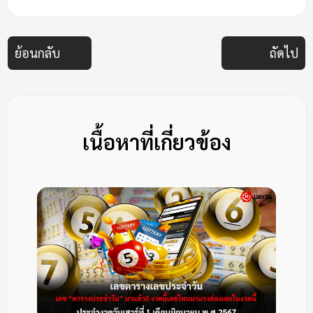
ย้อนกลับ
ถัดไป
เนื้อหาที่เกี่ยวข้อง