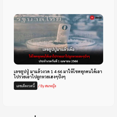
เลขธูปปู่ มาแล้วงวด 1 4 66 มาให้โชคทุกคนได้เอา
ไปรวยเอาไปถูกหวยเฮงๆปังๆ
เลขเด็ดงวดนี้
/ By
สมหญิง