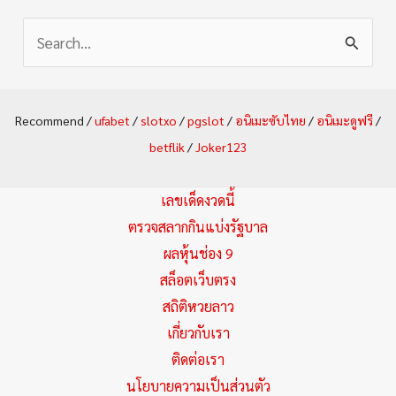
S
e
a
Recommend /
ufabet
/
slotxo
/
pgslot
/
อนิเมะซับไทย
/
อนิเมะดูฟรี
/
r
betflik
/
Joker123
c
h
เลขเด็ดงวดนี้
f
ตรวจสลากกินแบ่งรัฐบาล
ผลหุ้นช่อง 9
o
สล็อตเว็บตรง
r
สถิติหวยลาว
:
เกี่ยวกับเรา
ติดต่อเรา
นโยบายความเป็นส่วนตัว