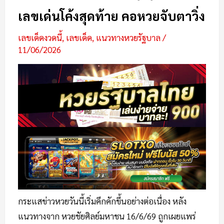
เลขเด่นโค้งสุดท้าย คอหวยจับตาวิ่ง
เลขเด็ดงวดนี้
,
เลขเด็ด
,
แนวทางหวยรัฐบาล
/
11/06/2026
กระแสข่าวหวยวันนี้เริ่มคึกคักขึ้นอย่างต่อเนื่อง หลัง
แนวทางจาก หวยชัยศิลย์มหาชน 16/6/69 ถูกเผยแพร่