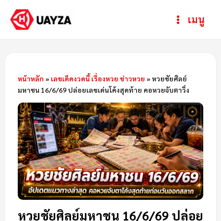
Skip
Post
ห
Main
เมนู
to
navigation
ม
Menu
content
ว
ด
ห
หน้าหลัก
»
เลขเด็ดงวดนี้ เรื่องหวย ข่าวหวย
»
หวยชัยศิลย์
มหาชน 16/6/69 ปล่อยเลขเด่นโค้งสุดท้าย คอหวยจับตาวิ่ง
มู่
หวยชัยศิลย์มหาชน 16/6/69 ปล่อย