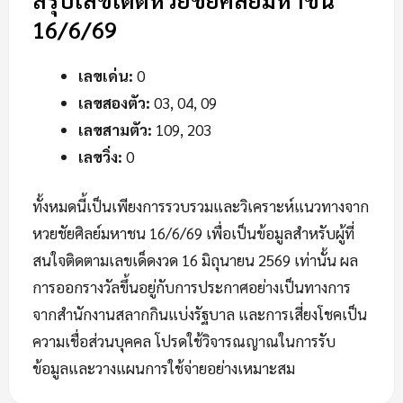
16/6/69
เลขเด่น:
0
เลขสองตัว:
03, 04, 09
เลขสามตัว:
109, 203
เลขวิ่ง:
0
ทั้งหมดนี้เป็นเพียงการรวบรวมและวิเคราะห์แนวทางจาก
หวยชัยศิลย์มหาชน 16/6/69 เพื่อเป็นข้อมูลสำหรับผู้ที่
สนใจติดตามเลขเด็ดงวด 16 มิถุนายน 2569 เท่านั้น ผล
การออกรางวัลขึ้นอยู่กับการประกาศอย่างเป็นทางการ
จากสำนักงานสลากกินแบ่งรัฐบาล และการเสี่ยงโชคเป็น
ความเชื่อส่วนบุคคล โปรดใช้วิจารณญาณในการรับ
ข้อมูลและวางแผนการใช้จ่ายอย่างเหมาะสม