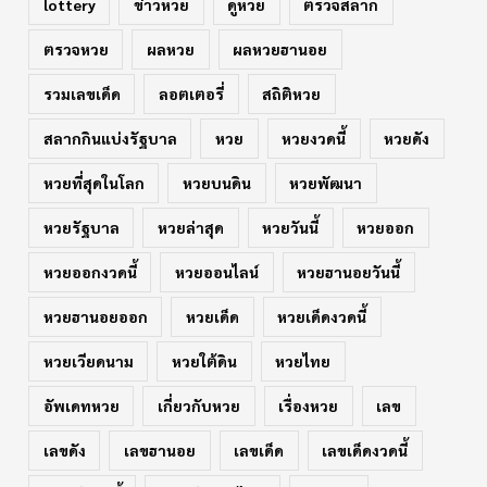
lottery
ข่าวหวย
ดูหวย
ตรวจสลาก
ตรวจหวย
ผลหวย
ผลหวยฮานอย
รวมเลขเด็ด
ลอตเตอรี่
สถิติหวย
สลากกินแบ่งรัฐบาล
หวย
หวยงวดนี้
หวยดัง
หวยที่สุดในโลก
หวยบนดิน
หวยพัฒนา
หวยรัฐบาล
หวยล่าสุด
หวยวันนี้
หวยออก
หวยออกงวดนี้
หวยออนไลน์
หวยฮานอยวันนี้
หวยฮานอยออก
หวยเด็ด
หวยเด็ดงวดนี้
หวยเวียดนาม
หวยใต้ดิน
หวยไทย
อัพเดทหวย
เกี่ยวกับหวย
เรื่องหวย
เลข
เลขดัง
เลขฮานอย
เลขเด็ด
เลขเด็ดงวดนี้