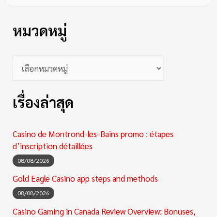
หมวดหมู่
เรื่องล่าสุด
Casino de Montrond-les-Bains promo : étapes
d’inscription détaillées
08/08/2026
Gold Eagle Casino app steps and methods
08/08/2026
Casino Gaming in Canada Review Overview: Bonuses,