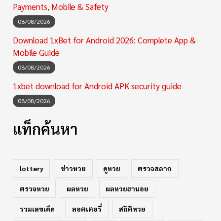
Payments, Mobile & Safety
08/08/2026
Download 1xBet for Android 2026: Complete App &
Mobile Guide
08/08/2026
1xbet download for Android APK security guide
08/08/2026
แท็กค้นหา
lottery
ข่าวหวย
ดูหวย
ตรวจสลาก
ตรวจหวย
ผลหวย
ผลหวยฮานอย
รวมเลขเด็ด
ลอตเตอรี่
สถิติหวย