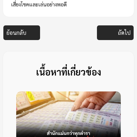
เสี่ยงโชคและเล่นอย่างพอดี
ย้อนกลับ
ถัดไป
เนื้อหาที่เกี่ยวข้อง