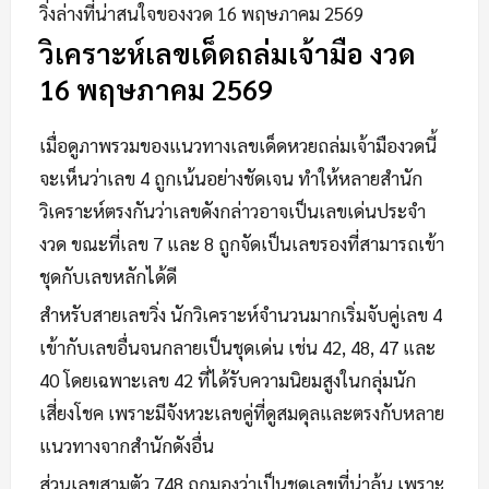
วิ่งล่างที่น่าสนใจของงวด 16 พฤษภาคม 2569
วิเคราะห์เลขเด็ดถล่มเจ้ามือ งวด
16 พฤษภาคม 2569
เมื่อดูภาพรวมของแนวทางเลขเด็ดหวยถล่มเจ้ามืองวดนี้
จะเห็นว่าเลข 4 ถูกเน้นอย่างชัดเจน ทำให้หลายสำนัก
วิเคราะห์ตรงกันว่าเลขดังกล่าวอาจเป็นเลขเด่นประจำ
งวด ขณะที่เลข 7 และ 8 ถูกจัดเป็นเลขรองที่สามารถเข้า
ชุดกับเลขหลักได้ดี
สำหรับสายเลขวิ่ง นักวิเคราะห์จำนวนมากเริ่มจับคู่เลข 4
เข้ากับเลขอื่นจนกลายเป็นชุดเด่น เช่น 42, 48, 47 และ
40 โดยเฉพาะเลข 42 ที่ได้รับความนิยมสูงในกลุ่มนัก
เสี่ยงโชค เพราะมีจังหวะเลขคู่ที่ดูสมดุลและตรงกับหลาย
แนวทางจากสำนักดังอื่น
ส่วนเลขสามตัว 748 ถูกมองว่าเป็นชุดเลขที่น่าลุ้น เพราะ