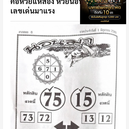
คอหวยแห่ส่อง หวยนอนมา 1/6/69
เลขเด่นมาแรง