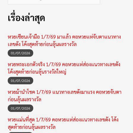
เรื่องล่าสุด
หวยเซียนเจ้ามือ 1/7/69 มาแล้ว คอหวยแห่จับตาแนวทาง
เลขดัง โค้งสุดท้ายก่อนลุ้นผลรางวัล
01/07/2026
หวยพระเอกตัวจริง 1/7/69 คอหวยแห่ส่องแนวทางเลขดัง
โค้งสุดท้ายก่อนลุ้นรางวัลใหญ่
01/07/2026
หวยม้านำโชค 1/7/69 แนวทางเลขดังมาแรง คอหวยจับตา
ก่อนลุ้นผลรางวัล
01/07/2026
หวยแม่นที่สุด 1/7/69 คอหวยแห่ส่องแนวทางเลขดัง โค้ง
สุดท้ายก่อนลุ้นผลรางวัล