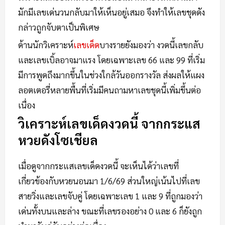
มักมีเลขเด่นวนกลับมาให้เห็นอยู่เสมอ จึงทำให้เลขชุดดัง
กล่าวถูกจับตาเป็นพิเศษ
ด้านนักวิเคราะห์
เลขเด็ด
บางรายยังมองว่า งวดนี้เลขกลับ
และเลขเบิ้ลอาจมาแรง โดยเฉพาะเลข 66 และ 99 ที่เริ่ม
มีการพูดถึงมากขึ้นในช่วงใกล้วันออกรางวัล ส่งผลให้แผง
ลอตเตอรี่หลายพื้นที่เริ่มมีคนถามหาเลขชุดนี้เพิ่มขึ้นต่อ
เนื่อง
วิเคราะห์เลขเด็ดงวดนี้ จากกระแส
หวยดังโซเชียล
เมื่อดูจากกระแสเลขเด็ดงวดนี้ จะเห็นได้ว่าเลขที่
เกี่ยวข้องกับหวยนอนมา 1/6/69 ส่วนใหญ่เน้นไปที่เลข
สายวิ่งและเลขจับคู่ โดยเฉพาะเลข 1 และ 9 ที่ถูกมองว่า
เด่นทั้งบนและล่าง ขณะที่เลขรองอย่าง 0 และ 6 ก็ยังถูก