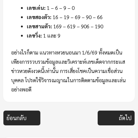
เลขเด่น:
1 – 6 – 9 – 0
เลขสองตัว:
16 – 19 – 69 – 90 – 66
เลขสามตัว:
169 – 619 – 906 – 190
เลขวิ่ง:
1 และ 9
อย่างไรก็ตาม แนวทางหวยนอนมา 1/6/69 ทั้งหมดเป็น
เพียงการรวบรวมข้อมูลและวิเคราะห์เลขเด็ดจากกระแส
ข่าวหวยดังงวดนี้เท่านั้น การเสี่ยงโชคเป็นความเชื่อส่วน
บุคคล โปรดใช้วิจารณญาณในการติดตามข้อมูลและเล่น
อย่างพอดี
ย้อนกลับ
ถัดไป