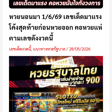
หวยนอนมา 1/6/69 เลขเด็ดมาแรง
โค้งสุดท้ายก่อนหวยออก คอหวยแห่
ตามเลขดังงวดนี้
เลขเด็ดงวดนี้
,
แนวทางหวยรัฐบาล
/
28/05/2026