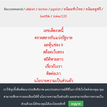
a
Recommend /
ufabet
/
slotxo
/
pgslot
/
อนิเมะซับไทย
/
อนิเมะดูฟรี
/
r
betflik
/
Joker123
c
h
เลขเด็ดงวดนี้
f
ตรวจสลากกินแบ่งรัฐบาล
ผลหุ้นช่อง 9
o
สล็อตเว็บตรง
r
สถิติหวยลาว
:
เกี่ยวกับเรา
ติดต่อเรา
นโยบายความเป็นส่วนตัว
เราใช้คุกกี้เพื่อพัฒนาประสิทธิภาพ และประสบการณ์ที่ดีในการใช้เว็บไซต์ของคุณ คุณ
Copyright © 2026 Huayza.com หวยเด็ด มัดรวมเลขเด็ด แนวทาง
สามารถศึกษารายละเอียดได้ที่ นโยบายความเป็นส่วนตัว และสามารถจัดการความเป็น
หวย ล่าสุด
ตรวจหวย
ผลหวยล่าสุด
ส่วนตัวเองได้ของคุณได้เองโดยคลิกที่
อนุญาต