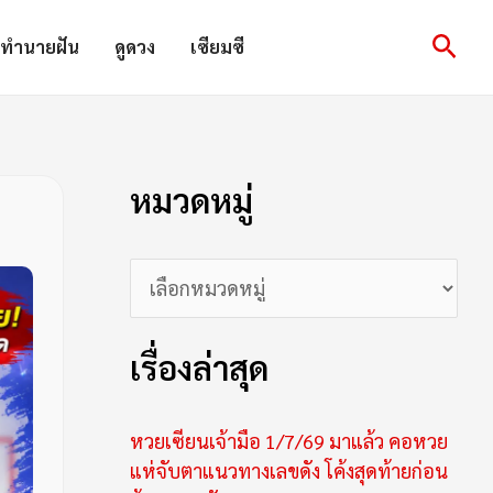
ห
Sear
ทำนายฝัน
ดูดวง
เซียมซี
ม
ว
ด
ห
หมวดหมู่
มู่
เรื่องล่าสุด
หวยเซียนเจ้ามือ 1/7/69 มาแล้ว คอหวย
แห่จับตาแนวทางเลขดัง โค้งสุดท้ายก่อน