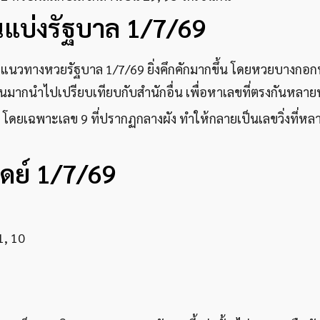
นแบ่งรัฐบาล 1/7/69
แนวทางหวยรัฐบาล 1/7/69 ยิ่งคึกคักมากขึ้น โดยหวยบางกอกท
วนมากนำไปเปรียบเทียบกับสำนักอื่น เพื่อหาเลขที่ตรงกันหลาย
ละ 5 โดยเฉพาะเลข 9 ที่ปรากฏกลางผัง ทำให้กลายเป็นเลขวิ่งที่หล
ดย์ 1/7/69
1, 10