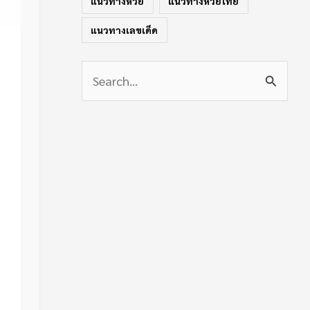
แนวทางหวย
แนวทางหวยไทย
แนวทางเลขเด็ด
S
e
a
r
c
h
f
o
r
: