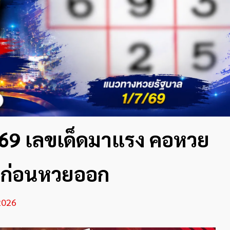
/69 เลขเด็ดมาแรง คอหวย
ายก่อนหวยออก
2026