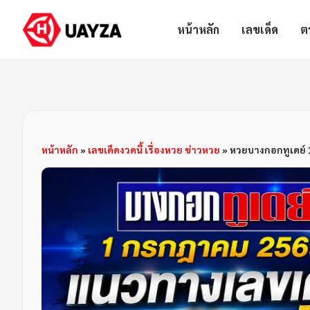
Skip
Post
หน้าหลัก
เลขเด็ด
ต
to
navigation
content
หน้าหลัก
»
เลขเด็ดงวดนี้ เรื่องหวย ข่าวหวย
»
หวยบางกอกทูเดย์ 