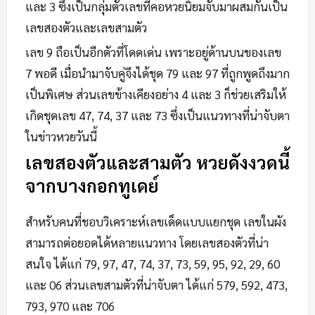
และ 3 ซึ่งเป็นกลุ่มตัวเลขที่คอหวยนิยมจับมาผสมกันเป็น
เลขสองตัวและเลขสามตัว
เลข 9 ถือเป็นอีกตัวที่โดดเด่น เพราะอยู่ด้านบนของเลข
7 พอดี เมื่อนำมาจับคู่จึงได้ชุด 79 และ 97 ที่ถูกพูดถึงมาก
เป็นพิเศษ ส่วนเลขข้างเคียงอย่าง 4 และ 3 ก็ช่วยเสริมให้
เกิดชุดเลข 47, 74, 37 และ 73 ซึ่งเป็นแนวทางที่น่าจับตา
ในข่าวหวยวันนี้
เลขสองตัวและสามตัว หวยดังงวดนี้
จากบางกอกทูเดย์
สำหรับคนที่ชอบวิเคราะห์เลขเด็ดแบบแยกชุด เลขในผัง
สามารถต่อยอดได้หลายแนวทาง โดยเลขสองตัวที่น่า
สนใจ ได้แก่ 79, 97, 47, 74, 37, 73, 59, 95, 92, 29, 60
และ 06 ส่วนเลขสามตัวที่น่าจับตา ได้แก่ 579, 592, 473,
793, 970 และ 706