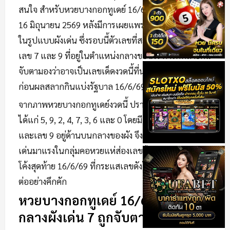
สนใจ สำหรับหวยบางกอกทูเดย์ 16/6/69 งวดประจำวันที่
16 มิถุนายน 2569 หลังมีการเผยแพร่ภาพแนวทางตัวเลข
ในรูปแบบผังเด่น ซึ่งรอบนี้ตัวเลขที่สะดุดตาอย่างมากคือ
เลข 7 และ 9 ที่อยู่ในตำแหน่งกลางของผัง ทำให้หลายคน
จับตามองว่าอาจเป็นเลขเด็ดงวดนี้ที่น่านำไปวิเคราะห์ต่อ
ก่อนผลสลากกินแบ่งรัฐบาล 16/6/69 ออก
จากภาพหวยบางกอกทูเดย์งวดนี้ ปรากฏตัวเลขเรียงในผัง
ได้แก่ 5, 9, 2, 4, 7, 3, 6 และ 0 โดยมีเลข 7 อยู่กึ่งกลาง
และเลข 9 อยู่ด้านบนกลางของผัง จึงถูกมองว่าเป็นเลข
เด่นมาแรงในกลุ่มคอหวยแห่ส่องเลข โดยเฉพาะช่วงหวย
โค้งสุดท้าย 16/6/69 ที่กระแสเลขดังโซเชียลเริ่มถูกแชร์
ต่ออย่างคึกคัก
หวยบางกอกทูเดย์ 16/6/69 เลข
กลางผังเด่น 7 ถูกจับตาหนัก