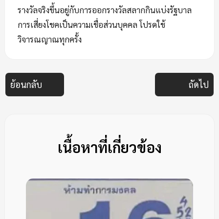
รางวัลจริงขึ้นอยู่กับการออกรางวัลสลากกินแบ่งรัฐบาล
การเสี่ยงโชคเป็นความเชื่อส่วนบุคคล โปรดใช้
วิจารณญาณทุกครั้ง
ย้อนกลับ
ถัดไป
เนื้อหาที่เกี่ยวข้อง