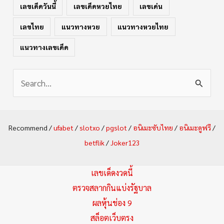
เลขเด็ดวันนี้
เลขเด็ดหวยไทย
เลขเด่น
เลขไทย
แนวทางหวย
แนวทางหวยไทย
แนวทางเลขเด็ด
S
e
a
Recommend /
ufabet
/
slotxo
/
pgslot
/
อนิเมะซับไทย
/
อนิเมะดูฟรี
/
r
betflik
/
Joker123
c
h
เลขเด็ดงวดนี้
f
ตรวจสลากกินแบ่งรัฐบาล
ผลหุ้นช่อง 9
o
สล็อตเว็บตรง
r