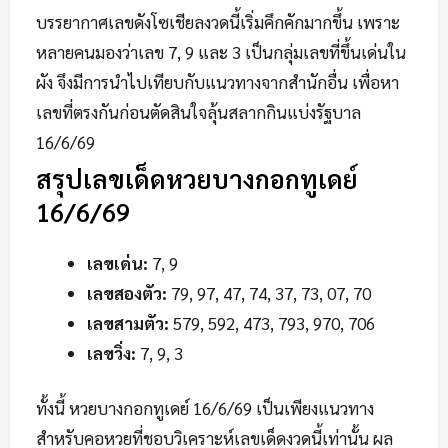
บรรยากาศเลขดังโซเชียลงวดนี้เริ่มคึกคักมากขึ้น เพราะ
หลายคนมองว่าเลข 7, 9 และ 3 เป็นกลุ่มเลขที่ขึ้นเด่นใน
ผัง จึงมีการนำไปเทียบกับแนวทางจากสำนักอื่น เพื่อหา
เลขที่ตรงกันก่อนตัดสินใจลุ้นสลากกินแบ่งรัฐบาล
16/6/69
สรุปเลขเด็ดหวยบางกอกทูเดย์
16/6/69
เลขเด่น:
7, 9
เลขสองตัว:
79, 97, 47, 74, 37, 73, 07, 70
เลขสามตัว:
579, 592, 473, 793, 970, 706
เลขวิ่ง:
7, 9, 3
ทั้งนี้ หวยบางกอกทูเดย์ 16/6/69 เป็นเพียงแนวทาง
สำหรับคอหวยที่ชอบวิเคราะห์เลขเด็ดงวดนี้เท่านั้น ผล