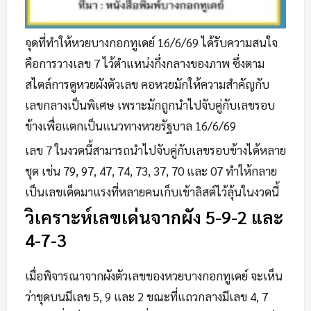
จุดที่ทำให้หวยบางกอกทูเดย์ 16/6/69 ได้รับความสนใจ
คือการวางเลข 7 ไว้ตำแหน่งกึ่งกลางของภาพ ซึ่งตาม
สไตล์การดูหวยผังตัวเลข คอหวยมักให้ความสำคัญกับ
เลขกลางเป็นพิเศษ เพราะมักถูกนำไปจับคู่กับเลขรอบ
ข้างเพื่อแตกเป็นแนวทางหวยรัฐบาล 16/6/69
เลข 7 ในงวดนี้สามารถนำไปจับคู่กับเลขรอบข้างได้หลาย
ชุด เช่น 79, 97, 47, 74, 73, 37, 70 และ 07 ทำให้กลาย
เป็นเลขเด็ดมาแรงที่หลายคนเก็บเข้าลิสต์ไว้ลุ้นในงวดนี้
วิเคราะห์เลขเด่นจากผัง 5-9-2 และ
4-7-3
เมื่อพิจารณาจากผังตัวเลขของหวยบางกอกทูเดย์ จะเห็น
ว่าชุดบนมีเลข 5, 9 และ 2 ขณะที่แถวกลางมีเลข 4, 7