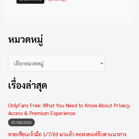
หมวดหมู่
เรื่องล่าสุด
OnlyFans Free: What You Need to Know About Privacy,
Access & Premium Experience
07/08/2026
หวยเซียนเจ้ามือ 1/7/69 มาแล้ว คอหวยแห่จับตาแนวทาง