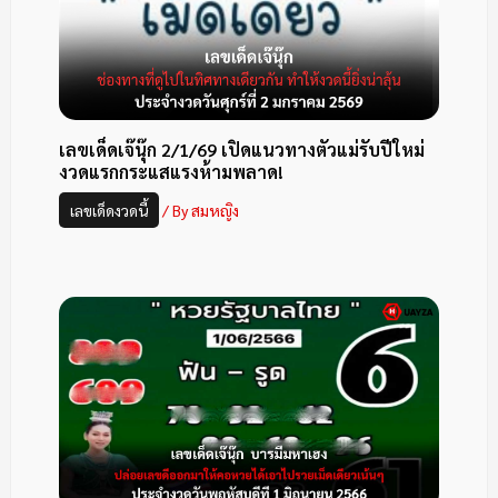
เลขเด็ดเจ๊นุ๊ก 2/1/69 เปิดแนวทางตัวแม่รับปีใหม่
งวดแรกกระแสแรงห้ามพลาด!
เลขเด็ดงวดนี้
/ By
สมหญิง