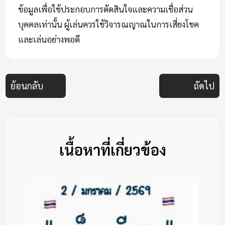
ข้อมูลเพื่อใช้ประกอบการตัดสินใจและความเชื่อส่วน
บุคคลเท่านั้น ผู้เล่นควรใช้วิจารณญาณในการเสี่ยงโชค
และเล่นอย่างพอดี
ย้อนกลับ
ถัดไป
เนื้อหาที่เกี่ยวข้อง