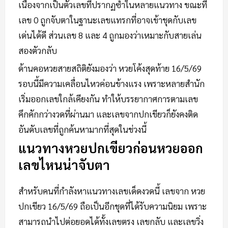
เนื่องจากเป็นตัวเลขที่ปรากฏซ้ำในหลายแนวทาง ขณะที่
เลข 0 ถูกจับตาในฐานะเลขแทรกที่อาจเข้าชุดกับเลข
เด่นได้ดี ส่วนเลข 8 และ 4 ถูกมองว่าเหมาะกับสายเล่น
สองตัวกลับ
ด้านคอหวยสายสถิติยังมองว่า หวยโค้งสุดท้าย 16/5/69
รอบนี้มีความเคลื่อนไหวค่อนข้างแรง เพราะหลายสำนัก
เริ่มออกเลขใกล้เคียงกัน ทำให้บรรยากาศการตามเลข
คึกคักกว่างวดที่ผ่านมา และเลขจากปกเขียวก็ยังคงติด
อันดับเลขที่ถูกค้นหามากที่สุดในช่วงนี้
แนวทางหวยปกเขียวก่อนหวยออก
เลขไหนน่าจับตา
สำหรับคนที่กำลังหาแนวทางเลขเด็ดงวดนี้ เลขจาก หวย
ปกเขียว 16/5/69 ถือเป็นอีกชุดที่ได้รับความนิยม เพราะ
สามารถนำไปต่อยอดได้ทั้งเลขตรง เลขกลับ และเลขวิ่ง