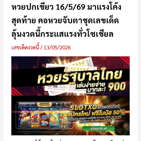
หวยปกเขียว 16/5/69 มาแรงโค้ง
สุดท้าย คอหวยจับตาชุดเลขเด็ด
ลุ้นงวดนี้กระแสแรงทั่วโซเชียล
เลขเด็ดงวดนี้
/
13/05/2026