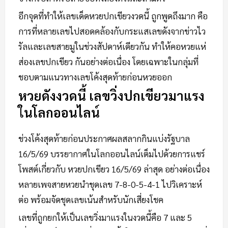
อีกจุดที่ทำให้เลขเด็ดหวยปกเขียวงวดนี้ ถูกพูดถึงมาก คือ
การที่หลายเลขไปสอดคล้องกับกระแสเลขดังจากข่าวไว
รัลและเลขสายมูในช่วงสัปดาห์เดียวกัน ทำให้คอหวยแห่
ส่องเลขปกเขียว กันอย่างต่อเนื่อง โดยเฉพาะในกลุ่มที่
ชอบตามแนวทางเลขโค้งสุดท้ายก่อนหวยออก
หวยดังงวดนี้ เลขวิ่งปกเขียวมาแรง
ในโลกออนไลน์
ช่วงโค้งสุดท้ายก่อนประกาศผลสลากกินแบ่งรัฐบาล
16/5/69 บรรยากาศในโลกออนไลน์เต็มไปด้วยการแชร์
โพสต์เกี่ยวกับ หวยปกเขียว 16/5/69 ล่าสุด อย่างต่อเนื่อง
หลายเพจสายหวยนำชุดเลข 7-8-0-5-4-1 ไปวิเคราะห์
ต่อ พร้อมจัดชุดเลขเน้นสำหรับนักเสี่ยงโชค
เลขที่ถูกยกให้เป็นเลขวิ่งมาแรงในงวดนี้คือ 7 และ 5