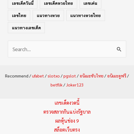
เลขเด็ดวันนี้
เลขเด็ดหวยไทย
เลขเด่น
เลขไทย
แนวทางหวย
แนวทางหวยไทย
แนวทางเลขเด็ด
S
e
a
Recommend /
ufabet
/
slotxo
/
pgslot
/
อนิเมะซับไทย
/
อนิเมะดูฟรี
/
r
betflik
/
Joker123
c
h
เลขเด็ดงวดนี้
f
ตรวจสลากกินแบ่งรัฐบาล
ผลหุ้นช่อง 9
o
สล็อตเว็บตรง
r