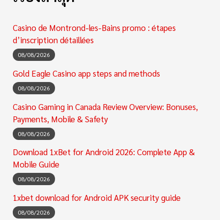
Casino de Montrond-les-Bains promo : étapes
d’inscription détaillées
08/08/2026
Gold Eagle Casino app steps and methods
08/08/2026
Casino Gaming in Canada Review Overview: Bonuses,
Payments, Mobile & Safety
08/08/2026
Download 1xBet for Android 2026: Complete App &
Mobile Guide
08/08/2026
1xbet download for Android APK security guide
08/08/2026