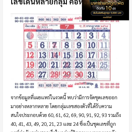
เลขเด่นหลายกลุ่ม คอหวยแห่ส่อง
จากข้อมูลที่เผยแพร่ในงวดนี้ พบว่ามีการจัดชุดเลขออก
มาอย่างหลากหลาย โดยกลุ่มเลขสองตัวที่ได้รับความ
สนใจประกอบด้วย 60, 61, 62, 69, 90, 91, 92, 93 รวมถึง
40, 41, 43, 49, 20, 21, 23 และ 24 ซึ่งเป็นชุดเลขที่ถูก