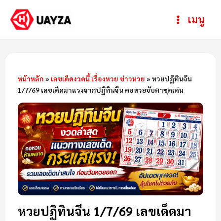
Skip
Post
ห
Main
เมนู
to
navigation
ม
Menu
content
ว
ด
ห
หน้าหลัก
»
เลขเด็ดงวดนี้ เรื่องหวย ข่าวหวย
»
หวยปฏิทินจีน
1/7/69 เลขเด็ดมาแรงจากปฏิทินจีน คอหวยจับตาชุดเด่น
มู่
หวยปฏิทินจีน 1/7/69 เลขเด็ดมา