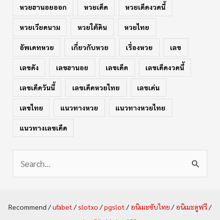
หวยฮานอยออก
หวยเด็ด
หวยเด็ดงวดนี้
หวยเวียดนาม
หวยใต้ดิน
หวยไทย
อัพเดทหวย
เกี่ยวกับหวย
เรื่องหวย
เลข
เลขดัง
เลขฮานอย
เลขเด็ด
เลขเด็ดงวดนี้
เลขเด็ดวันนี้
เลขเด็ดหวยไทย
เลขเด่น
เลขไทย
แนวทางหวย
แนวทางหวยไทย
แนวทางเลขเด็ด
S
e
a
Recommend /
ufabet
/
slotxo
/
pgslot
/
อนิเมะซับไทย
/
อนิเมะดูฟรี
/
r