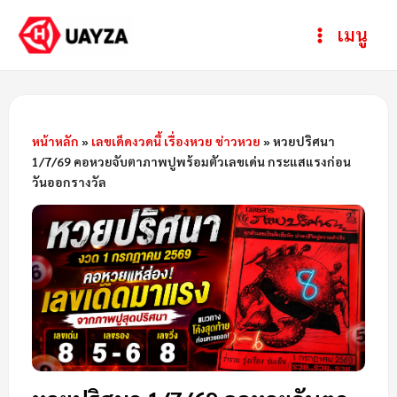
Skip
Post
ห
Main
เมนู
to
navigation
ม
Menu
content
ว
ด
ห
หน้าหลัก
»
เลขเด็ดงวดนี้ เรื่องหวย ข่าวหวย
»
หวยปริศนา
1/7/69 คอหวยจับตาภาพปูพร้อมตัวเลขเด่น กระแสแรงก่อน
มู่
วันออกรางวัล