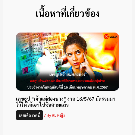
เนื้อหาที่เกี่ยวข้อง
เลขธูป “เจ้าแม่สองนาง” งวด 16/5/67 มัดรวมมา
ไว้ให้ได้เอาไปซื้อตามแล้ว
เลขเด็ดงวดนี้
/ By
สมหญิง