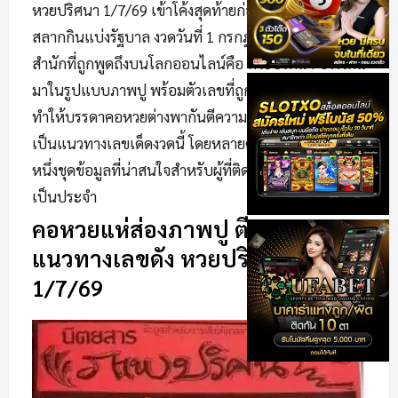
หวยปริศนา 1/7/69 เข้าโค้งสุดท้ายก่อนการออกรางวัล
สลากกินแบ่งรัฐบาล งวดวันที่ 1 กรกฎาคม 2569 อีกหนึ่ง
สำนักที่ถูกพูดถึงบนโลกออนไลน์คือ หวยปริศนา ซึ่งงวดนี้
มาในรูปแบบภาพปู พร้อมตัวเลขที่ถูกเขียนกำกับไว้
ทำให้บรรดาคอหวยต่างพากันตีความและนำไปวิเคราะห์
เป็นแนวทางเลขเด็ดงวดนี้ โดยหลายคนมองว่าเป็นอีก
หนึ่งชุดข้อมูลที่น่าสนใจสำหรับผู้ที่ติดตามเลขดังโซเชียล
เป็นประจำ
คอหวยแห่ส่องภาพปู ตีความ
แนวทางเลขดัง หวยปริศนา
1/7/69