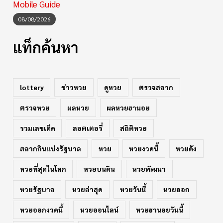
Mobile Guide
08/08/2026
แท็กค้นหา
lottery
ข่าวหวย
ดูหวย
ตรวจสลาก
ตรวจหวย
ผลหวย
ผลหวยฮานอย
รวมเลขเด็ด
ลอตเตอรี่
สถิติหวย
สลากกินแบ่งรัฐบาล
หวย
หวยงวดนี้
หวยดัง
หวยที่สุดในโลก
หวยบนดิน
หวยพัฒนา
หวยรัฐบาล
หวยล่าสุด
หวยวันนี้
หวยออก
หวยออกงวดนี้
หวยออนไลน์
หวยฮานอยวันนี้