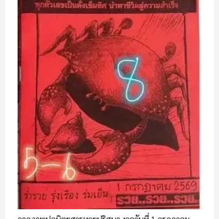
จากภาพปกนิตยสารหวยปริศนา งวดวันที่ 1 กรกฎาคม