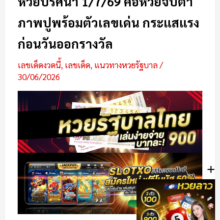
หวยปริศนา 1/7/69 คอหวยจับตา
ภาพปูพร้อมตัวเลขเด่น กระแสแรง
ก่อนวันออกรางวัล
เลขเด็ดงวดนี้
,
เลขเด็ด
,
แนวทางหวยรัฐบาล
/
30/06/2026
+