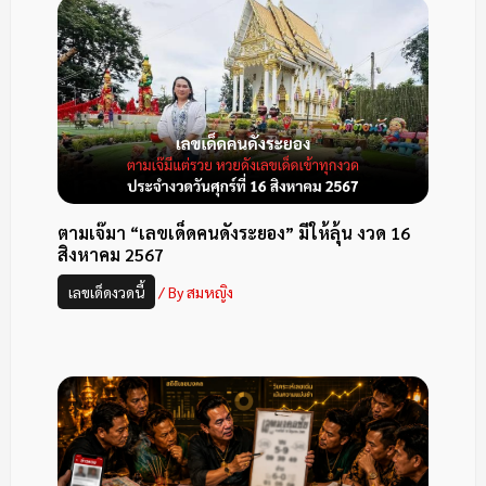
ตามเจ๊มา “เลขเด็ดคนดังระยอง” มีให้ลุ้น งวด 16
สิงหาคม 2567
เลขเด็ดงวดนี้
/ By
สมหญิง