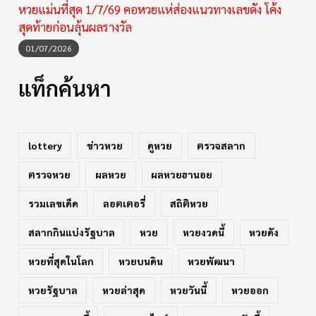
หวยแม่นที่สุด 1/7/69 คอหวยแห่ส่องแนวทางเลขดัง โค้ง
สุดท้ายก่อนลุ้นผลรางวัล
01/07/2026
แท็กค้นหา
lottery
ข่าวหวย
ดูหวย
ตรวจสลาก
ตรวจหวย
ผลหวย
ผลหวยฮานอย
รวมเลขเด็ด
ลอตเตอรี่
สถิติหวย
สลากกินแบ่งรัฐบาล
หวย
หวยงวดนี้
หวยดัง
หวยที่สุดในโลก
หวยบนดิน
หวยพัฒนา
หวยรัฐบาล
หวยล่าสุด
หวยวันนี้
หวยออก