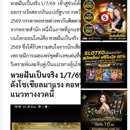
หวยฝันเป็นจริง 1/7/69 เข้าสู่ช่วงโค้งสุดท้ายก่อนการ
ออกรางวัลสลากกินแบ่งรัฐบาล งวดวันที่ 1 กรกฎาคม
2569 บรรดาคอหวยต่างพากันติดตามแนวทางเลขเด็ด
จากหลายสำนัก หนึ่งในภาพที่ถูกแชร์ต่อกันอย่างรวดเร็ว
บนโลกออนไลน์คือ หวยฝันเป็นจริง งวด 1 กรกฎาคม
2569 ซึ่งได้รับความสนใจจากนักเสี่ยงโชคจำนวนมาก
เพราะมีการเผยแพร่ชุดตัวเลขเด่นที่หลายคนนำไป
วิเคราะห์และจับคู่เป็นแนวทางลุ้นโชคในงวดนี้
หวยฝันเป็นจริง 1/7/69
กระแสเลข
ดังโซเชียลมาแรง คอหวยแห่ส่อง
แนวทางงวดนี้