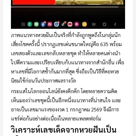
ภาพแนวทางหวยฝันเป็นจริงที่กำลังถูกพูดถึงในกลุ่มนัก
เสี่ยงโชคครั้งนี้ ปรากฏเลขเด่นขนาดใหญ่คือ 635 พร้อม
เลขสองตัวและเลขกลับหลายชุด ทำให้หลายคนต่างนำ
ไปตีความและเปรียบเทียบกับแนวทางจากสำนักอื่น เพื่อ
หาเลขที่มีโอกาสซ้ำกันมากที่สุด ซึ่งถือเป็นวิธีที่คอหวย
นิยมใช้ก่อนวันประกาศผลรางวัล
กระแสในโลกออนไลน์ยังคงคึกคัก โดยหลายความคิด
เห็นมองว่าเลขชุดนี้เป็นอีกหนึ่งแนวทางที่น่าสนใจ และ
อาจเป็นเลขมาแรงของงวด 1 กรกฎาคม 2569 จึงมีการ
แชร์ต่อกันอย่างต่อเนื่องในหลายแพลตฟอร์ม
วิเคราะห์เลขเด็ดจากหวยฝันเป็น