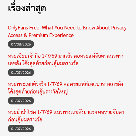
เรื่องล่าสุด
OnlyFans Free: What You Need to Know About Privacy,
Access & Premium Experience
07/08/2026
หวยเซียนเจ้ามือ 1/7/69 มาแล้ว คอหวยแห่จับตาแนวทาง
เลขดัง โค้งสุดท้ายก่อนลุ้นผลรางวัล
01/07/2026
หวยพระเอกตัวจริง 1/7/69 คอหวยแห่ส่องแนวทางเลขดัง
โค้งสุดท้ายก่อนลุ้นรางวัลใหญ่
01/07/2026
หวยม้านำโชค 1/7/69 แนวทางเลขดังมาแรง คอหวยจับตา
ก่อนลุ้นผลรางวัล
01/07/2026