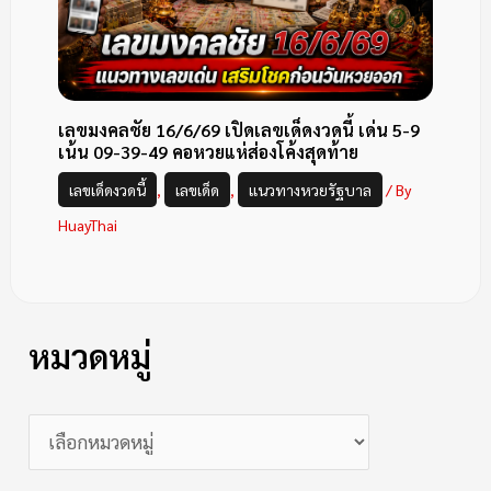
เลขมงคลชัย 16/6/69 เปิดเลขเด็ดงวดนี้ เด่น 5-9
เน้น 09-39-49 คอหวยแห่ส่องโค้งสุดท้าย
เลขเด็ดงวดนี้
,
เลขเด็ด
,
แนวทางหวยรัฐบาล
/ By
HuayThai
หมวดหมู่