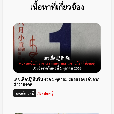
เนื้อหาที่เกี่ยวข้อง
เลขเด็ดปฏิทินจีน งวด 1 ตุลาคม 2568 เลขเด่นจาก
ตำรามงคล
เลขเด็ดงวดนี้
/ By
สมหญิง