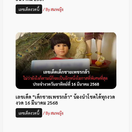
เลขเด็ดงวดนี้
/ By
สมหญิง
เลขเด็ด “เด็กชายเพชรกล้า” น้องนำโชคได้ทุกงวด
งวด 16 มีนาคม 2568
เลขเด็ดงวดนี้
/ By
สมหญิง