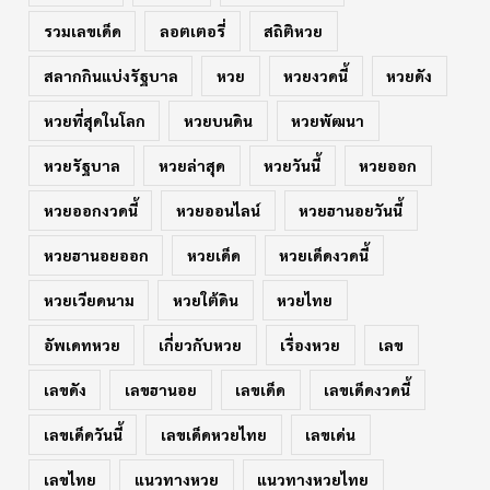
รวมเลขเด็ด
ลอตเตอรี่
สถิติหวย
สลากกินแบ่งรัฐบาล
หวย
หวยงวดนี้
หวยดัง
หวยที่สุดในโลก
หวยบนดิน
หวยพัฒนา
หวยรัฐบาล
หวยล่าสุด
หวยวันนี้
หวยออก
หวยออกงวดนี้
หวยออนไลน์
หวยฮานอยวันนี้
หวยฮานอยออก
หวยเด็ด
หวยเด็ดงวดนี้
หวยเวียดนาม
หวยใต้ดิน
หวยไทย
อัพเดทหวย
เกี่ยวกับหวย
เรื่องหวย
เลข
เลขดัง
เลขฮานอย
เลขเด็ด
เลขเด็ดงวดนี้
เลขเด็ดวันนี้
เลขเด็ดหวยไทย
เลขเด่น
เลขไทย
แนวทางหวย
แนวทางหวยไทย