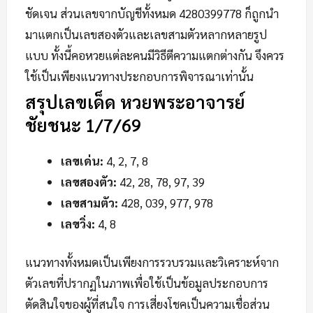
ชัดเจน ส่วนเลขจากบัญชีทั้งหมด 4280399778 ก็ถูกนำ
มาแตกเป็นเลขสองตัวและเลขสามตัวหลากหลายรูป
แบบ ทั้งนี้คอหวยแต่ละคนมีวิธีตีความแตกต่างกัน จึงควร
ใช้เป็นเพียงแนวทางประกอบการพิจารณาเท่านั้น
สรุปเลขเด็ด หวยพระอาจารย์
ชัยชนะ 1/7/69
เลขเด่น:
4, 2, 7, 8
เลขสองตัว:
42, 28, 78, 97, 39
เลขสามตัว:
428, 039, 977, 978
เลขวิ่ง:
4, 8
แนวทางทั้งหมดเป็นเพียงการรวบรวมและวิเคราะห์จาก
ตัวเลขที่ปรากฏในภาพเพื่อใช้เป็นข้อมูลประกอบการ
ตัดสินใจของผู้ที่สนใจ การเสี่ยงโชคเป็นความเชื่อส่วน