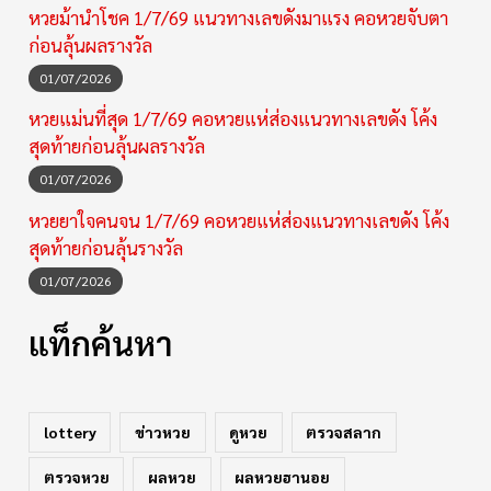
หวยม้านำโชค 1/7/69 แนวทางเลขดังมาแรง คอหวยจับตา
ก่อนลุ้นผลรางวัล
01/07/2026
หวยแม่นที่สุด 1/7/69 คอหวยแห่ส่องแนวทางเลขดัง โค้ง
สุดท้ายก่อนลุ้นผลรางวัล
01/07/2026
หวยยาใจคนจน 1/7/69 คอหวยแห่ส่องแนวทางเลขดัง โค้ง
สุดท้ายก่อนลุ้นรางวัล
01/07/2026
แท็กค้นหา
lottery
ข่าวหวย
ดูหวย
ตรวจสลาก
ตรวจหวย
ผลหวย
ผลหวยฮานอย