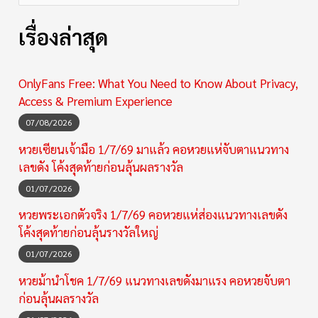
เรื่องล่าสุด
OnlyFans Free: What You Need to Know About Privacy,
Access & Premium Experience
07/08/2026
หวยเซียนเจ้ามือ 1/7/69 มาแล้ว คอหวยแห่จับตาแนวทาง
เลขดัง โค้งสุดท้ายก่อนลุ้นผลรางวัล
01/07/2026
หวยพระเอกตัวจริง 1/7/69 คอหวยแห่ส่องแนวทางเลขดัง
โค้งสุดท้ายก่อนลุ้นรางวัลใหญ่
01/07/2026
หวยม้านำโชค 1/7/69 แนวทางเลขดังมาแรง คอหวยจับตา
ก่อนลุ้นผลรางวัล