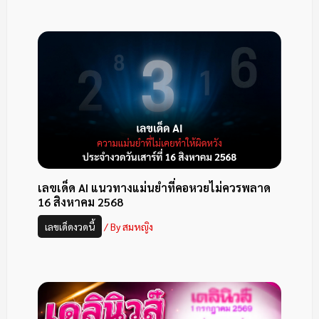
เลขเด็ด AI แนวทางแม่นยำที่คอหวยไม่ควรพลาด
16 สิงหาคม 2568
เลขเด็ดงวดนี้
/ By
สมหญิง