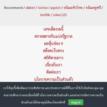
a
Recommend /
ufabet
/
slotxo
/
pgslot
/
อนิเมะซับไทย
/
อนิเมะดูฟรี
/
r
betflik
/
Joker123
c
h
เลขเด็ดงวดนี้
f
ตรวจสลากกินแบ่งรัฐบาล
ผลหุ้นช่อง 9
o
สล็อตเว็บตรง
r
สถิติหวยลาว
:
เกี่ยวกับเรา
ติดต่อเรา
นโยบายความเป็นส่วนตัว
เราใช้คุกกี้เพื่อพัฒนาประสิทธิภาพ และประสบการณ์ที่ดีในการใช้เว็บไซต์ของคุณ คุณ
Copyright © 2026 Huayza.com หวยเด็ด มัดรวมเลขเด็ด แนวทาง
สามารถศึกษารายละเอียดได้ที่ นโยบายความเป็นส่วนตัว และสามารถจัดการความเป็น
หวย ล่าสุด
ตรวจหวย
ผลหวยล่าสุด
ส่วนตัวเองได้ของคุณได้เองโดยคลิกที่
อนุญาต