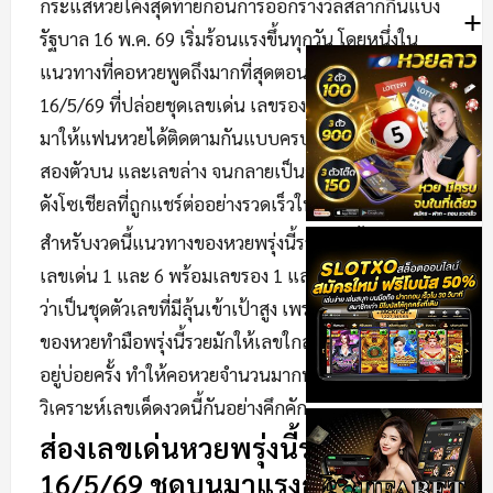
กระแสหวยโค้งสุดท้ายก่อนการออกรางวัลสลากกินแบ่ง
+
รัฐบาล 16 พ.ค. 69 เริ่มร้อนแรงขึ้นทุกวัน โดยหนึ่งใน
แนวทางที่คอหวยพูดถึงมากที่สุดตอนนี้คือ หวยพรุ่งนี้รวย
16/5/69 ที่ปล่อยชุดเลขเด่น เลขรอง และเลขทำมือออก
มาให้แฟนหวยได้ติดตามกันแบบครบชุด ทั้งเลขสามตัว
สองตัวบน และเลขล่าง จนกลายเป็นอีกหนึ่งกระแสเลข
ดังโซเชียลที่ถูกแชร์ต่ออย่างรวดเร็วในกลุ่มนักเสี่ยงโชค
สำหรับงวดนี้แนวทางของหวยพรุ่งนี้รวยงวดนี้ เน้นไปที่
เลขเด่น 1 และ 6 พร้อมเลขรอง 1 และ 8 ซึ่งหลายคนมอง
ว่าเป็นชุดตัวเลขที่มีลุ้นเข้าเป้าสูง เพราะสถิติย้อนหลัง
ของหวยทำมือพรุ่งนี้รวยมักให้เลขใกล้เคียงกับผลรางวัล
อยู่บ่อยครั้ง ทำให้คอหวยจำนวนมากนำไปต่อยอด
วิเคราะห์เลขเด็ดงวดนี้กันอย่างคึกคัก
ส่องเลขเด่นหวยพรุ่งนี้รวย
16/5/69 ชุดบนมาแรงก่อนหวยออก