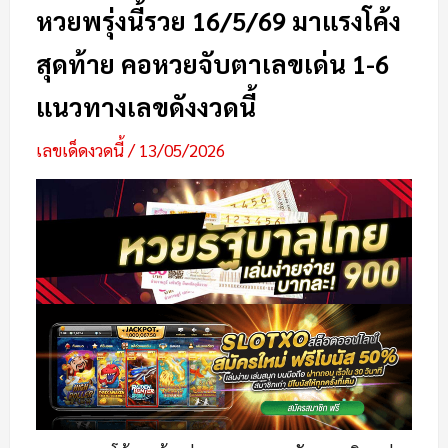
หวยพรุ่งนี้รวย 16/5/69 มาแรงโค้ง
สุดท้าย คอหวยจับตาเลขเด่น 1-6
แนวทางเลขดังงวดนี้
เลขเด็ดงวดนี้
/
13/05/2026