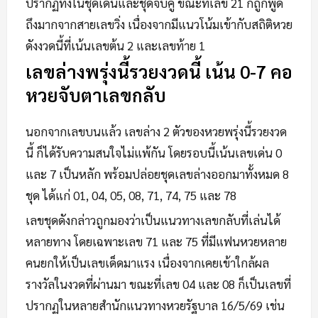
ปรากฏทั้งในชุดเด่นและชุดจับคู่ ขณะที่เลข 21 ก็ถูกพูด
ถึงมากจากสายเลขวิ่ง เนื่องจากมีแนวโน้มเข้ากับสถิติหวย
ดังงวดนี้ที่เน้นเลขต้น 2 และเลขท้าย 1
เลขล่างพรุ่งนี้รวยงวดนี้ เน้น 0-7 คอ
หวยจับตาเลขกลับ
นอกจากเลขบนแล้ว เลขล่าง 2 ตัวของหวยพรุ่งนี้รวยงวด
นี้ ก็ได้รับความสนใจไม่แพ้กัน โดยรอบนี้เน้นเลขเด่น 0
และ 7 เป็นหลัก พร้อมปล่อยชุดเลขล่างออกมาทั้งหมด 8
ชุด ได้แก่ 01, 04, 05, 08, 71, 74, 75 และ 78
เลขชุดดังกล่าวถูกมองว่าเป็นแนวทางเลขกลับที่เล่นได้
หลายทาง โดยเฉพาะเลข 71 และ 75 ที่มีแฟนหวยหลาย
คนยกให้เป็นเลขเด็ดมาแรง เนื่องจากเคยเข้าใกล้ผล
รางวัลในงวดที่ผ่านมา ขณะที่เลข 04 และ 08 ก็เป็นเลขที่
ปรากฏในหลายสำนักแนวทางหวยรัฐบาล 16/5/69 เช่น