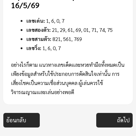
16/5/69
เลขเด่น:
1, 6, 0, 7
เลขสองตัว:
21, 29, 61, 69, 01, 71, 74, 75
เลขสามตัว:
821, 561, 769
เลขวิ่ง:
1, 6, 0, 7
อย่างไรก็ตาม แนวทางเลขเด็ดและหวยทำมือทั้งหมดเป็น
เพียงข้อมูลสำหรับใช้ประกอบการตัดสินใจเท่านั้น การ
เสี่ยงโชคเป็นความเชื่อส่วนบุคคล ผู้เล่นควรใช้
วิจารณญาณและเล่นอย่างพอดี
ย้อนกลับ
ถัดไป