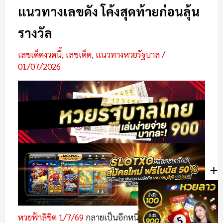
แนวทางเลขดัง โค้งสุดท้ายก่อนลุ้น
รางวัล
เลขเด็ดงวดนี้
,
เลขเด็ด
,
แนวทางหวยรัฐบาล
/
01/07/2026
+
หวยฟ้าลิขิต 1/7/69
กลายเป็นอีกหนึ่งแนวทางที่ได้รับ