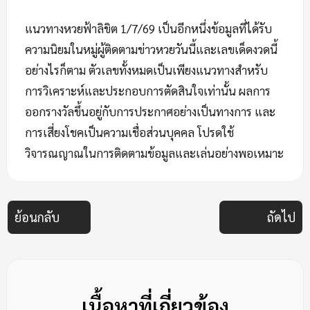
แนวทางหวยฟ้าลิขิต 1/7/69 เป็นอีกหนึ่งข้อมูลที่ได้รับ
ความนิยมในหมู่ผู้ติดตามข่าวหวยวันนี้และเลขเด็ดงวดนี้
อย่างไรก็ตาม ตัวเลขทั้งหมดเป็นเพียงแนวทางสำหรับ
การวิเคราะห์และประกอบการตัดสินใจเท่านั้น ผลการ
ออกรางวัลขึ้นอยู่กับการประกาศอย่างเป็นทางการ และ
การเสี่ยงโชคเป็นความเชื่อส่วนบุคคล โปรดใช้
วิจารณญาณในการติดตามข้อมูลและเล่นอย่างพอเหมาะ
ย้อนกลับ
ถัดไป
เนื้อหาที่เกี่ยวข้อง