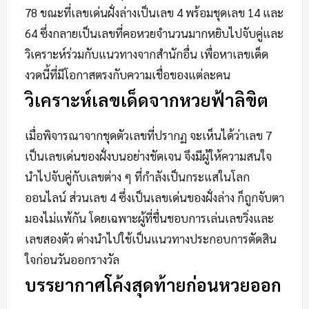
78 ขณะที่เลขเด่นฝั่งล่างเป็นเลข 4 พร้อมชุดเลข 14 และ
64 ซึ่งกลายเป็นเลขที่คอหวยจำนวนมากหยิบไปจับคู่และ
วิเคราะห์ร่วมกับแนวทางจากสำนักอื่น เพื่อหาเลขเด็ด
งวดนี้ที่มีโอกาสตรงกับความเชื่อของแต่ละคน
วิเคราะห์เลขเด็ดจากหวยฟ้าลิขิต
เมื่อพิจารณาจากชุดตัวเลขที่ปรากฏ จะเห็นได้ว่าเลข 7
เป็นเลขเด่นของฝั่งบนอย่างชัดเจน จึงมีผู้ให้ความสนใจ
นำไปจับคู่กับเลขต่าง ๆ ที่กำลังเป็นกระแสในโลก
ออนไลน์ ส่วนเลข 4 ซึ่งเป็นเลขเด่นของฝั่งล่าง ก็ถูกจับตา
มองไม่แพ้กัน โดยเฉพาะผู้ที่ชื่นชอบการเล่นเลขวิ่งและ
เลขสองตัว ต่างนำไปใช้เป็นแนวทางประกอบการตัดสิน
ใจก่อนวันออกรางวัล
บรรยากาศโค้งสุดท้ายก่อนหวยออก