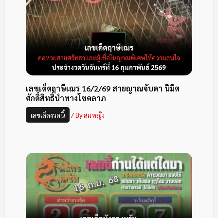
เลขเด็ดฤาษีเณร 16/2/69 สายญาณจับตา นิมิต
ศักดิ์สิทธิ์นำทางโชคลาภ
เลขเด็ดงวดนี้
/ By
สมหญิง