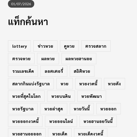
01/07/2026
แท็กค้นหา
lottery
ข่าวหวย
ดูหวย
ตรวจสลาก
ตรวจหวย
ผลหวย
ผลหวยฮานอย
รวมเลขเด็ด
ลอตเตอรี่
สถิติหวย
สลากกินแบ่งรัฐบาล
หวย
หวยงวดนี้
หวยดัง
หวยที่สุดในโลก
หวยบนดิน
หวยพัฒนา
หวยรัฐบาล
หวยล่าสุด
หวยวันนี้
หวยออก
หวยออกงวดนี้
หวยออนไลน์
หวยฮานอยวันนี้
หวยฮานอยออก
หวยเด็ด
หวยเด็ดงวดนี้