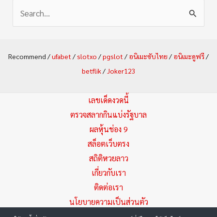
S
e
a
Recommend /
ufabet
/
slotxo
/
pgslot
/
อนิเมะซับไทย
/
อนิเมะดูฟรี
/
r
betflik
/
Joker123
c
h
เลขเด็ดงวดนี้
f
ตรวจสลากกินแบ่งรัฐบาล
ผลหุ้นช่อง 9
o
สล็อตเว็บตรง
r
สถิติหวยลาว
:
เกี่ยวกับเรา
ติดต่อเรา
นโยบายความเป็นส่วนตัว