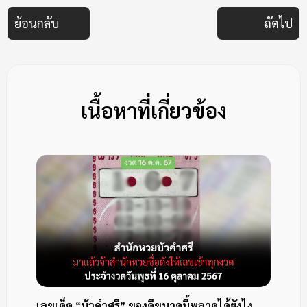
ย้อนกลับ
ถัดไป
เนื้อหาที่เกี่ยวข้อง
เลขเด็ด “บัวคำศรี” ของดีขนาดนี้พลาดได้ยังไง