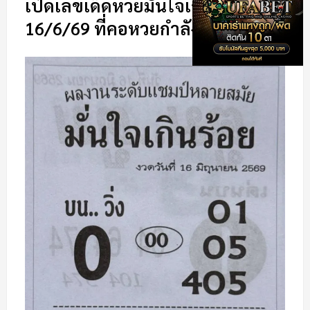
เปิดเลขเด็ดหวยมั่นใจเกินร้อย
16/6/69 ที่คอหวยกำลังพูดถึง