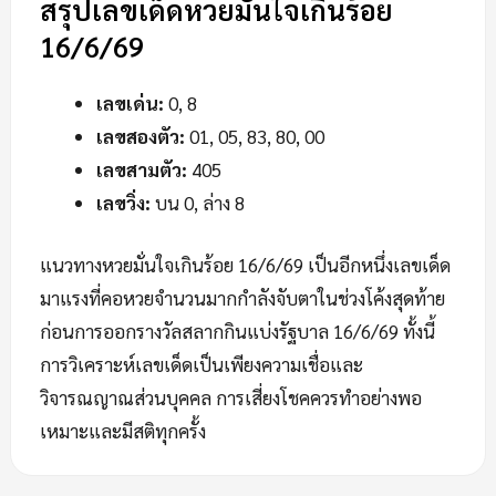
สรุปเลขเด็ดหวยมั่นใจเกินร้อย
16/6/69
เลขเด่น:
0, 8
เลขสองตัว:
01, 05, 83, 80, 00
เลขสามตัว:
405
เลขวิ่ง:
บน 0, ล่าง 8
แนวทางหวยมั่นใจเกินร้อย 16/6/69 เป็นอีกหนึ่งเลขเด็ด
มาแรงที่คอหวยจำนวนมากกำลังจับตาในช่วงโค้งสุดท้าย
ก่อนการออกรางวัลสลากกินแบ่งรัฐบาล 16/6/69 ทั้งนี้
การวิเคราะห์เลขเด็ดเป็นเพียงความเชื่อและ
วิจารณญาณส่วนบุคคล การเสี่ยงโชคควรทำอย่างพอ
เหมาะและมีสติทุกครั้ง