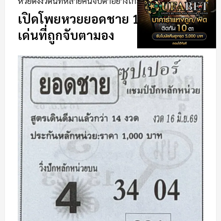
หวยดังงวดนี้ที่หลายคนจับตาอย่างใกล้ชิด
เปิดโพยหวยยอดชาย 16/6/69 เลข
เด่นที่ถูกจับตามอง