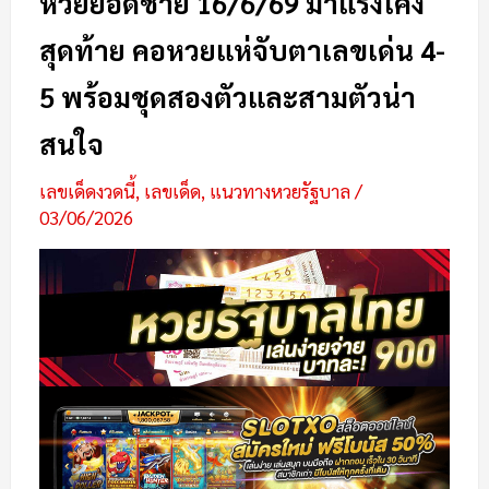
หวยยอดชาย 16/6/69 มาแรงโค้ง
สุดท้าย คอหวยแห่จับตาเลขเด่น 4-
5 พร้อมชุดสองตัวและสามตัวน่า
สนใจ
เลขเด็ดงวดนี้
,
เลขเด็ด
,
แนวทางหวยรัฐบาล
/
03/06/2026