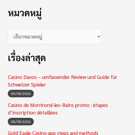
หมวดหมู่
เรื่องล่าสุด
Casino Davos – umfassender Review und Guide für
Schweizer Spieler
09/08/2026
Casino de Montrond-les-Bains promo : étapes
d’inscription détaillées
08/08/2026
Gold Eagle Casino app steps and methods