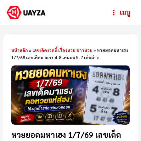
Skip
Post
ห
Main
เมนู
to
navigation
ม
Menu
content
ว
ด
ห
หน้าหลัก
»
เลขเด็ดงวดนี้ เรื่องหวย ข่าวหวย
»
หวยยอดมหาเฮง
1/7/69 เลขเด็ดมาแรง 4-8 เด่นบน 5-7 เด่นล่าง
มู่
หวยยอดมหาเฮง 1/7/69 เลขเด็ด