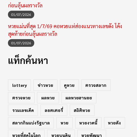
ก่อนลุ้นผลรางวัล
01/07/2026
หวยแม่นที่สุด 1/7/69 คอหวยแห่ส่องแนวทางเลขดัง โค้ง
สุดท้ายก่อนลุ้นผลรางวัล
01/07/2026
แท็กค้นหา
lottery
ข่าวหวย
ดูหวย
ตรวจสลาก
ตรวจหวย
ผลหวย
ผลหวยฮานอย
รวมเลขเด็ด
ลอตเตอรี่
สถิติหวย
สลากกินแบ่งรัฐบาล
หวย
หวยงวดนี้
หวยดัง
หวยที่สุดในโลก
หวยบนดิน
หวยพัฒนา