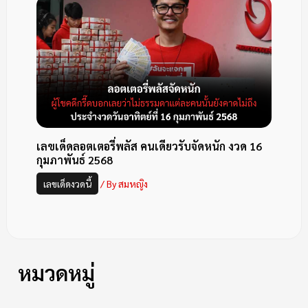
เลขเด็ดลอตเตอรี่พลัส คนเดียวรับจัดหนัก งวด 16
กุมภาพันธ์ 2568
เลขเด็ดงวดนี้
/ By
สมหญิง
หมวดหมู่