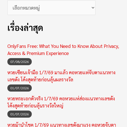
เรื่องล่าสุด
OnlyFans Free: What You Need to Know About Privacy,
Access & Premium Experience
07/08/2026
หวยเซียนเจ้ามือ 1/7/69 มาแล้ว คอหวยแห่จับตาแนวทาง
เลขดัง โค้งสุดท้ายก่อนลุ้นผลรางวัล
01/07/2026
หวยพระเอกตัวจริง 1/7/69 คอหวยแห่ส่องแนวทางเลขดัง
โค้งสุดท้ายก่อนลุ้นรางวัลใหญ่
01/07/2026
หวยม้านำโชค 1/7/69 แนวทางเลขดังมาแรง คอหวยจับตา