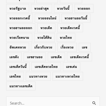
หวยรัฐบาล
หวยล่าสุด
หวยวันนี้
หวยออก
หวยออกงวดนี้
หวยออนไลน์
หวยฮานอยวันนี้
หวยฮานอยออก
หวยเด็ด
หวยเด็ดงวดนี้
หวยเวียดนาม
หวยใต้ดิน
หวยไทย
อัพเดทหวย
เกี่ยวกับหวย
เรื่องหวย
เลข
เลขดัง
เลขฮานอย
เลขเด็ด
เลขเด็ดงวดนี้
เลขเด็ดวันนี้
เลขเด็ดหวยไทย
เลขเด่น
เลขไทย
แนวทางหวย
แนวทางหวยไทย
แนวทางเลขเด็ด
S