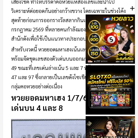
เสี่ยงโชค ทำให้บรรดาคอหวยแห่ส่องเลขและนำไป
+
วิเคราะห์ต่อยอดกันอย่างกว้างขวาง โดยเฉพาะในช่วงโค้ง
สุดท้ายก่อนการออกรางวัลสลากกินแบ่งรัฐบาล 1
กรกฎาคม 2569 ที่หลายคนกำลังมองหาเลขเด็ดงวดนี้จาก
สำนักดังเพื่อใช้เป็นแนวทางประกอบการตัดสินใจ
สำหรับงวดนี้ หวยยอดมหาเฮงเน้นเลขเด่นบน 4 และ 8
พร้อมจัดชุดเลขสองตัวเด่นบนออกมาเป็น 40, 43 และ
49 ขณะที่เลขเด่นล่างเน้น 5 และ 7 พร้อมชุดเลขล่าง 17,
47 และ 97 ซึ่งกลายเป็นเลขดังโซเชียลที่ถูกแชร์ต่อใน
กลุ่มคอหวยอย่างต่อเนื่อง
หวยยอดมหาเฮง 1/7/69 ปล่อยเลข
เด่นบน 4 และ 8