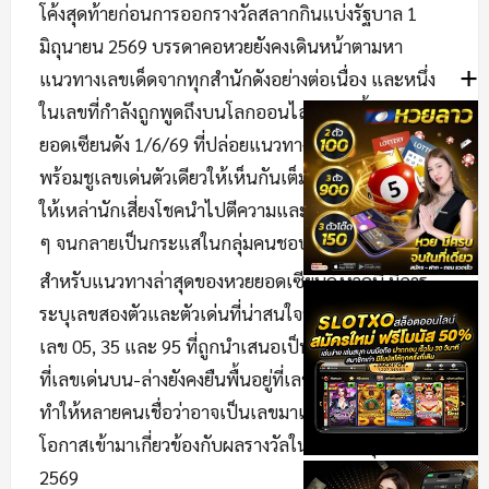
โค้งสุดท้ายก่อนการออกรางวัลสลากกินแบ่งรัฐบาล 1
มิถุนายน 2569 บรรดาคอหวยยังคงเดินหน้าตามหา
+
แนวทางเลขเด็ดจากทุกสำนักดังอย่างต่อเนื่อง และหนึ่ง
ในเลขที่กำลังถูกพูดถึงบนโลกออนไลน์เวลานี้คือ หวย
ยอดเซียนดัง 1/6/69 ที่ปล่อยแนวทางออกมาแบบชัดเจน
พร้อมชูเลขเด่นตัวเดียวให้เห็นกันเต็ม ๆ คือเลข 5 ส่งผล
ให้เหล่านักเสี่ยงโชคนำไปตีความและจับคู่เป็นชุดเลขต่าง
ๆ จนกลายเป็นกระแสในกลุ่มคนชอบเสี่ยงดวง
สำหรับแนวทางล่าสุดของหวยยอดเซียนดังงวดนี้ มีการ
ระบุเลขสองตัวและตัวเด่นที่น่าสนใจหลายชุด โดยเฉพาะ
เลข 05, 35 และ 95 ที่ถูกนำเสนอเป็นแนวทางหลัก ขณะ
ที่เลขเด่นบน-ล่างยังคงยืนพื้นอยู่ที่เลข 5 เพียงตัวเดียว
ทำให้หลายคนเชื่อว่าอาจเป็นเลขมาแรงของงวดนี้ และมี
โอกาสเข้ามาเกี่ยวข้องกับผลรางวัลในงวด 1 มิถุนายน
2569