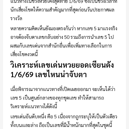
แนวทางในช่วงหวยโค้งสุดท้าย 1/6/69 ซึ่งเป็นช่วงเวลาที่
นักเสี่ยงโชคให้ความสำคัญมากที่สุดก่อนวันประกาศผล
รางวัล
หลายความคิดเห็นยังมองตรงกันว่า หากเลข 5 มาแรงจริง
อาจต้องจับตาเลขกลับอย่าง 50 รวมถึงการนำเลข 5 ไป
ผสมกับเลขเด่นจากสำนักอื่นเพื่อเพิ่มทางเลือกในการ
เสี่ยงโชคงวดนี้
วิเคราะห์เลขเด่นหวยยอดเซียนดัง
1/6/69 เลขไหนน่าจับตา
เมื่อพิจารณาจากแนวทางที่เปิดเผยออกมา จะเห็นได้ว่า
เลข 5 เป็นศูนย์กลางของทุกชุดเลข ทำให้สามารถ
วิเคราะห์แนวทางได้ดังนี้
เลขเด่นอันดับหนึ่ง คือ 5 เนื่องจากถูกระบุให้เป็นตัวเดียว
ทั้งบนและล่าง ถือเป็นเลขที่มีน้ำหนักมากที่สุดในชุดนี้