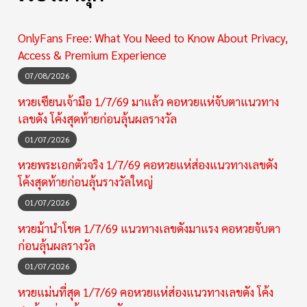
OnlyFans Free: What You Need to Know About Privacy,
Access & Premium Experience
07/08/2026
หวยเซียนเจ้ามือ 1/7/69 มาแล้ว คอหวยแห่จับตาแนวทาง
เลขดัง โค้งสุดท้ายก่อนลุ้นผลรางวัล
01/07/2026
หวยพระเอกตัวจริง 1/7/69 คอหวยแห่ส่องแนวทางเลขดัง
โค้งสุดท้ายก่อนลุ้นรางวัลใหญ่
01/07/2026
หวยม้านำโชค 1/7/69 แนวทางเลขดังมาแรง คอหวยจับตา
ก่อนลุ้นผลรางวัล
01/07/2026
หวยแม่นที่สุด 1/7/69 คอหวยแห่ส่องแนวทางเลขดัง โค้ง