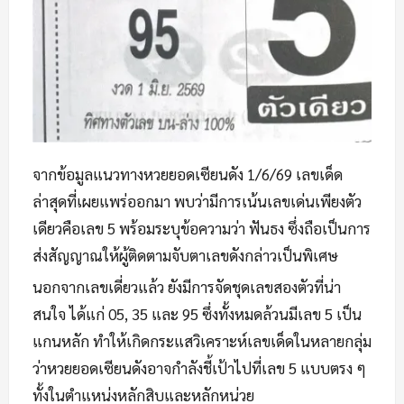
จากข้อมูลแนวทางหวยยอดเซียนดัง 1/6/69 เลขเด็ด
ล่าสุดที่เผยแพร่ออกมา พบว่ามีการเน้นเลขเด่นเพียงตัว
เดียวคือเลข 5 พร้อมระบุข้อความว่า ฟันธง ซึ่งถือเป็นการ
ส่งสัญญาณให้ผู้ติดตามจับตาเลขดังกล่าวเป็นพิเศษ
นอกจากเลขเดี่ยวแล้ว ยังมีการจัดชุดเลขสองตัวที่น่า
สนใจ ได้แก่ 05, 35 และ 95 ซึ่งทั้งหมดล้วนมีเลข 5 เป็น
แกนหลัก ทำให้เกิดกระแสวิเคราะห์เลขเด็ดในหลายกลุ่ม
ว่าหวยยอดเซียนดังอาจกำลังชี้เป้าไปที่เลข 5 แบบตรง ๆ
ทั้งในตำแหน่งหลักสิบและหลักหน่วย