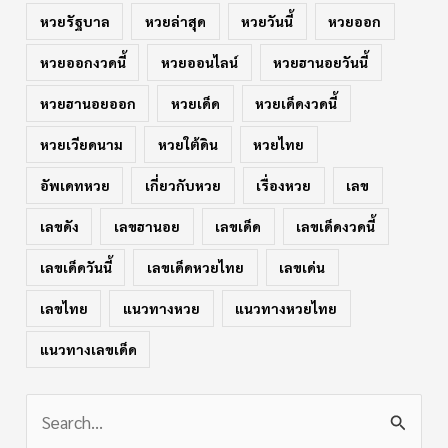
หวยรัฐบาล
หวยล่าสุด
หวยวันนี้
หวยออก
หวยออกงวดนี้
หวยออนไลน์
หวยฮานอยวันนี้
หวยฮานอยออก
หวยเด็ด
หวยเด็ดงวดนี้
หวยเวียดนาม
หวยใต้ดิน
หวยไทย
อัพเดทหวย
เกี่ยวกับหวย
เรื่องหวย
เลข
เลขดัง
เลขฮานอย
เลขเด็ด
เลขเด็ดงวดนี้
เลขเด็ดวันนี้
เลขเด็ดหวยไทย
เลขเด่น
เลขไทย
แนวทางหวย
แนวทางหวยไทย
แนวทางเลขเด็ด
S