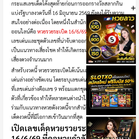
กระแสเลขเด็ดโค้งสุดท้ายก่อนการออกรางวัลสลากกิน
+
แบ่งรัฐบาลงวดวันที่ 16 มิถุนายน 2569 ยังคงได้รับความ
สนใจอย่างต่อเนื่อง โดยหนึ่งในสำนักที่ถูกพูดถึงบนโลก
ออนไลน์คือ
หวยรวยระเบิด 16/6/69
ซึ่งได้เผยแนวทาง
เลขเด่นและชุดตัวเลขที่น่าจับตาออกมาให้คอหวยนำไป
เป็นแนวทางเสี่ยงโชค ทำให้เกิดกระแสแชร์ต่อในกลุ่มนัก
เสี่ยงดวงจำนวนมาก
สำหรับงวดนี้ หวยรวยระเบิดได้เน้นเลขเด่นบนและเลข
เด่นล่างอย่างชัดเจน โดยระบุเลขเด่นบนเป็นเลข 2 ขณะ
ที่เลขเด่นล่างคือเลข 9 พร้อมแตกชุดเลขสองตัวและสาม
ตัวที่เกี่ยวข้อง ทำให้หลายคนต่างนำไปวิเคราะห์ต่อยอด
ร่วมกับแนวทางหวยดังงวดนี้จากสำนักอื่น ๆ เพื่อหาเลข
เด็ดงวดนี้ที่มีโอกาสเข้าวินมากที่สุด
เปิดเลขเด็ดหวยรวยระเบิด
16/6/69 ที่คอหวยกำลังติดตาม