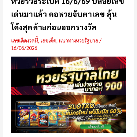
หวยรวยระเบิด 16/6/69 ปล่อยเลข
เด่นมาแล้ว คอหวยจับตาเลข ลุ้น
โค้งสุดท้ายก่อนออกรางวัล
เลขเด็ดงวดนี้
,
เลขเด็ด
,
แนวทางหวยรัฐบาล
/
16/06/2026