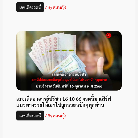
เลขเด็ดงวดนี้
/ By
สมหญิง
เลขเด็ดอาจารย์ปรีชา 16 10 66 งวดนี้มาเสิร์ฟ
แนวทางรวยให้เอาไปถูกหวยหนักๆทุกท่าน
เลขเด็ดงวดนี้
/ By
สมหญิง