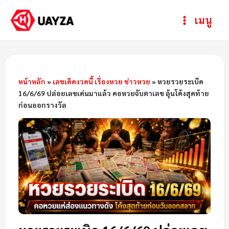
Skip
Post
ห
Main
เมนู
to
navigation
ม
Menu
content
ว
ด
ห
หน้าหลัก
»
เลขเด็ดงวดนี้ เรื่องหวย ข่าวหวย
»
หวยรวยระเบิด
16/6/69 ปล่อยเลขเด่นมาแล้ว คอหวยจับตาเลข ลุ้นโค้งสุดท้าย
มู่
ก่อนออกรางวัล