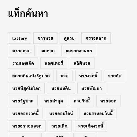
แท็กค้นหา
lottery
ข่าวหวย
ดูหวย
ตรวจสลาก
ตรวจหวย
ผลหวย
ผลหวยฮานอย
รวมเลขเด็ด
ลอตเตอรี่
สถิติหวย
สลากกินแบ่งรัฐบาล
หวย
หวยงวดนี้
หวยดัง
หวยที่สุดในโลก
หวยบนดิน
หวยพัฒนา
หวยรัฐบาล
หวยล่าสุด
หวยวันนี้
หวยออก
หวยออกงวดนี้
หวยออนไลน์
หวยฮานอยวันนี้
หวยฮานอยออก
หวยเด็ด
หวยเด็ดงวดนี้