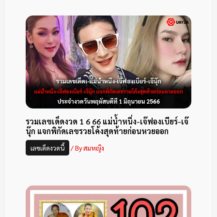
รวมเลขเด็ดงวด 1 6 66 แม่น้ำหนึ่ง-เจ๊ฟองเบียร์-เจ๊
นุ๊ก แจกพิกัดเลขรวยโค้งสุดท้ายก่อนหวยออก
เลขเด็ดงวดนี้
/ By
สมหญิง