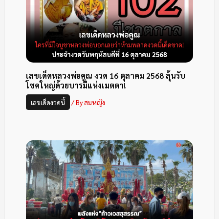
เลขเด็ดหลวงพ่อคูณ งวด 16 ตุลาคม 2568 ลุ้นรับ
โชคใหญ่ด้วยบารมีแห่งเมตตา!
เลขเด็ดงวดนี้
/ By
สมหญิง