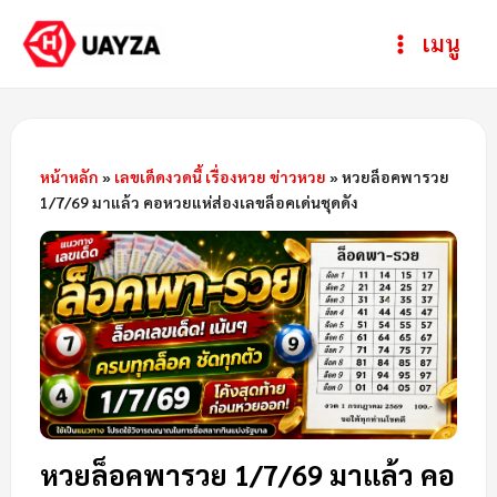
Skip
Post
ห
Main
เมนู
to
navigation
ม
Menu
content
ว
ด
ห
หน้าหลัก
»
เลขเด็ดงวดนี้ เรื่องหวย ข่าวหวย
»
หวยล็อคพารวย
1/7/69 มาแล้ว คอหวยแห่ส่องเลขล็อคเด่นชุดดัง
มู่
หวยล็อคพารวย 1/7/69 มาแล้ว คอ