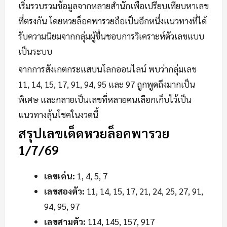
เริ่มรวบรวมข้อมูลจากหลายสำนักเพื่อเปรียบเทียบหาเลข
ที่ตรงกัน โดยหวยล็อคพารวยถือเป็นอีกหนึ่งแนวทางที่ได้
รับความนิยมจากกลุ่มผู้ชื่นชอบการวิเคราะห์ตัวเลขแบบ
เป็นระบบ
จากการสังเกตกระแสบนโลกออนไลน์ พบว่ากลุ่มเลข
11, 14, 15, 17, 91, 94, 95 และ 97 ถูกพูดถึงมากเป็น
พิเศษ และกลายเป็นเลขที่หลายคนเลือกเก็บไว้เป็น
แนวทางลุ้นโชคในงวดนี้
สรุปเลขเด็ดหวยล็อคพารวย
1/7/69
เลขเด่น:
1, 4, 5, 7
เลขสองตัว:
11, 14, 15, 17, 21, 24, 25, 27, 91,
94, 95, 97
เลขสามตัว:
114, 145, 157, 917