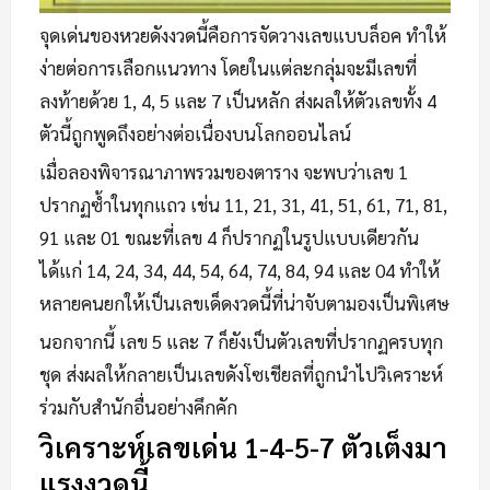
จุดเด่นของหวยดังงวดนี้คือการจัดวางเลขแบบล็อค ทำให้
ง่ายต่อการเลือกแนวทาง โดยในแต่ละกลุ่มจะมีเลขที่
ลงท้ายด้วย 1, 4, 5 และ 7 เป็นหลัก ส่งผลให้ตัวเลขทั้ง 4
ตัวนี้ถูกพูดถึงอย่างต่อเนื่องบนโลกออนไลน์
เมื่อลองพิจารณาภาพรวมของตาราง จะพบว่าเลข 1
ปรากฏซ้ำในทุกแถว เช่น 11, 21, 31, 41, 51, 61, 71, 81,
91 และ 01 ขณะที่เลข 4 ก็ปรากฏในรูปแบบเดียวกัน
ได้แก่ 14, 24, 34, 44, 54, 64, 74, 84, 94 และ 04 ทำให้
หลายคนยกให้เป็นเลขเด็ดงวดนี้ที่น่าจับตามองเป็นพิเศษ
นอกจากนี้ เลข 5 และ 7 ก็ยังเป็นตัวเลขที่ปรากฏครบทุก
ชุด ส่งผลให้กลายเป็นเลขดังโซเชียลที่ถูกนำไปวิเคราะห์
ร่วมกับสำนักอื่นอย่างคึกคัก
วิเคราะห์เลขเด่น 1-4-5-7 ตัวเต็งมา
แรงงวดนี้