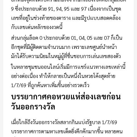
9 ซึ่งประกอบด้วย 91, 94, 95 และ 97 เนื่องจากเป็นชุด
เลขที่อยู่ในช่วงท้ายของตาราง และมีรูปแบบสอดคล้อง
กับเลขเด่นหลักของงวดนี้
ส่วนกลุ่มล็อค 0 ประกอบด้วย 01, 04, 05 และ 07 ก็เป็น
อีกชุดที่มีผู้ติดตามจำนวนมาก เพราะเลขศูนย์นำหน้า
มักได้รับความนิยมในหมู่ผู้ที่ชื่นชอบการเล่นเลขสองตัว
ในหลายชุมชนออนไลน์เริ่มมีการแชร์แนวทางเลขเหล่านี้
อย่างต่อเนื่อง ทำให้กลายเป็นหนึ่งในหวยโค้งสุดท้าย
1/7/69 ที่ถูกค้นหาเพิ่มขึ้นอย่างรวดเร็ว
บรรยากาศคอหวยแห่ส่องเลขก่อน
วันออกรางวัล
เมื่อใกล้ถึงวันออกรางวัลสลากกินแบ่งรัฐบาล 1/7/69
บรรยากาศการตามหาเลขเด็ดยิ่งคึกคักมากขึ้น หลายคน