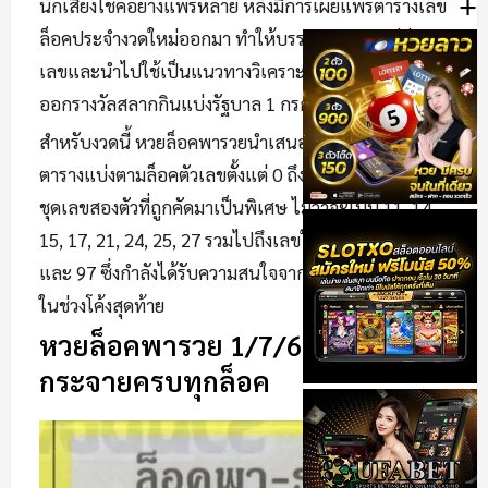
+
นักเสี่ยงโชคอย่างแพร่หลาย หลังมีการเผยแพร่ตารางเลข
ล็อคประจำงวดใหม่ออกมา ทำให้บรรดาคอหวยแห่ส่อง
เลขและนำไปใช้เป็นแนวทางวิเคราะห์เลขเด็ดก่อนการ
ออกรางวัลสลากกินแบ่งรัฐบาล 1 กรกฎาคม 2569
สำหรับงวดนี้ หวยล็อคพารวยนำเสนอเลขในรูปแบบ
ตารางแบ่งตามล็อคตัวเลขตั้งแต่ 0 ถึง 9 โดยแต่ละแถวมี
ชุดเลขสองตัวที่ถูกคัดมาเป็นพิเศษ ไม่ว่าจะเป็น 11, 14,
15, 17, 21, 24, 25, 27 รวมไปถึงเลขในกลุ่ม 91, 94, 95
และ 97 ซึ่งกำลังได้รับความสนใจจากคอหวยจำนวนมาก
ในช่วงโค้งสุดท้าย
หวยล็อคพารวย 1/7/69 เลขเด่น
กระจายครบทุกล็อค