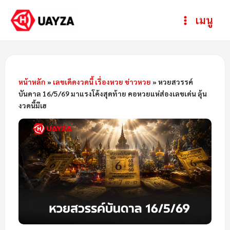
Skip
Post
ห
Main
เมนู
to
navigation
ม
Menu
content
ว
ด
ห
หน้าหลัก
»
เลขเด็ดงวดนี้ เรื่องหวย ข่าวหวย
»
หวยสวรรค์
บันดาล 16/5/69 มาแรงโค้งสุดท้าย คอหวยแห่ส่องเลขเด่น ลุ้น
มู่
งวดนี้มีเฮ