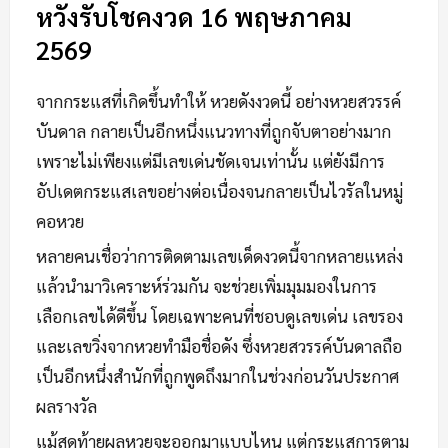
หวังรับโชคงวด 16 พฤษภาคม
2569
จากกระแสที่เกิดขึ้นทำให้ หวยดังงวดนี้ อย่างหวยสวรรค์
บันดาล กลายเป็นอีกหนึ่งแนวทางที่ถูกจับตาอย่างมาก
เพราะไม่เพียงแต่มีเลขเด่นชัดเจนเท่านั้น แต่ยังมีการ
อัปเดตกระแสเลขอย่างต่อเนื่องจนกลายเป็นไวรัลในหมู่
คอหวย
หลายคนเชื่อว่าการติดตามเลขเด็ดงวดนี้จากหลายแหล่ง
แล้วนำมาวิเคราะห์ร่วมกัน จะช่วยเพิ่มมุมมองในการ
เลือกเลขได้ดีขึ้น โดยเฉพาะคนที่ชอบดูเลขเด่น เลขรอง
และเลขวิ่งจากหวยทำมือชื่อดัง ซึ่งหวยสวรรค์บันดาลถือ
เป็นอีกหนึ่งสำนักที่ถูกพูดถึงมากในช่วงก่อนวันประกาศ
ผลรางวัล
แม้สุดท้ายผลหวยจะออกมาแบบไหน แต่กระแสการตาม