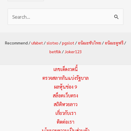
S
e
a
Recommend /
ufabet
/
slotxo
/
pgslot
/
อนิเมะซับไทย
/
อนิเมะดูฟรี
/
r
betflik
/
Joker123
c
h
เลขเด็ดงวดนี้
f
ตรวจสลากกินแบ่งรัฐบาล
ผลหุ้นช่อง 9
o
สล็อตเว็บตรง
r
สถิติหวยลาว
:
เกี่ยวกับเรา
ติดต่อเรา
นโยบายความเป็นส่วนตัว