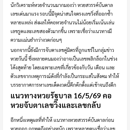
นักวิเคราะห์หวยจำนวนมากมองว่า หวยสวรรค์บันดาล
เลขเด่นมาแรง รอบนี้มีจุดน่าสนใจตรงเลขวิ่งที่ออกซ้ำ
หลายแหล่ง ส่งผลให้คอหวยจำนวนไม่น้อยเริ่มเน้นเล่น
เลขรูดและเลขสองตัวมากขึ้น เพราะเชื่อว่าแนวทางมี
ความแม่นยำกว่างวดก่อนๆ
นอกจากนี้ยังมีการจับตาเลขคู่มิตรที่ถูกแชร์ในกลุ่มข่าว
หวยวันนี้ ซึ่งหลายคนมองว่าอาจเป็นเลขพลิกล็อกในช่วง
โค้งสุดท้าย โดยเฉพาะเลขที่เกี่ยวข้องกับวัน เดือน และ
ตัวเลขจากเหตุการณ์ดังที่กำลังเป็นกระแสในสังคม ทำให้
บรรยากาศการหาเลขเด็ดงวดนี้คึกคักตั้งแต่เช้าจนถึงดึก
แนวทางหวยรัฐบาล 16/5/69 คอ
หวยจับตาเลขวิ่งและเลขกลับ
อีกหนึ่งเหตุผลที่ทำให้ แนวทางหวยสวรรค์บันดาลก่อน
หวยออก ถูกพูดถึงอย่างหนัก เพราะหลายคนเชื่อว่าเลข