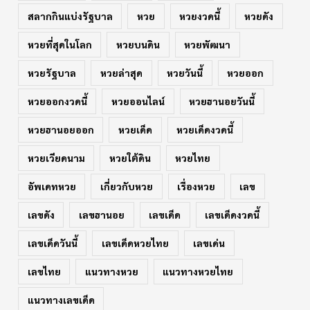
สลากกินแบ่งรัฐบาล
หวย
หวยงวดนี้
หวยดัง
หวยที่สุดในโลก
หวยบนดิน
หวยพัฒนา
หวยรัฐบาล
หวยล่าสุด
หวยวันนี้
หวยออก
หวยออกงวดนี้
หวยออนไลน์
หวยฮานอยวันนี้
หวยฮานอยออก
หวยเด็ด
หวยเด็ดงวดนี้
หวยเวียดนาม
หวยใต้ดิน
หวยไทย
อัพเดทหวย
เกี่ยวกับหวย
เรื่องหวย
เลข
เลขดัง
เลขฮานอย
เลขเด็ด
เลขเด็ดงวดนี้
เลขเด็ดวันนี้
เลขเด็ดหวยไทย
เลขเด่น
เลขไทย
แนวทางหวย
แนวทางหวยไทย
แนวทางเลขเด็ด