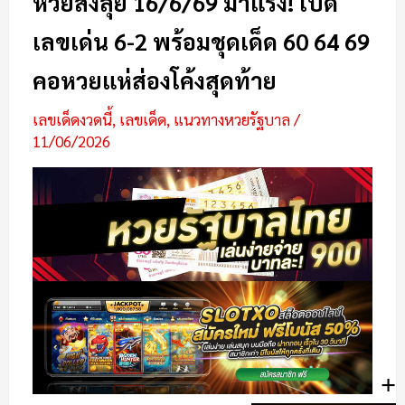
หวยสั่งลุย 16/6/69 มาแรง! เปิด
เลขเด่น 6-2 พร้อมชุดเด็ด 60 64 69
คอหวยแห่ส่องโค้งสุดท้าย
เลขเด็ดงวดนี้
,
เลขเด็ด
,
แนวทางหวยรัฐบาล
/
11/06/2026
+