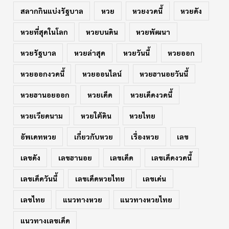
สลากกินแบ่งรัฐบาล
หวย
หวยงวดนี้
หวยดัง
หวยที่สุดในโลก
หวยบนดิน
หวยพัฒนา
หวยรัฐบาล
หวยล่าสุด
หวยวันนี้
หวยออก
หวยออกงวดนี้
หวยออนไลน์
หวยฮานอยวันนี้
หวยฮานอยออก
หวยเด็ด
หวยเด็ดงวดนี้
หวยเวียดนาม
หวยใต้ดิน
หวยไทย
อัพเดทหวย
เกี่ยวกับหวย
เรื่องหวย
เลข
เลขดัง
เลขฮานอย
เลขเด็ด
เลขเด็ดงวดนี้
เลขเด็ดวันนี้
เลขเด็ดหวยไทย
เลขเด่น
เลขไทย
แนวทางหวย
แนวทางหวยไทย
แนวทางเลขเด็ด