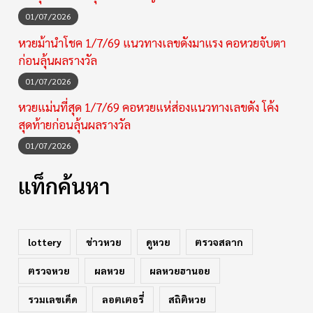
01/07/2026
หวยม้านำโชค 1/7/69 แนวทางเลขดังมาแรง คอหวยจับตา
ก่อนลุ้นผลรางวัล
01/07/2026
หวยแม่นที่สุด 1/7/69 คอหวยแห่ส่องแนวทางเลขดัง โค้ง
สุดท้ายก่อนลุ้นผลรางวัล
01/07/2026
แท็กค้นหา
lottery
ข่าวหวย
ดูหวย
ตรวจสลาก
ตรวจหวย
ผลหวย
ผลหวยฮานอย
รวมเลขเด็ด
ลอตเตอรี่
สถิติหวย