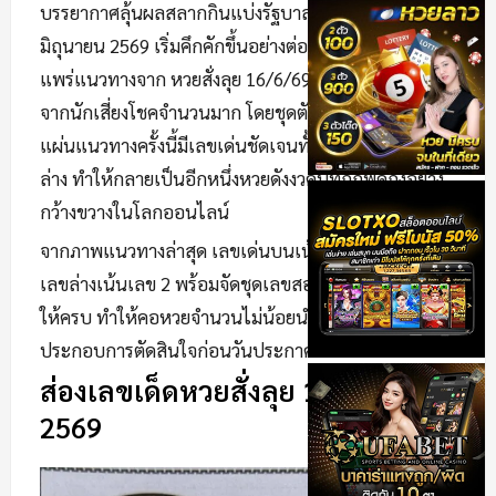
บรรยากาศลุ้นผลสลากกินแบ่งรัฐบาลงวดวันที่ 16
มิถุนายน 2569 เริ่มคึกคักขึ้นอย่างต่อเนื่อง หลังมีการเผย
แพร่แนวทางจาก หวยสั่งลุย 16/6/69 ที่ได้รับความสนใจ
จากนักเสี่ยงโชคจำนวนมาก โดยชุดตัวเลขที่ปรากฏใน
แผ่นแนวทางครั้งนี้มีเลขเด่นชัดเจนทั้งเลขบนและเลข
ล่าง ทำให้กลายเป็นอีกหนึ่งหวยดังงวดนี้ที่ถูกพูดถึงอย่าง
กว้างขวางในโลกออนไลน์
จากภาพแนวทางล่าสุด เลขเด่นบนเน้นไปที่เลข 6 ส่วน
เลขล่างเน้นเลข 2 พร้อมจัดชุดเลขสองตัวและสามตัวมา
ให้ครบ ทำให้คอหวยจำนวนไม่น้อยนำไปใช้เป็นแนวทาง
ประกอบการตัดสินใจก่อนวันประกาศผลรางวัลจริง
ส่องเลขเด็ดหวยสั่งลุย 16 มิถุนายน
2569