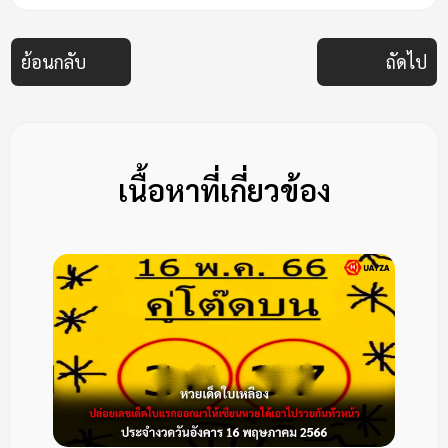
ย้อนกลับ
ถัดไป
เนื้อหาที่เกี่ยวข้อง