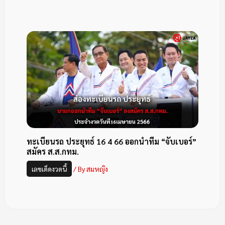
ทะเบียนรถ ประยุทธ์ 16 4 66 ออกนำทีม “จับเบอร์”
สมัคร ส.ส.กทม.
เลขเด็ดงวดนี้
/ By
สมหญิง