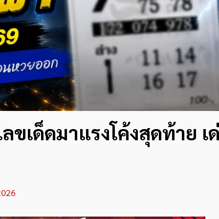
ลขเด็ดมาแรงโค้งสุดท้าย เด
2026