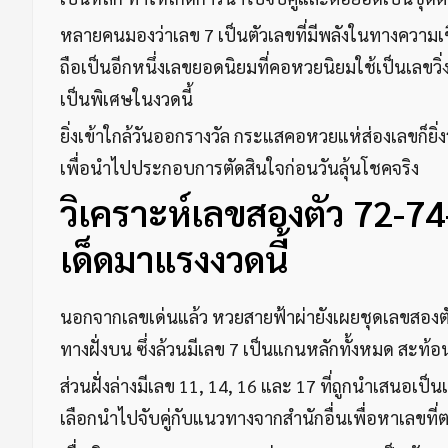
หลายคนมองว่าเลข 7 เป็นตัวเลขที่มีพลังในทางความ
ถือเป็นอีกหนึ่งเลขยอดนิยมที่คอหวยนิยมใช้เป็นเลขวิ
เป็นพิเศษในงวดนี้
ยิ่งเข้าใกล้วันออกรางวัล กระแสคอหวยแห่ส่องเลขก็ย
เพื่อนำไปประกอบการตัดสินใจก่อนวันลุ้นโชคจริง
วิเคราะห์เลขสองตัว 72-7
เด็ดมาแรงงวดนี้
นอกจากเลขเด่นแล้ว หวยสายฟ้าผ่ายังเผยชุดเลขสองตั
ทางฝั่งบน ซึ่งล้วนมีเลข 7 เป็นแกนหลักทั้งหมด สะท้
ส่วนฝั่งล่างมีเลข 11, 14, 16 และ 17 ที่ถูกนำเสนอเป
เลือกนำไปจับคู่กับแนวทางจากสำนักอื่นเพื่อหาเลขที