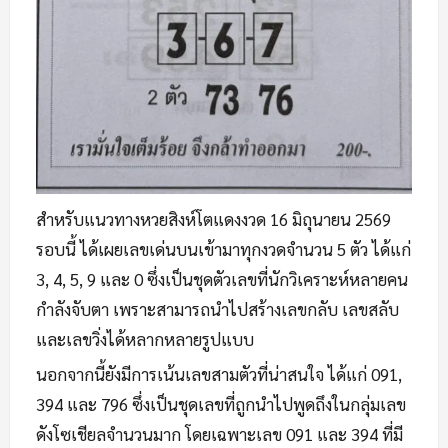
สำหรับแนวทางหวยสิงห์โตแดงงวด 16 มิถุนายน 2569
รอบนี้ ได้เผยเลขเด่นบนเข้ามาทุกงวดจำนวน 5 ตัว ได้แก่
3, 4, 5, 9 และ 0 ซึ่งเป็นชุดตัวเลขที่นักวิเคราะห์หลายคน
กำลังจับตา เพราะสามารถนำไปสร้างเลขกลับ เลขสลับ
และเลขวิ่งได้หลากหลายรูปแบบ
นอกจากนี้ยังมีการเน้นเลขสามตัวที่น่าสนใจ ได้แก่ 091,
394 และ 796 ซึ่งเป็นชุดเลขที่ถูกนำไปพูดถึงในกลุ่มเลข
ดังโซเชียลจำนวนมาก โดยเฉพาะเลข 091 และ 394 ที่มี