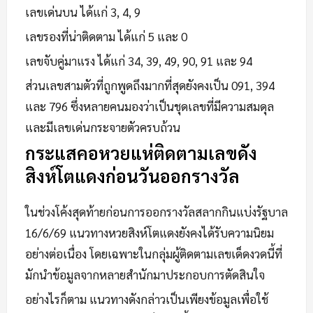
เลขเด่นบน ได้แก่ 3, 4, 9
เลขรองที่น่าติดตาม ได้แก่ 5 และ 0
เลขจับคู่มาแรง ได้แก่ 34, 39, 49, 90, 91 และ 94
ส่วนเลขสามตัวที่ถูกพูดถึงมากที่สุดยังคงเป็น 091, 394
และ 796 ซึ่งหลายคนมองว่าเป็นชุดเลขที่มีความสมดุล
และมีเลขเด่นกระจายตัวครบถ้วน
กระแสคอหวยแห่ติดตามเลขดัง
สิงห์โตแดงก่อนวันออกรางวัล
ในช่วงโค้งสุดท้ายก่อนการออกรางวัลสลากกินแบ่งรัฐบาล
16/6/69 แนวทางหวยสิงห์โตแดงยังคงได้รับความนิยม
อย่างต่อเนื่อง โดยเฉพาะในกลุ่มผู้ติดตามเลขเด็ดงวดนี้ที่
มักนำข้อมูลจากหลายสำนักมาประกอบการตัดสินใจ
อย่างไรก็ตาม แนวทางดังกล่าวเป็นเพียงข้อมูลเพื่อใช้