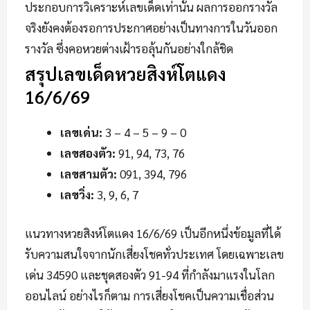
ประกอบการวิเคราะห์เลขเด็ดเท่านั้น ผลการออกรางวัล
จริงยังคงต้องรอการประกาศอย่างเป็นทางการในวันออก
รางวัล ซึ่งคอหวยต่างเฝ้ารอลุ้นกันอย่างใกล้ชิด
สรุปเลขเด็ดหวยสิงห์โตแดง
16/6/69
เลขเด่น:
3 – 4 – 5 – 9 – 0
เลขสองตัว:
91, 94, 73, 76
เลขสามตัว:
091, 394, 796
เลขวิ่ง:
3, 9, 6, 7
แนวทางหวยสิงห์โตแดง 16/6/69 เป็นอีกหนึ่งข้อมูลที่ได้
รับความสนใจจากนักเสี่ยงโชคทั่วประเทศ โดยเฉพาะเลข
เด่น 34590 และชุดสองตัว 91-94 ที่กำลังมาแรงในโลก
ออนไลน์ อย่างไรก็ตาม การเสี่ยงโชคเป็นความเชื่อส่วน