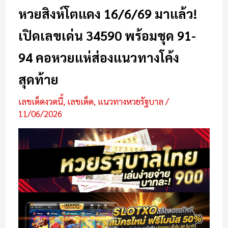
หวยสิงห์โตแดง 16/6/69 มาแล้ว!
เปิดเลขเด่น 34590 พร้อมชุด 91-
94 คอหวยแห่ส่องแนวทางโค้ง
สุดท้าย
เลขเด็ดงวดนี้
,
เลขเด็ด
,
แนวทางหวยรัฐบาล
/
11/06/2026