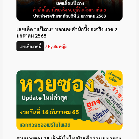
เลขเด็ด “แป๊ะกง” บอกเลยสำนักนี้ของจริง งวด 2
มกราคม 2568
เลขเด็ดงวดนี้
/ By
สมหญิง
รวมหวยซอง 18 เจ้าดังในไทยรีบเช็คด่วน แนวทาง