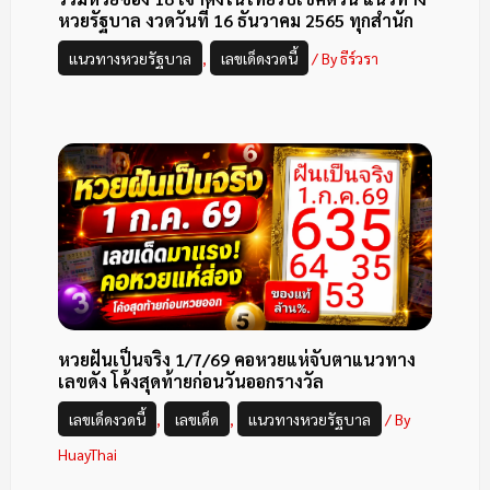
หวยรัฐบาล งวดวันที่ 16 ธันวาคม 2565 ทุกสำนัก
แนวทางหวยรัฐบาล
,
เลขเด็ดงวดนี้
/ By
ธีร์วรา
หวยฝันเป็นจริง 1/7/69 คอหวยแห่จับตาแนวทาง
เลขดัง โค้งสุดท้ายก่อนวันออกรางวัล
เลขเด็ดงวดนี้
,
เลขเด็ด
,
แนวทางหวยรัฐบาล
/ By
HuayThai