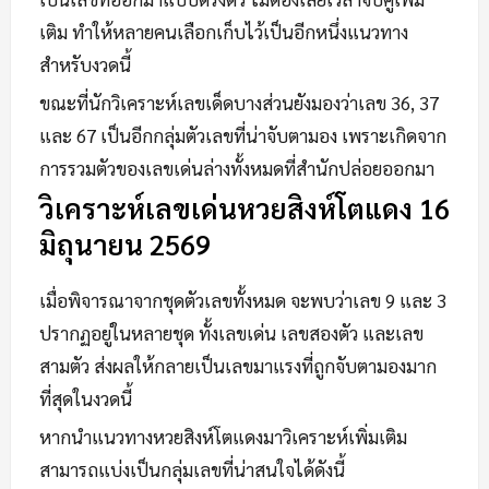
เติม ทำให้หลายคนเลือกเก็บไว้เป็นอีกหนึ่งแนวทาง
สำหรับงวดนี้
ขณะที่นักวิเคราะห์เลขเด็ดบางส่วนยังมองว่าเลข 36, 37
และ 67 เป็นอีกกลุ่มตัวเลขที่น่าจับตามอง เพราะเกิดจาก
การรวมตัวของเลขเด่นล่างทั้งหมดที่สำนักปล่อยออกมา
วิเคราะห์เลขเด่นหวยสิงห์โตแดง 16
มิถุนายน 2569
เมื่อพิจารณาจากชุดตัวเลขทั้งหมด จะพบว่าเลข 9 และ 3
ปรากฏอยู่ในหลายชุด ทั้งเลขเด่น เลขสองตัว และเลข
สามตัว ส่งผลให้กลายเป็นเลขมาแรงที่ถูกจับตามองมาก
ที่สุดในงวดนี้
หากนำแนวทางหวยสิงห์โตแดงมาวิเคราะห์เพิ่มเติม
สามารถแบ่งเป็นกลุ่มเลขที่น่าสนใจได้ดังนี้