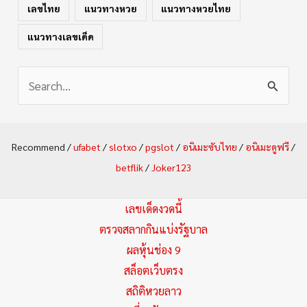
เลขไทย
แนวทางหวย
แนวทางหวยไทย
แนวทางเลขเด็ด
S
e
a
Recommend /
ufabet
/
slotxo
/
pgslot
/
อนิเมะซับไทย
/
อนิเมะดูฟรี
/
r
betflik
/
Joker123
c
h
เลขเด็ดงวดนี้
f
ตรวจสลากกินแบ่งรัฐบาล
ผลหุ้นช่อง 9
o
สล็อตเว็บตรง
r
สถิติหวยลาว
: