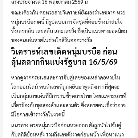
แรงประจำงวด 16 พฤษภาคม 2569 นี้
ขณะเดียวกัน คอหวยสายวิเคราะห์ยังมองว่าเลขจาก หวย
หนุ่มบรบืองวดนี้ มีรูปแบบการจัดชุดที่ค่อนข้างน่าสนใจ
ทั้งเลขกลับ เลขสลับ และเลขวิ่ง ซึ่งเป็นแนวทางยอดนิยม
ของคนเล่นหวยในช่วงใกล้วันออกรางวัล
วิเคราะห์เลขเด็ดหนุ่มบรบือ ก่อน
ลุ้นสลากกินแบ่งรัฐบาล 16/5/69
หากดูจากกระแสและการจับคู่เลขของเหล่าคอหวยใน
โลกออนไลน์ พบว่าเลขที่ถูกหยิบมาพูดถึงมากที่สุดจะ
เป็นกลุ่มเลขเด่นที่มีการวนซ้ำหลายโพย โดยเฉพาะเลขที่
เกี่ยวข้องกับชุดสองตัวและสามตัว ซึ่งหลายคนเชื่อว่าอาจ
มีโอกาสเข้ารางวัลในงวดนี้
แนวทาง หวยหนุ่มบรบือก่อนหวยออก ยังถูกนำไปจับคู่
กับสถิติย้อนหลัง รวมถึงเลขดังงวดก่อนหน้า เพื่อหาแนว