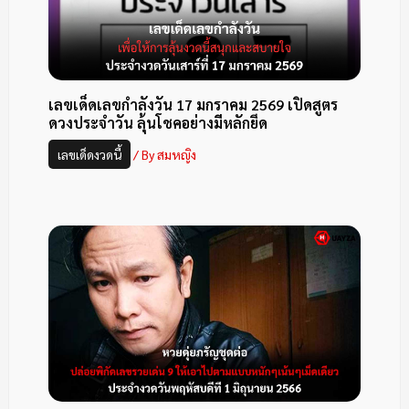
เลขเด็ดเลขกำลังวัน 17 มกราคม 2569 เปิดสูตร
ดวงประจำวัน ลุ้นโชคอย่างมีหลักยึด
เลขเด็ดงวดนี้
/ By
สมหญิง