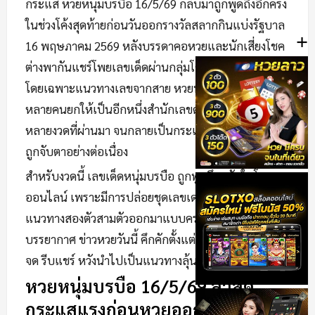
กระแส หวยหนุ่มบรบือ 16/5/69 กลับมาถูกพูดถึงอีกครั้ง
ในช่วงโค้งสุดท้ายก่อนวันออกรางวัลสลากกินแบ่งรัฐบาล
+
16 พฤษภาคม 2569 หลังบรรดาคอหวยและนักเสี่ยงโชค
ต่างพากันแชร์โพยเลขเด็ดผ่านกลุ่มโซเชียลจำนวนมาก
โดยเฉพาะแนวทางเลขจากสาย หวยทำมือหนุ่มบรบือ ที่
หลายคนยกให้เป็นอีกหนึ่งสำนักเลขดังที่ให้เลขเข้าเป้า
หลายงวดที่ผ่านมา จนกลายเป็นกระแสเลขดังโซเชียลที่
ถูกจับตาอย่างต่อเนื่อง
สำหรับงวดนี้ เลขเด็ดหนุ่มบรบือ ถูกพูดถึงหนักในโลก
ออนไลน์ เพราะมีการปล่อยชุดเลขเด่น เลขรอง และ
แนวทางสองตัวสามตัวออกมาแบบครบชุด ทำให้
บรรยากาศ ข่าวหวยวันนี้ คึกคักตั้งแต่ช่วงเช้า หลายคนรีบ
จด รีบแชร์ หวังนำไปเป็นแนวทางลุ้นโชคในงวดสำคัญนี้
หวยหนุ่มบรบือ 16/5/69 ล่าสุด
กระแสแรงก่อนหวยออก