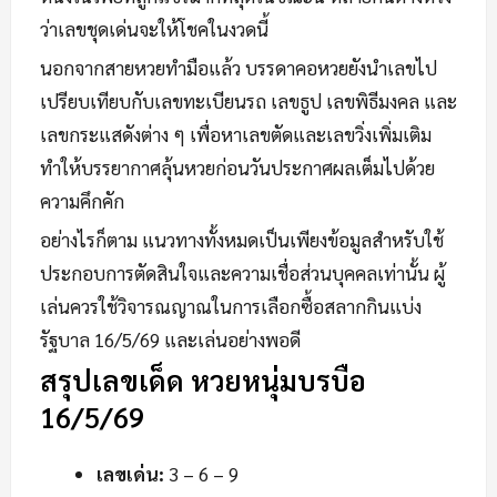
ว่าเลขชุดเด่นจะให้โชคในงวดนี้
นอกจากสายหวยทำมือแล้ว บรรดาคอหวยยังนำเลขไป
เปรียบเทียบกับเลขทะเบียนรถ เลขธูป เลขพิธีมงคล และ
เลขกระแสดังต่าง ๆ เพื่อหาเลขตัดและเลขวิ่งเพิ่มเติม
ทำให้บรรยากาศลุ้นหวยก่อนวันประกาศผลเต็มไปด้วย
ความคึกคัก
อย่างไรก็ตาม แนวทางทั้งหมดเป็นเพียงข้อมูลสำหรับใช้
ประกอบการตัดสินใจและความเชื่อส่วนบุคคลเท่านั้น ผู้
เล่นควรใช้วิจารณญาณในการเลือกซื้อสลากกินแบ่ง
รัฐบาล 16/5/69 และเล่นอย่างพอดี
สรุปเลขเด็ด หวยหนุ่มบรบือ
16/5/69
เลขเด่น:
3 – 6 – 9