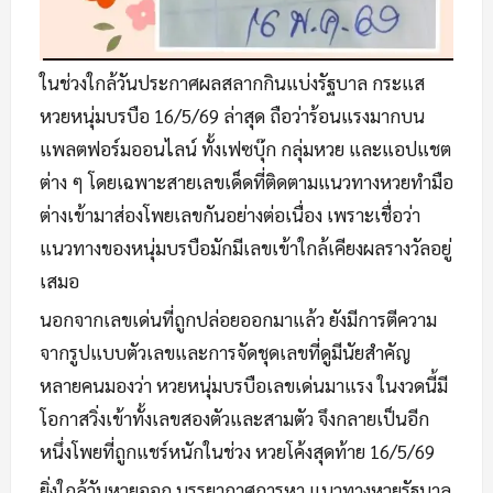
ในช่วงใกล้วันประกาศผลสลากกินแบ่งรัฐบาล กระแส
หวยหนุ่มบรบือ 16/5/69 ล่าสุด ถือว่าร้อนแรงมากบน
แพลตฟอร์มออนไลน์ ทั้งเฟซบุ๊ก กลุ่มหวย และแอปแชต
ต่าง ๆ โดยเฉพาะสายเลขเด็ดที่ติดตามแนวทางหวยทำมือ
ต่างเข้ามาส่องโพยเลขกันอย่างต่อเนื่อง เพราะเชื่อว่า
แนวทางของหนุ่มบรบือมักมีเลขเข้าใกล้เคียงผลรางวัลอยู่
เสมอ
นอกจากเลขเด่นที่ถูกปล่อยออกมาแล้ว ยังมีการตีความ
จากรูปแบบตัวเลขและการจัดชุดเลขที่ดูมีนัยสำคัญ
หลายคนมองว่า หวยหนุ่มบรบือเลขเด่นมาแรง ในงวดนี้มี
โอกาสวิ่งเข้าทั้งเลขสองตัวและสามตัว จึงกลายเป็นอีก
หนึ่งโพยที่ถูกแชร์หนักในช่วง หวยโค้งสุดท้าย 16/5/69
ยิ่งใกล้วันหวยออก บรรยากาศการหา แนวทางหวยรัฐบาล