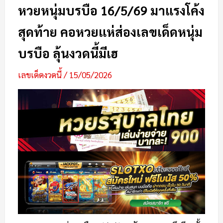
หวยหนุ่มบรบือ 16/5/69 มาแรงโค้ง
สุดท้าย คอหวยแห่ส่องเลขเด็ดหนุ่ม
บรบือ ลุ้นงวดนี้มีเฮ
เลขเด็ดงวดนี้
/
15/05/2026