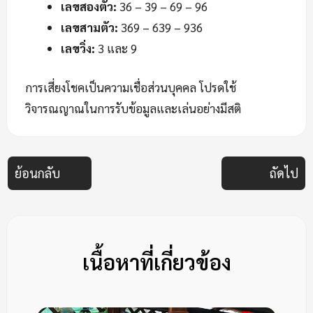
เลขสองตัว:
36 – 39 – 69 – 96
เลขสามตัว:
369 – 639 – 936
เลขวิ่ง:
3 และ 9
การเสี่ยงโชคเป็นความเชื่อส่วนบุคคล โปรดใช้
วิจารณญาณในการรับข้อมูลและเล่นอย่างมีสติ
ย้อนกลับ
ถัดไป
เนื้อหาที่เกี่ยวข้อง