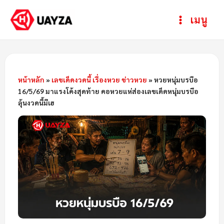
Skip
Post
ห
Main
เมนู
to
navigation
ม
Menu
content
ว
ด
ห
หน้าหลัก
»
เลขเด็ดงวดนี้ เรื่องหวย ข่าวหวย
»
หวยหนุ่มบรบือ
16/5/69 มาแรงโค้งสุดท้าย คอหวยแห่ส่องเลขเด็ดหนุ่มบรบือ
มู่
ลุ้นงวดนี้มีเฮ