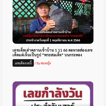
เลขเด็ดเต่าคลานเข้าบ้าน 1 11 66 คอหวยส่องเลข
เด็ดแต่เห็นเป็นรูป “พระสมเด็จ” บนกระดอง
เลขเด็ดงวดนี้
/ By
สมหญิง