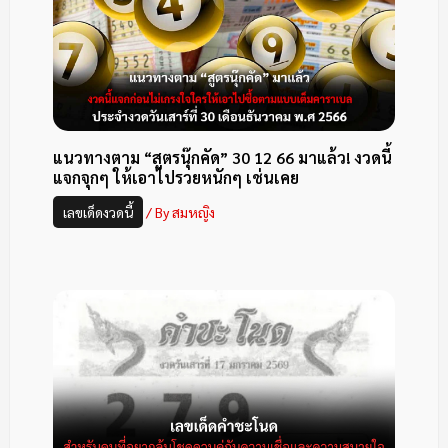
แนวทางตาม “สูตรนุ๊กคัด” 30 12 66 มาแล้ว! งวดนี้
แจกจุกๆ ให้เอาไปรวยหนักๆ เช่นเคย
เลขเด็ดงวดนี้
/ By
สมหญิง