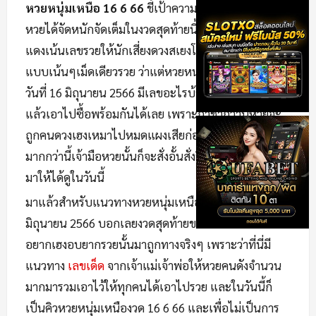
หวยหนุ่มเหนือ 16 6 66
ชี้เป้าความรวยเลขสวยให้คอ
หวยได้จัดหนักจัดเต็มในงวดสุดท้ายนี้ เพราะมีการขีดเส้น
แดงเน้นเลขรวยให้นักเสี่ยงดวงสเยงโชคได้เอาไปตาม
แบบเน้นๆเม็ดเดียวรวย ว่าแต่หวยหนุ่มเหนือประจำงวด
วันที่ 16 มิถุนายน 2566 มีเลขอะไรบ้างเดี่ยวตามมาจด
แล้วเอาไปซื้อพร้อมกันได้เลย เพราะถ้าช้ากว่านี้หวยจะ
ถูกคนดวงเฮงเหมาไปหมดแผงเสียก่อน และถ้าช้า
มากกว่านี้เจ้ามือหวยนั้นก็จะสั่งอั้นสั่งปิดเลขเด็ดที่เรานำ
มาให้ได้ดูในวันนี้
มาแล้วสำหรับแนวทางหวยหนุ่มเหนือประจำงวดวันที่ 16
มิถุนายน 2566 บอกเลยงวดสุดท้ายของเดือนแบบนี้ใครที่
อยากเฮงอบยากรวยนั้นมาถูกทางจริงๆ เพราะว่าที่นี่มี
แนวทาง
เลขเด็ด
จากเจ้าแม่เจ้าพ่อให้หวยคนดังจำนวน
มากมารวมเอาไว้ให้ทุกคนได้เอาไปรวย และในวันนี้ก็
เป็นคิวหวยหนุ่มเหนืองวด 16 6 66 และเพื่อไม่เป็นการ