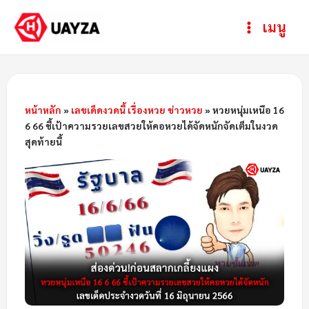
Skip
Post
ห
Main
เมนู
to
navigation
ม
Menu
content
ว
ด
ห
หน้าหลัก
»
เลขเด็ดงวดนี้ เรื่องหวย ข่าวหวย
»
หวยหนุ่มเหนือ 16
6 66 ชี้เป้าความรวยเลขสวยให้คอหวยได้จัดหนักจัดเต็มในงวด
มู่
สุดท้ายนี้