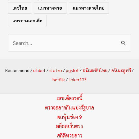
เลขไทย
แนวทางหวย
แนวทางหวยไทย
แนวทางเลขเด็ด
S
e
a
Recommend /
ufabet
/
slotxo
/
pgslot
/
อนิเมะซับไทย
/
อนิเมะดูฟรี
/
r
betflik
/
Joker123
c
h
เลขเด็ดงวดนี้
f
ตรวจสลากกินแบ่งรัฐบาล
ผลหุ้นช่อง 9
o
สล็อตเว็บตรง
r
สถิติหวยลาว