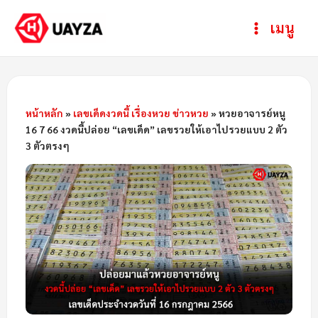
Skip
Post
ห
Main
เมนู
to
navigation
ม
Menu
content
ว
ด
ห
หน้าหลัก
»
เลขเด็ดงวดนี้ เรื่องหวย ข่าวหวย
»
หวยอาจารย์หนู
16 7 66 งวดนี้ปล่อย “เลขเด็ด” เลขรวยให้เอาไปรวยแบบ 2 ตัว
มู่
3 ตัวตรงๆ