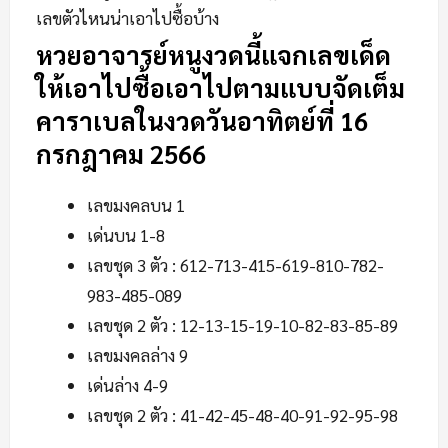
เลขตัวไหนน่าเอาไปซื้อบ้าง
หวยอาจารย์หนูงวดนี้แจกเลขเด็ด
ให้เอาไปซื้อเอาไปตามแบบจัดเต็ม
คาราเบลในงวดวันอาทิตย์ที่ 16
กรกฎาคม 2566
เลขมงคลบน 1
เด่นบน 1-8
เลขชุด 3 ตัว : 612-713-415-619-810-782-
983-485-089
เลขชุด 2 ตัว : 12-13-15-19-10-82-83-85-89
เลขมงคลล่าง 9
เด่นล่าง 4-9
เลขชุด 2 ตัว : 41-42-45-48-40-91-92-95-98