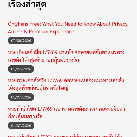
เรื่องล่าสุด
OnlyFans Free: What You Need to Know About Privacy,
Access & Premium Experience
07/08/2026
หวยเซียนเจ้ามือ 1/7/69 มาแล้ว คอหวยแห่จับตาแนวทาง
เลขดัง โค้งสุดท้ายก่อนลุ้นผลรางวัล
01/07/2026
หวยพระเอกตัวจริง 1/7/69 คอหวยแห่ส่องแนวทางเลขดัง
โค้งสุดท้ายก่อนลุ้นรางวัลใหญ่
01/07/2026
หวยม้านำโชค 1/7/69 แนวทางเลขดังมาแรง คอหวยจับตา
ก่อนลุ้นผลรางวัล
01/07/2026
หวยแม่นที่สุด 1/7/69 คอหวยแห่ส่องแนวทางเลขดัง โค้ง