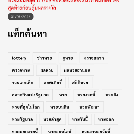
สุดท้ายก่อนลุ้นผลรางวัล
01/07/2026
แท็กค้นหา
lottery
ข่าวหวย
ดูหวย
ตรวจสลาก
ตรวจหวย
ผลหวย
ผลหวยฮานอย
รวมเลขเด็ด
ลอตเตอรี่
สถิติหวย
สลากกินแบ่งรัฐบาล
หวย
หวยงวดนี้
หวยดัง
หวยที่สุดในโลก
หวยบนดิน
หวยพัฒนา
หวยรัฐบาล
หวยล่าสุด
หวยวันนี้
หวยออก
หวยออกงวดนี้
หวยออนไลน์
หวยฮานอยวันนี้