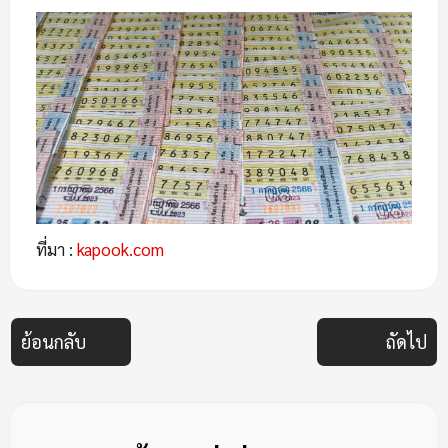
ที่มา :
kapook.com
ย้อนกลับ
ถัดไป