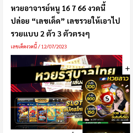
หวยอาจารย์หนู 16 7 66 งวดนี้
ปล่อย “เลขเด็ด” เลขรวยให้เอาไป
รวยแบบ 2 ตัว 3 ตัวตรงๆ
เลขเด็ดงวดนี้
/
12/07/2023
+