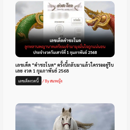
เลขเด็ด “คำชะโนด” ครั้งนี้กลับมาแล้วใครรออยู่รีบ
เลย งวด 1 กุมภาพันธ์ 2568
เลขเด็ดงวดนี้
/ By
สมหญิง