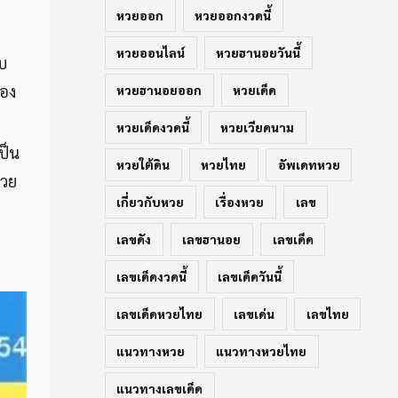
หวยออก
หวยออกงวดนี้
หวยออนไลน์
หวยฮานอยวันนี้
บ
่อง
หวยฮานอยออก
หวยเด็ด
หวยเด็ดงวดนี้
หวยเวียดนาม
ป็น
หวยใต้ดิน
หวยไทย
อัพเดทหวย
หวย
เกี่ยวกับหวย
เรื่องหวย
เลข
เลขดัง
เลขฮานอย
เลขเด็ด
เลขเด็ดงวดนี้
เลขเด็ดวันนี้
เลขเด็ดหวยไทย
เลขเด่น
เลขไทย
แนวทางหวย
แนวทางหวยไทย
แนวทางเลขเด็ด