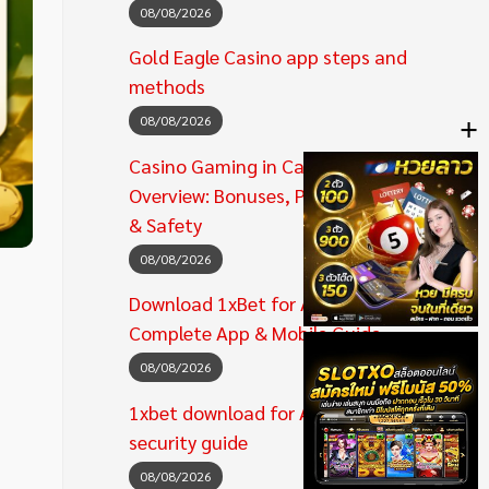
08/08/2026
Gold Eagle Casino app steps and
methods
08/08/2026
+
Casino Gaming in Canada Review
Overview: Bonuses, Payments, Mobile
& Safety
08/08/2026
Download 1xBet for Android 2026:
Complete App & Mobile Guide
08/08/2026
1xbet download for Android APK
security guide
08/08/2026