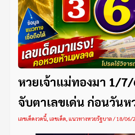
หวยเจ้าแม่ทองมา 1/7/
จับตาเลขเด่น ก่อนวัน
เลขเด็ดงวดนี้
,
เลขเด็ด
,
แนวทางหวยรัฐบาล
/
18/06/