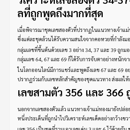
ลที่ถูกพูดถึงมากที่สุด
เมื่อพิจารณาชุดเลขสองตัวที่ปรากฏในแนวทางเจ้าแม่ทอ
ซึ่งแต่ละชุดล้วนได้รับความสนใจจากคอหวยที่กำลังม
กลุ่มเลขที่ขึ้นต้นด้วยเลข 3 อย่าง 34, 37 และ 39 ถูก
กลุ่มเลข 64, 67 และ 69 ก็ได้รับการจับตาอย่างหนักจา
ในโลกออนไลน์มีการแชร์และพูดถึงเลข 67 และ 69 อย่
ปรากฏร่วมกับเลขหลักสำคัญของชุดแนวทาง ส่งผลให้กลา
เลขสามตัว 356 และ 366 ถ
นอกจากเลขสองตัวแล้ว แนวทางเจ้าแม่ทองมายังปล่อยเ
หนึ่งประเด็นที่ถูกนำไปวิเคราะห์เลขเด็ดอย่างกว้างขว
เลข 356 เป็นชุดที่รวมเอาเลขเด่น 3 และ 6 ไว้ด้วยกั