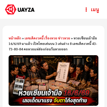
Skip
Post
ห
Main
เมนู
to
navigation
ม
Menu
content
ว
ด
ห
หน้าหลัก
»
เลขเด็ดงวดนี้ เรื่องหวย ข่าวหวย
»
หวยเซียนเจ้ามือ
16/6/69 มาแล้ว เปิดโพยเด่นบน 3 เด่นล่าง 8 เลขเด็ดงวดนี้ 43-
มู่
73-80-84 คอหวยแห่ส่องก่อนวันหวยออก