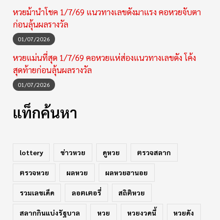
หวยม้านำโชค 1/7/69 แนวทางเลขดังมาแรง คอหวยจับตา
ก่อนลุ้นผลรางวัล
01/07/2026
หวยแม่นที่สุด 1/7/69 คอหวยแห่ส่องแนวทางเลขดัง โค้ง
สุดท้ายก่อนลุ้นผลรางวัล
01/07/2026
แท็กค้นหา
lottery
ข่าวหวย
ดูหวย
ตรวจสลาก
ตรวจหวย
ผลหวย
ผลหวยฮานอย
รวมเลขเด็ด
ลอตเตอรี่
สถิติหวย
สลากกินแบ่งรัฐบาล
หวย
หวยงวดนี้
หวยดัง