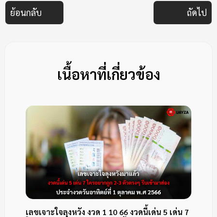
ย้อนกลับ
ถัดไป
เนื้อหาที่เกี่ยวข้อง
เลขเจาะใจลุงหวัง งวด 1 10 66 งวดนี้เด่น 5 เด่น 7