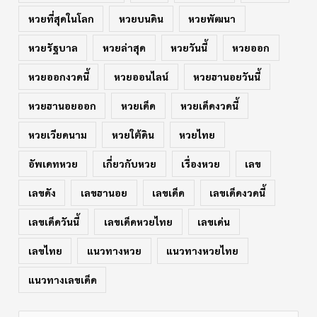
หวยที่สุดในโลก
หวยบนดิน
หวยพัฒนา
หวยรัฐบาล
หวยล่าสุด
หวยวันนี้
หวยออก
หวยออกงวดนี้
หวยออนไลน์
หวยฮานอยวันนี้
หวยฮานอยออก
หวยเด็ด
หวยเด็ดงวดนี้
หวยเวียดนาม
หวยใต้ดิน
หวยไทย
อัพเดทหวย
เกี่ยวกับหวย
เรื่องหวย
เลข
เลขดัง
เลขฮานอย
เลขเด็ด
เลขเด็ดงวดนี้
เลขเด็ดวันนี้
เลขเด็ดหวยไทย
เลขเด่น
เลขไทย
แนวทางหวย
แนวทางหวยไทย
แนวทางเลขเด็ด