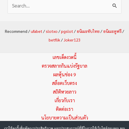
S
e
a
Recommend /
ufabet
/
slotxo
/
pgslot
/
อนิเมะซับไทย
/
อนิเมะดูฟรี
/
r
betflik
/
Joker123
c
h
เลขเด็ดงวดนี้
f
ตรวจสลากกินแบ่งรัฐบาล
ผลหุ้นช่อง 9
o
สล็อตเว็บตรง
r
สถิติหวยลาว
:
เกี่ยวกับเรา
ติดต่อเรา
นโยบายความเป็นส่วนตัว
เราใช้คุกกี้เพื่อพัฒนาประสิทธิภาพ และประสบการณ์ที่ดีในการใช้เว็บไซต์ของคุณ คุณ