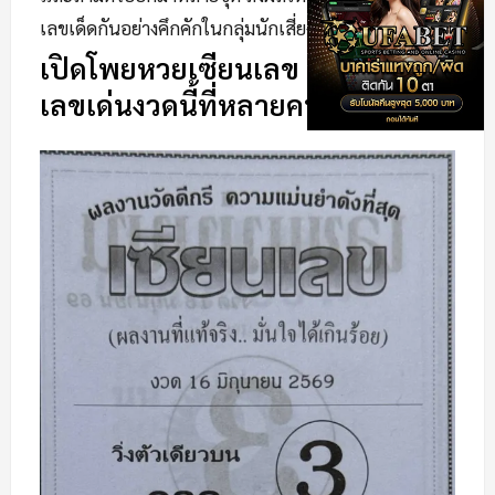
เลขเด็ดกันอย่างคึกคักในกลุ่มนักเสี่ยงโชคทั่วประเทศ
เปิดโพยหวยเซียนเลข 16/6/69
เลขเด่นงวดนี้ที่หลายคนจับตา