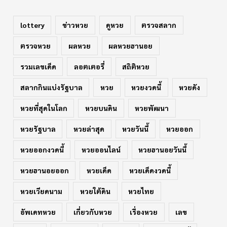
lottery
ข่าวหวย
ดูหวย
ตรวจสลาก
ตรวจหวย
ผลหวย
ผลหวยฮานอย
รวมเลขเด็ด
ลอตเตอรี่
สถิติหวย
สลากกินแบ่งรัฐบาล
หวย
หวยงวดนี้
หวยดัง
หวยที่สุดในโลก
หวยบนดิน
หวยพัฒนา
หวยรัฐบาล
หวยล่าสุด
หวยวันนี้
หวยออก
หวยออกงวดนี้
หวยออนไลน์
หวยฮานอยวันนี้
หวยฮานอยออก
หวยเด็ด
หวยเด็ดงวดนี้
หวยเวียดนาม
หวยใต้ดิน
หวยไทย
อัพเดทหวย
เกี่ยวกับหวย
เรื่องหวย
เลข