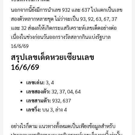
นอกจากนี้ยังมีการนำเลข 932 และ 637 ไปแตกเป็นเลข
สองตัวหลากหลายชุด ไม่ว่าจะเป็น 93, 92, 63, 67, 37
และ 32 ส่งผลให้เกิดกระแสวิเคราะห์เลขเด็ดอย่างต่อ
เนื่องในช่วงก่อนวันออกรางวัลสลากกินแบ่งรัฐบาล
16/6/69
สรุปเลขเด็ดหวยเซียนเลข
16/6/69
เลขเด่น:
3, 4
เลขสองตัว:
32, 37, 04, 64
เลขสามตัว:
932, 637
เลขวิ่ง:
บน 3, ล่าง 4
อย่างไรก็ตาม แนวทางทั้งหมดเป็นเพียงข้อมูลสำหรับ