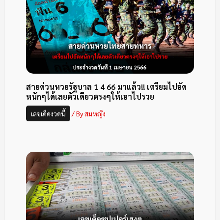
สายด่วนหวยรัฐบาล 1 4 66 มาแล้ว!! เตรียมไปอัด
หนักๆได้เลยตัวเดียวตรงๆให้เอาไปรวย
เลขเด็ดงวดนี้
/ By
สมหญิง