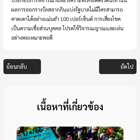
ประกอบการพิจารณาและวิเคราะห์เลขเด็ดงวดนี้เท่านั้น
ผลการออกรางวัลสลากกินแบ่งรัฐบาลไม่มีใครสามารถ
คาดเดาได้อย่างแม่นยำ 100 เปอร์เซ็นต์ การเสี่ยงโชค
เป็นความเชื่อส่วนบุคคล โปรดใช้วิจารณญาณและเล่น
อย่างพอเหมาะพอดี
ย้อนกลับ
ถัดไป
เนื้อหาที่เกี่ยวข้อง