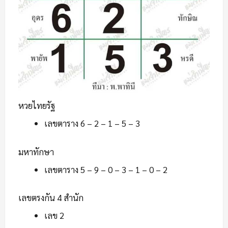
หวยไทยรัฐ
เลขตาราง 6 – 2 – 1 – 5 – 3
มหาทักษา
เลขตาราง 5 – 9 – 0 – 3 – 1 – 0 – 2
เลขตรงกัน 4 สำนัก
เลข 2