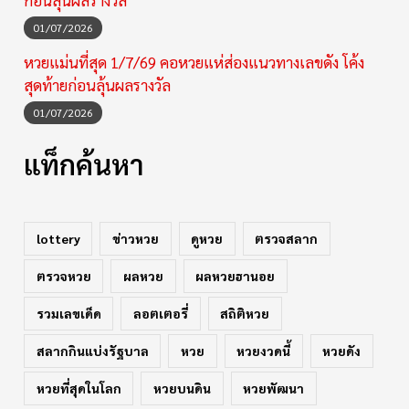
ก่อนลุ้นผลรางวัล
01/07/2026
หวยแม่นที่สุด 1/7/69 คอหวยแห่ส่องแนวทางเลขดัง โค้ง
สุดท้ายก่อนลุ้นผลรางวัล
01/07/2026
แท็กค้นหา
lottery
ข่าวหวย
ดูหวย
ตรวจสลาก
ตรวจหวย
ผลหวย
ผลหวยฮานอย
รวมเลขเด็ด
ลอตเตอรี่
สถิติหวย
สลากกินแบ่งรัฐบาล
หวย
หวยงวดนี้
หวยดัง
หวยที่สุดในโลก
หวยบนดิน
หวยพัฒนา