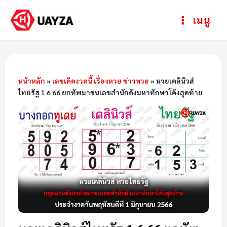
Skip
Post
ห
Main
เมนู
to
navigation
ม
Menu
content
ว
ด
ห
หน้าหลัก
»
เลขเด็ดงวดนี้ เรื่องหวย ข่าวหวย
»
หวยเดลินิวส์
ไทยรัฐ 1 6 66 ยกทัพมาชนเลขสำนักดังมหาทักษาโค้งสุดท้าย
มู่