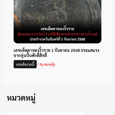
เลขเด็ดตาทองงิ้วราย 1 กันยายน 2568 กระแสแรง
จากหุ่นปั้นศักดิ์สิทธิ์
เลขเด็ดงวดนี้
/ By
สมหญิง
หมวดหมู่