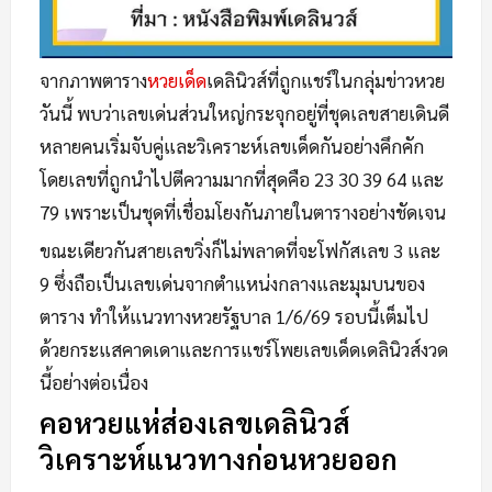
จากภาพตาราง
หวยเด็ด
เดลินิวส์ที่ถูกแชร์ในกลุ่มข่าวหวย
วันนี้ พบว่าเลขเด่นส่วนใหญ่กระจุกอยู่ที่ชุดเลขสายเดินดี
หลายคนเริ่มจับคู่และวิเคราะห์เลขเด็ดกันอย่างคึกคัก
โดยเลขที่ถูกนำไปตีความมากที่สุดคือ 23 30 39 64 และ
79 เพราะเป็นชุดที่เชื่อมโยงกันภายในตารางอย่างชัดเจน
ขณะเดียวกันสายเลขวิ่งก็ไม่พลาดที่จะโฟกัสเลข 3 และ
9 ซึ่งถือเป็นเลขเด่นจากตำแหน่งกลางและมุมบนของ
ตาราง ทำให้แนวทางหวยรัฐบาล 1/6/69 รอบนี้เต็มไป
ด้วยกระแสคาดเดาและการแชร์โพยเลขเด็ดเดลินิวส์งวด
นี้อย่างต่อเนื่อง
คอหวยแห่ส่องเลขเดลินิวส์
วิเคราะห์แนวทางก่อนหวยออก