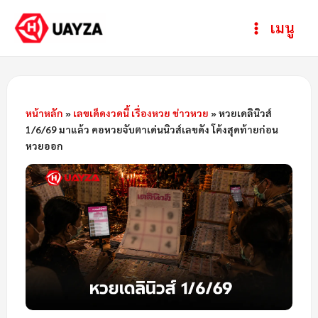
Skip
Post
ห
Main
เมนู
to
navigation
ม
Menu
content
ว
ด
ห
หน้าหลัก
»
เลขเด็ดงวดนี้ เรื่องหวย ข่าวหวย
»
หวยเดลินิวส์
1/6/69 มาแล้ว คอหวยจับตาเด่นนิวส์เลขดัง โค้งสุดท้ายก่อน
มู่
หวยออก