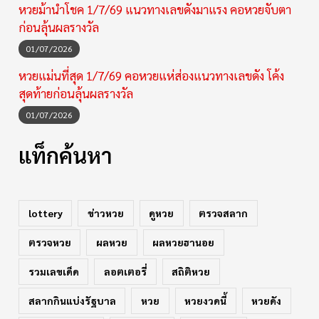
หวยม้านำโชค 1/7/69 แนวทางเลขดังมาแรง คอหวยจับตา
ก่อนลุ้นผลรางวัล
01/07/2026
หวยแม่นที่สุด 1/7/69 คอหวยแห่ส่องแนวทางเลขดัง โค้ง
สุดท้ายก่อนลุ้นผลรางวัล
01/07/2026
แท็กค้นหา
lottery
ข่าวหวย
ดูหวย
ตรวจสลาก
ตรวจหวย
ผลหวย
ผลหวยฮานอย
รวมเลขเด็ด
ลอตเตอรี่
สถิติหวย
สลากกินแบ่งรัฐบาล
หวย
หวยงวดนี้
หวยดัง