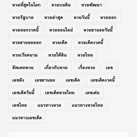
หวยที่สุดในโลก
หวยบนดิน
หวยพัฒนา
หวยรัฐบาล
หวยล่าสุด
หวยวันนี้
หวยออก
หวยออกงวดนี้
หวยออนไลน์
หวยฮานอยวันนี้
หวยฮานอยออก
หวยเด็ด
หวยเด็ดงวดนี้
หวยเวียดนาม
หวยใต้ดิน
หวยไทย
อัพเดทหวย
เกี่ยวกับหวย
เรื่องหวย
เลข
เลขดัง
เลขฮานอย
เลขเด็ด
เลขเด็ดงวดนี้
เลขเด็ดวันนี้
เลขเด็ดหวยไทย
เลขเด่น
เลขไทย
แนวทางหวย
แนวทางหวยไทย
แนวทางเลขเด็ด