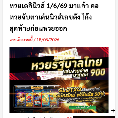
หวยเดลินิวส์ 1/6/69 มาแล้ว คอ
หวยจับตาเด่นนิวส์เลขดัง โค้ง
สุดท้ายก่อนหวยออก
เลขเด็ดงวดนี้
/
18/05/2026
+