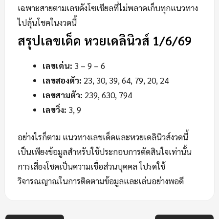
เฉพาะสายตามเลขดังโซเชียลที่ไม่พลาดเก็บทุกแนวทาง
ไปลุ้นโชคในงวดนี้
สรุปเลขเด็ด หวยเดลินิวส์ 1/6/69
เลขเด่น:
3 – 9 – 6
เลขสองตัว:
23, 30, 39, 64, 79, 20, 24
เลขสามตัว:
239, 630, 794
เลขวิ่ง:
3, 9
อย่างไรก็ตาม แนวทางเลขเด็ดและหวยเดลินิวส์งวดนี้
เป็นเพียงข้อมูลสำหรับใช้ประกอบการตัดสินใจเท่านั้น
การเสี่ยงโชคเป็นความเชื่อส่วนบุคคล โปรดใช้
วิจารณญาณในการติดตามข้อมูลและเล่นอย่างพอดี