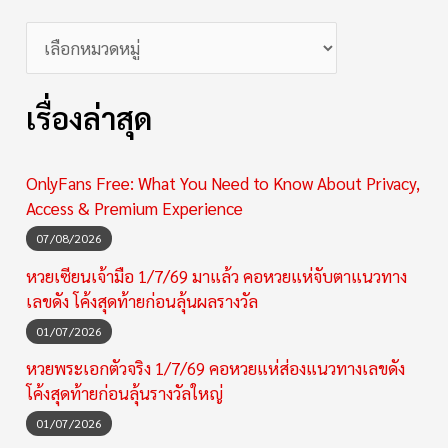
เรื่องล่าสุด
OnlyFans Free: What You Need to Know About Privacy,
Access & Premium Experience
07/08/2026
หวยเซียนเจ้ามือ 1/7/69 มาแล้ว คอหวยแห่จับตาแนวทาง
เลขดัง โค้งสุดท้ายก่อนลุ้นผลรางวัล
01/07/2026
หวยพระเอกตัวจริง 1/7/69 คอหวยแห่ส่องแนวทางเลขดัง
โค้งสุดท้ายก่อนลุ้นรางวัลใหญ่
01/07/2026