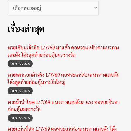
เรื่องล่าสุด
หวยเซียนเจ้ามือ 1/7/69 มาแล้ว คอหวยแห่จับตาแนวทาง
เลขดัง โค้งสุดท้ายก่อนลุ้นผลรางวัล
01/07/2026
หวยพระเอกตัวจริง 1/7/69 คอหวยแห่ส่องแนวทางเลขดัง
โค้งสุดท้ายก่อนลุ้นรางวัลใหญ่
01/07/2026
หวยม้านำโชค 1/7/69 แนวทางเลขดังมาแรง คอหวยจับตา
ก่อนลุ้นผลรางวัล
01/07/2026
หวยแม่นที่สุด 1/7/69 คอหวยแห่ส่องแนวทางเลขดัง โค้ง