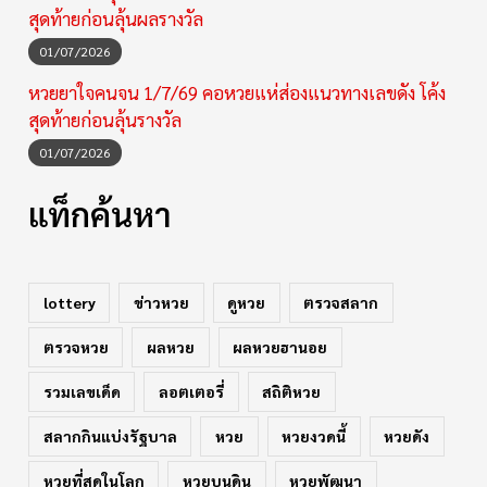
สุดท้ายก่อนลุ้นผลรางวัล
01/07/2026
หวยยาใจคนจน 1/7/69 คอหวยแห่ส่องแนวทางเลขดัง โค้ง
สุดท้ายก่อนลุ้นรางวัล
01/07/2026
แท็กค้นหา
lottery
ข่าวหวย
ดูหวย
ตรวจสลาก
ตรวจหวย
ผลหวย
ผลหวยฮานอย
รวมเลขเด็ด
ลอตเตอรี่
สถิติหวย
สลากกินแบ่งรัฐบาล
หวย
หวยงวดนี้
หวยดัง
หวยที่สุดในโลก
หวยบนดิน
หวยพัฒนา