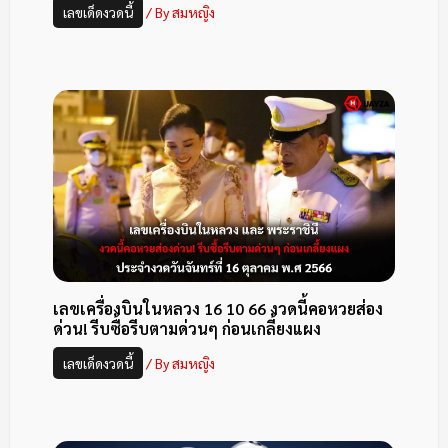
เลขเด็ดงวดนี้
/ By
สมหญิง
เลขเครื่องบินในหลวง 16 10 66 งวดนี้คอหวยส่อง
ด่วน! รีบซื้อรีบตามด่วนๆ ก่อนเกลี้ยงแผง
เลขเด็ดงวดนี้
/ By
สมหญิง