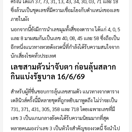
ครั้งนี้ ได้แก่ 37, 73, 31, 13, 43, 34, 30, 03, 71 และ 18
ซึ่งล้วนเป็นชุดเลขที่มีความเชื่อมโยงกับตำแหน่งของเลข
ภายในผัง
นอกจากนี้ยังมีการนำเลขมุมทั้งสี่ของตาราง ได้แก่ 4, 0, 5
และ 8 มาผสมกันเป็นเลข 40, 08, 45 และ 58 ซึ่งถือเป็น
อีกหนึ่งแนวทางหวยดังงวดนี้ที่กำลังได้รับความสนใจจาก
นักเสี่ยงโชคทั่วประเทศ
เลขสามตัวน่าจับตา ก่อนลุ้นสลาก
กินแบ่งรัฐบาล 16/6/69
สำหรับผู้ที่ชื่นชอบการลุ้นเลขสามตัว แนวทางจากตาราง
เดลินิวส์ครั้งนี้มีหลายชุดที่ถูกหยิบมาพูดถึง ไม่ว่าจะเป็น
731, 371, 431, 305, 358 และ 718 โดยเฉพาะเลขที่มี
เลข 3 เป็นแกนกลางยังคงได้รับความนิยมมากที่สุด
หลายคนมองว่าเลข 3 เป็นหัวใจสำคัญของงวดนี้ จึงนำไป