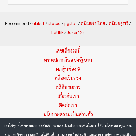
e
a
Recommend /
ufabet
/
slotxo
/
pgslot
/
อนิเมะซับไทย
/
อนิเมะดูฟรี
/
r
betflik
/
Joker123
c
h
เลขเด็ดงวดนี้
f
ตรวจสลากกินแบ่งรัฐบาล
ผลหุ้นช่อง 9
o
สล็อตเว็บตรง
r
สถิติหวยลาว
:
เกี่ยวกับเรา
ติดต่อเรา
นโยบายความเป็นส่วนตัว
เราใช้คุกกี้เพื่อพัฒนาประสิทธิภาพ และประสบการณ์ที่ดีในการใช้เว็บไซต์ของคุณ คุณ
Copyright © 2026 Huayza.com หวยเด็ด มัดรวมเลขเด็ด แนวทาง
สามารถศึกษารายละเอียดได้ที่ นโยบายความเป็นส่วนตัว และสามารถจัดการความเป็น