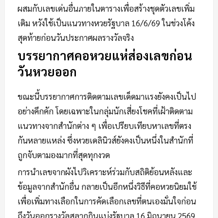
ผสมกับเลขเด่นอื่นภายในตารางเพื่อสร้างชุดตัวเลขเพิ่ม
เติม หวังใช้เป็นแนวทางหวยรัฐบาล 16/6/69 ในช่วงโค้ง
สุดท้ายก่อนวันประกาศผลรางวัลจริง
บรรยากาศคอหวยแห่ส่องเลขก่อน
วันหวยออก
ขณะนี้บรรยากาศการติดตามเลขเด็ดมาแรงยังคงเป็นไป
อย่างคึกคัก โดยเฉพาะในกลุ่มนักเสี่ยงโชคที่เฝ้าติดตาม
แนวทางจากสำนักต่าง ๆ เพื่อเปรียบเทียบหาเลขที่ตรง
กันหลายแหล่ง ซึ่งหวยเดลินิวส์ยังคงเป็นหนึ่งในสำนักที่
ถูกจับตามองมากที่สุดทุกงวด
การนำเลขจากผังไปวิเคราะห์ร่วมกับสถิติย้อนหลังและ
ข้อมูลจากสำนักอื่น กลายเป็นอีกหนึ่งวิธีที่คอหวยนิยมใช้
เพื่อเพิ่มทางเลือกในการคัดเลือกเลขที่ตนเองมั่นใจก่อน
ถึงวันออกรางวัลสลากกินแบ่งรัฐบาล 16 มิถุนายน 2569