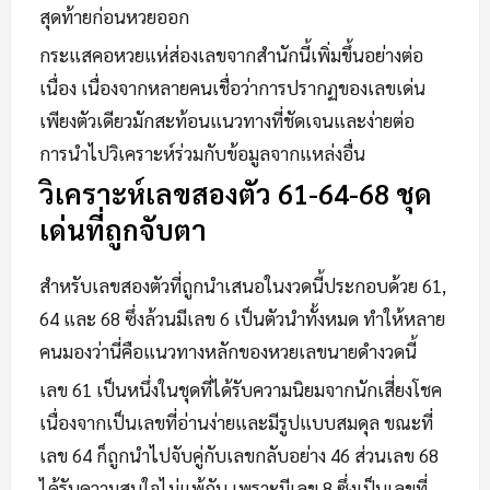
สุดท้ายก่อนหวยออก
กระแสคอหวยแห่ส่องเลขจากสำนักนี้เพิ่มขึ้นอย่างต่อ
เนื่อง เนื่องจากหลายคนเชื่อว่าการปรากฏของเลขเด่น
เพียงตัวเดียวมักสะท้อนแนวทางที่ชัดเจนและง่ายต่อ
การนำไปวิเคราะห์ร่วมกับข้อมูลจากแหล่งอื่น
วิเคราะห์เลขสองตัว 61-64-68 ชุด
เด่นที่ถูกจับตา
สำหรับเลขสองตัวที่ถูกนำเสนอในงวดนี้ประกอบด้วย 61,
64 และ 68 ซึ่งล้วนมีเลข 6 เป็นตัวนำทั้งหมด ทำให้หลาย
คนมองว่านี่คือแนวทางหลักของหวยเลขนายดำงวดนี้
เลข 61 เป็นหนึ่งในชุดที่ได้รับความนิยมจากนักเสี่ยงโชค
เนื่องจากเป็นเลขที่อ่านง่ายและมีรูปแบบสมดุล ขณะที่
เลข 64 ก็ถูกนำไปจับคู่กับเลขกลับอย่าง 46 ส่วนเลข 68
ได้รับความสนใจไม่แพ้กัน เพราะมีเลข 8 ซึ่งเป็นเลขที่