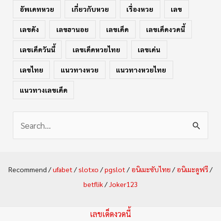
อัพเดทหวย
เกี่ยวกับหวย
เรื่องหวย
เลข
เลขดัง
เลขฮานอย
เลขเด็ด
เลขเด็ดงวดนี้
เลขเด็ดวันนี้
เลขเด็ดหวยไทย
เลขเด่น
เลขไทย
แนวทางหวย
แนวทางหวยไทย
แนวทางเลขเด็ด
S
e
a
Recommend /
ufabet
/
slotxo
/
pgslot
/
อนิเมะซับไทย
/
อนิเมะดูฟรี
/
r
betflik
/
Joker123
c
h
เลขเด็ดงวดนี้