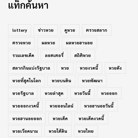
แท็กค้นหา
lottery
ข่าวหวย
ดูหวย
ตรวจสลาก
ตรวจหวย
ผลหวย
ผลหวยฮานอย
รวมเลขเด็ด
ลอตเตอรี่
สถิติหวย
สลากกินแบ่งรัฐบาล
หวย
หวยงวดนี้
หวยดัง
หวยที่สุดในโลก
หวยบนดิน
หวยพัฒนา
หวยรัฐบาล
หวยล่าสุด
หวยวันนี้
หวยออก
หวยออกงวดนี้
หวยออนไลน์
หวยฮานอยวันนี้
หวยฮานอยออก
หวยเด็ด
หวยเด็ดงวดนี้
หวยเวียดนาม
หวยใต้ดิน
หวยไทย