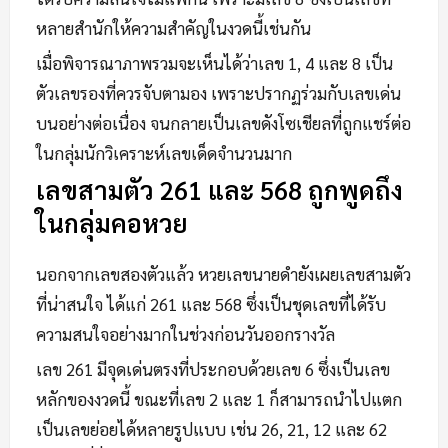
หลายสำนักให้ความสำคัญในงวดนี้เช่นกัน
เมื่อพิจารณาภาพรวมจะเห็นได้ว่าเลข 1, 4 และ 8 เป็น
ตัวเลขรองที่ควรจับตามอง เพราะปรากฏร่วมกับเลขเด่น
บนอย่างต่อเนื่อง จนกลายเป็นเลขดังโซเชียลที่ถูกแชร์ต่อ
ในกลุ่มนักวิเคราะห์เลขเด็ดจำนวนมาก
เลขสามตัว 261 และ 568 ถูกพูดถึง
ในกลุ่มคอหวย
นอกจากเลขสองตัวแล้ว หวยเลขนายดำยังเผยเลขสามตัว
ที่น่าสนใจ ได้แก่ 261 และ 568 ซึ่งเป็นชุดเลขที่ได้รับ
ความสนใจอย่างมากในช่วงก่อนวันออกรางวัล
เลข 261 มีจุดเด่นตรงที่ประกอบด้วยเลข 6 ซึ่งเป็นเลข
หลักของงวดนี้ ขณะที่เลข 2 และ 1 ก็สามารถนำไปแตก
เป็นเลขย่อยได้หลายรูปแบบ เช่น 26, 21, 12 และ 62