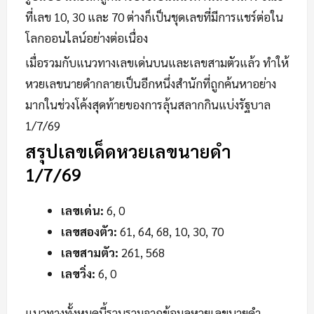
ที่เลข 10, 30 และ 70 ต่างก็เป็นชุดเลขที่มีการแชร์ต่อใน
โลกออนไลน์อย่างต่อเนื่อง
เมื่อรวมกับแนวทางเลขเด่นบนและเลขสามตัวแล้ว ทำให้
หวยเลขนายดำกลายเป็นอีกหนึ่งสำนักที่ถูกค้นหาอย่าง
มากในช่วงโค้งสุดท้ายของการลุ้นสลากกินแบ่งรัฐบาล
1/7/69
สรุปเลขเด็ดหวยเลขนายดำ
1/7/69
เลขเด่น:
6, 0
เลขสองตัว:
61, 64, 68, 10, 30, 70
เลขสามตัว:
261, 568
เลขวิ่ง:
6, 0
แนวทางทั้งหมดนี้รวบรวมจากข้อมูลหวยเลขนายดำ