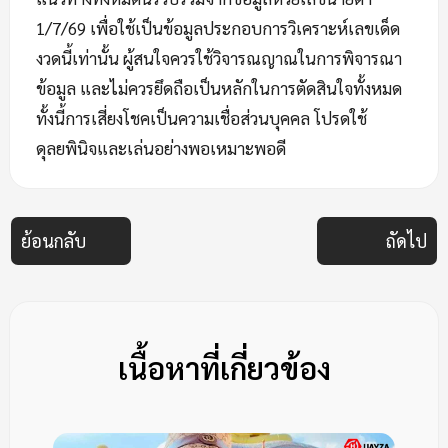
1/7/69 เพื่อใช้เป็นข้อมูลประกอบการวิเคราะห์เลขเด็ด
งวดนี้เท่านั้น ผู้สนใจควรใช้วิจารณญาณในการพิจารณา
ข้อมูล และไม่ควรยึดถือเป็นหลักในการตัดสินใจทั้งหมด
ทั้งนี้การเสี่ยงโชคเป็นความเชื่อส่วนบุคคล โปรดใช้
ดุลยพินิจและเล่นอย่างพอเหมาะพอดี
ย้อนกลับ
ถัดไป
เนื้อหาที่เกี่ยวข้อง