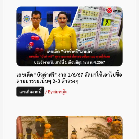
เลขเด็ด “บัวคำศรี” งวด 1/6/67 คัดมาให้เอาไปซื้อ
ตามมารวยเน้นๆ 2-3 ตัวตรงๆ
เลขเด็ดงวดนี้
/ By
สมหญิง