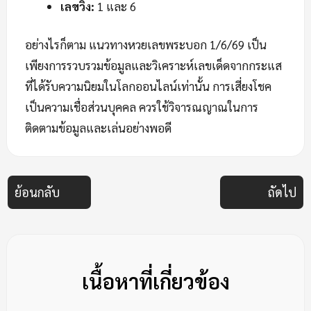
เลขวิ่ง:
1 และ 6
อย่างไรก็ตาม แนวทางหวยเลขพระบอก 1/6/69 เป็น
เพียงการรวบรวมข้อมูลและวิเคราะห์เลขเด็ดจากกระแส
ที่ได้รับความนิยมในโลกออนไลน์เท่านั้น การเสี่ยงโชค
เป็นความเชื่อส่วนบุคคล ควรใช้วิจารณญาณในการ
ติดตามข้อมูลและเล่นอย่างพอดี
ย้อนกลับ
ถัดไป
เนื้อหาที่เกี่ยวข้อง