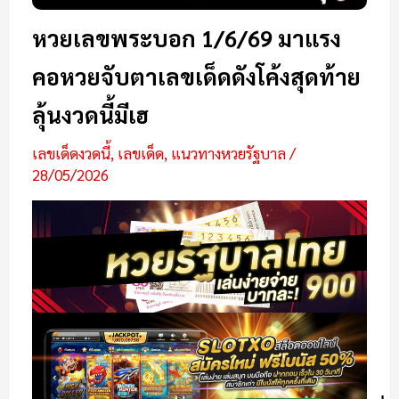
หวยเลขพระบอก 1/6/69 มาแรง
คอหวยจับตาเลขเด็ดดังโค้งสุดท้าย
ลุ้นงวดนี้มีเฮ
เลขเด็ดงวดนี้
,
เลขเด็ด
,
แนวทางหวยรัฐบาล
/
28/05/2026