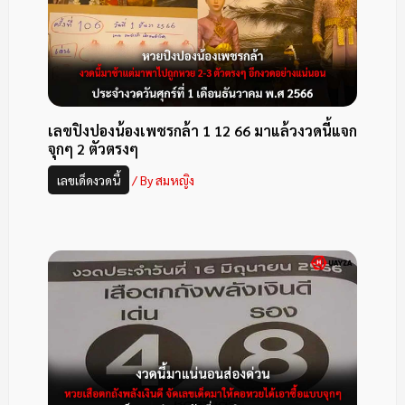
เลขปิงปองน้องเพชรกล้า 1 12 66 มาแล้วงวดนี้แจก
จุกๆ 2 ตัวตรงๆ
เลขเด็ดงวดนี้
/ By
สมหญิง