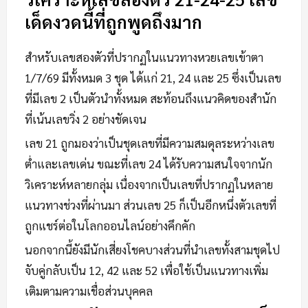
เด็ดงวดนี้ที่ถูกพูดถึงมาก
สำหรับเลขสองตัวที่ปรากฏในแนวทางหวยเลขเข้าตา
1/7/69 มีทั้งหมด 3 ชุด ได้แก่ 21, 24 และ 25 ซึ่งเป็นเลข
ที่มีเลข 2 เป็นตัวนำทั้งหมด สะท้อนถึงแนวคิดของสำนัก
ที่เน้นเลขวิ่ง 2 อย่างชัดเจน
เลข 21 ถูกมองว่าเป็นชุดเลขที่มีความสมดุลระหว่างเลข
ต่ำและเลขเด่น ขณะที่เลข 24 ได้รับความสนใจจากนัก
วิเคราะห์หลายกลุ่ม เนื่องจากเป็นเลขที่ปรากฏในหลาย
แนวทางช่วงที่ผ่านมา ส่วนเลข 25 ก็เป็นอีกหนึ่งตัวเลขที่
ถูกแชร์ต่อในโลกออนไลน์อย่างคึกคัก
นอกจากนี้ยังมีนักเสี่ยงโชคบางส่วนที่นำเลขทั้งสามชุดไป
จับคู่กลับเป็น 12, 42 และ 52 เพื่อใช้เป็นแนวทางเพิ่ม
เติมตามความเชื่อส่วนบุคคล