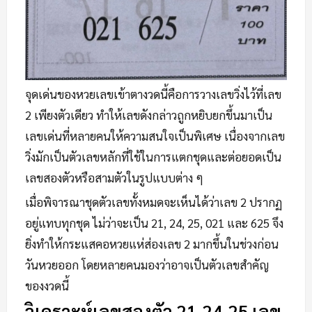
จุดเด่นของหวยเลขเข้าตางวดนี้คือการวางเลขวิ่งไว้ที่เลข
2 เพียงตัวเดียว ทำให้เลขดังกล่าวถูกหยิบยกขึ้นมาเป็น
เลขเด่นที่หลายคนให้ความสนใจเป็นพิเศษ เนื่องจากเลข
วิ่งมักเป็นตัวเลขหลักที่ใช้ในการแตกชุดและต่อยอดเป็น
เลขสองตัวหรือสามตัวในรูปแบบต่าง ๆ
เมื่อพิจารณาชุดตัวเลขทั้งหมดจะเห็นได้ว่าเลข 2 ปรากฏ
อยู่แทบทุกชุด ไม่ว่าจะเป็น 21, 24, 25, 021 และ 625 จึง
ยิ่งทำให้กระแสคอหวยแห่ส่องเลข 2 มากขึ้นในช่วงก่อน
วันหวยออก โดยหลายคนมองว่าอาจเป็นตัวเลขสำคัญ
ของงวดนี้
วิเคราะห์เลขสองตัว 21-24-25 เลข