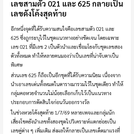
เลขสามตัว 021 และ 625 กลายเป็น
เลขดังโค้งสุดท้าย
อีกหนึ่งจุดที่ได้รับความสนใจคือเลขสามตัว 021 และ
625 ซึ่งถูกระบุไว้ในชุดแนวทางอย่างชัดเจน โดยเฉพาะ
เลข 021 ที่มีเลข 2 เป็นตัวนำและเชื่อมโยงกับชุดเลขสอง
ตัวทั้งหมด ทำให้หลายคนมองว่าเป็นเลขที่น่าจับตาเป็น
พิเศษ
ส่วนเลข 625 ก็ถือเป็นอีกชุดที่ได้รับความนิยม เนื่องจาก
นำเอาเลขเด่นทั้งหมดในตารางมารวมไว้ในชุดเดียว ทำให้
กลุ่มคอหวยจำนวนไม่น้อยเลือกเก็บไว้เป็นแนวทาง
ประกอบการตัดสินใจก่อนวันออกรางวัล
ในช่วงหวยโค้งสุดท้าย 1/7/69 หลายเพจและกลุ่มนัก
เสี่ยงโชคยังนำเลขทั้งสองชุดไปวิเคราะห์แตกย่อยเป็น
เลขคู่ต่าง ๆ เพิ่มเติม ส่งผลให้กลายเป็นเลขเด็ดมาแรงที่