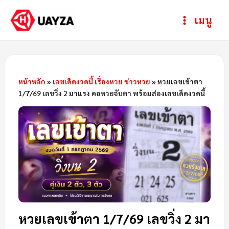
Skip
Post
ห
Main
เมนู
to
navigation
ม
Menu
content
ว
ด
ห
หน้าหลัก
»
เลขเด็ดงวดนี้ เรื่องหวย ข่าวหวย
»
หวยเลขเข้าตา
1/7/69 เลขวิ่ง 2 มาแรง คอหวยจับตา พร้อมส่องเลขเด็ดงวดนี้
มู่
หวยเลขเข้าตา 1/7/69 เลขวิ่ง 2 มา