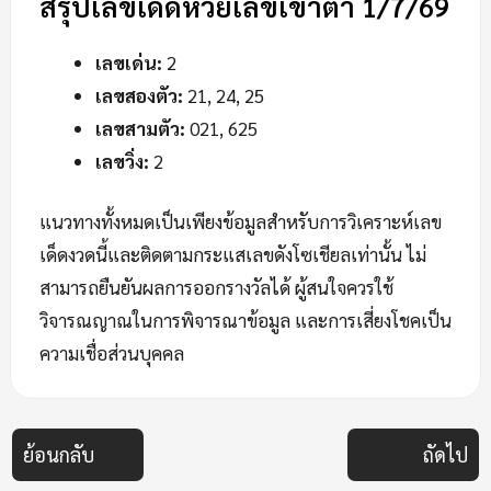
สรุปเลขเด็ดหวยเลขเข้าตา 1/7/69
เลขเด่น:
2
เลขสองตัว:
21, 24, 25
เลขสามตัว:
021, 625
เลขวิ่ง:
2
แนวทางทั้งหมดเป็นเพียงข้อมูลสำหรับการวิเคราะห์เลข
เด็ดงวดนี้และติดตามกระแสเลขดังโซเชียลเท่านั้น ไม่
สามารถยืนยันผลการออกรางวัลได้ ผู้สนใจควรใช้
วิจารณญาณในการพิจารณาข้อมูล และการเสี่ยงโชคเป็น
ความเชื่อส่วนบุคคล
ย้อนกลับ
ถัดไป