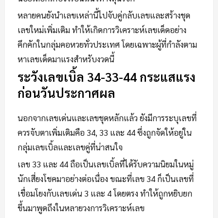
หลายคนยังนำเลขเหล่านี้ไปจับคู่กลับเลขและสร้างชุด
เลขใหม่เพิ่มเติม ทำให้เกิดการวิเคราะห์เลขเด็ดอย่าง
คึกคักในกลุ่มคอหวยทั่วประเทศ โดยเฉพาะผู้ที่กำลังตาม
หาเลขเด็ดมาแรงสำหรับงวดนี้
ระวังเลขเบิ้ล 34-33-44 กระแสแรง
ก่อนวันประกาศผล
นอกจากเลขเด่นและเลขชุดหลักแล้ว ยังมีการระบุเลขที่
ควรจับตาเพิ่มเติมคือ 34, 33 และ 44 ซึ่งถูกจัดให้อยู่ใน
กลุ่มเลขเบิ้ลและเลขคู่ที่น่าสนใจ
เลข 33 และ 44 ถือเป็นเลขเบิ้ลที่ได้รับความนิยมในหมู่
นักเสี่ยงโชคมาอย่างต่อเนื่อง ขณะที่เลข 34 ก็เป็นเลขที่
เชื่อมโยงกับเลขเด่น 3 และ 4 โดยตรง ทำให้ถูกหยิบยก
ขึ้นมาพูดถึงในหลายวงการวิเคราะห์เลข