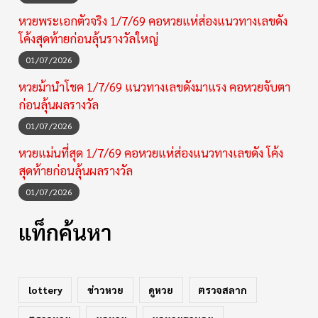
หวยพระเอกตัวจริง 1/7/69 คอหวยแห่ส่องแนวทางเลขดัง
โค้งสุดท้ายก่อนลุ้นรางวัลใหญ่
01/07/2026
หวยม้านำโชค 1/7/69 แนวทางเลขดังมาแรง คอหวยจับตา
ก่อนลุ้นผลรางวัล
01/07/2026
หวยแม่นที่สุด 1/7/69 คอหวยแห่ส่องแนวทางเลขดัง โค้ง
สุดท้ายก่อนลุ้นผลรางวัล
01/07/2026
แท็กค้นหา
lottery
ข่าวหวย
ดูหวย
ตรวจสลาก