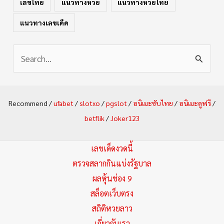
เลขไทย
แนวทางหวย
แนวทางหวยไทย
แนวทางเลขเด็ด
S
e
a
Recommend /
ufabet
/
slotxo
/
pgslot
/
อนิเมะซับไทย
/
อนิเมะดูฟรี
/
r
betflik
/
Joker123
c
h
เลขเด็ดงวดนี้
f
ตรวจสลากกินแบ่งรัฐบาล
ผลหุ้นช่อง 9
o
สล็อตเว็บตรง
r
สถิติหวยลาว
:
เกี่ยวกับเรา