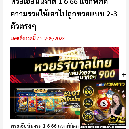
หวยเฮียนันงวด 1 6 66 แจกพิกัด
ความรวยให้เอาไปถูกหวยแบบ 2-3
ตัวตรงๆ
เลขเด็ดงวดนี้
/
20/05/2023
+
หวยเฮียนันงวด 1 6 66
แจกพิกัดความรวยให้เอาไปถูก