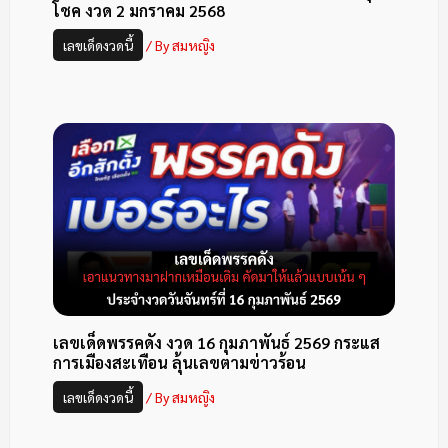
โชค งวด 2 มกราคม 2568
เลขเด็ดงวดนี้
/ By
สมหญิง
เลขเด็ดพรรคดัง งวด 16 กุมภาพันธ์ 2569 กระแส
การเมืองสะเทือน ลุ้นเลขตามข่าวร้อน
เลขเด็ดงวดนี้
/ By
สมหญิง