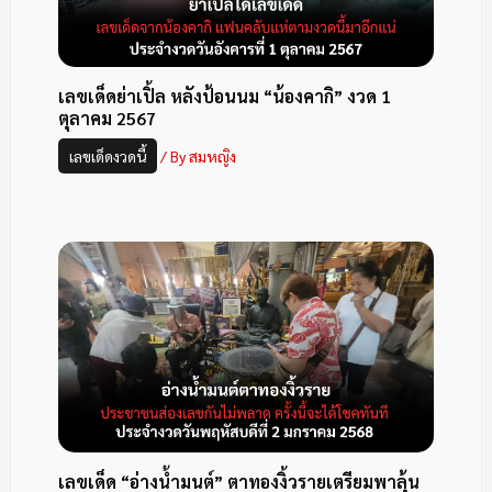
เลขเด็ดย่าเปิ้ล หลังป้อนนม “น้องคากิ” งวด 1
ตุลาคม 2567
เลขเด็ดงวดนี้
/ By
สมหญิง
เลขเด็ด “อ่างน้ำมนต์” ตาทองงิ้วรายเตรียมพาลุ้น