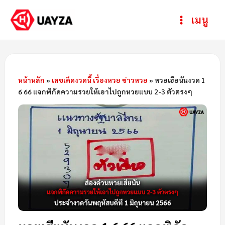
Skip
Post
ห
Main
เมนู
to
navigation
ม
Menu
content
ว
ด
ห
หน้าหลัก
»
เลขเด็ดงวดนี้ เรื่องหวย ข่าวหวย
»
หวยเฮียนันงวด 1
6 66 แจกพิกัดความรวยให้เอาไปถูกหวยแบบ 2-3 ตัวตรงๆ
มู่